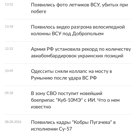
Появились фото летчиков ВСУ, убитых при
13:52
побеге
Появилось видео разгрома велосипедной
13:18
колонны ВСУ под Добропольем
Армия РФ установила рекорд по количеству
12:32
авиабомбардировок украинских позиций
Одесситы сняли коллапс на мосту в
10:49
Румынию после удара ВС РФ
В зону СВО поступит новейший
09:28
боеприпас "Куб-10МЭ" с ИИ. Что о нем
известно
Появились кадры "Кобры Пугачева" в
08.08.2026
исполнении Су-57