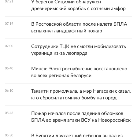
У берегов Сицилии обнаружен
07:21
древнеримский корабль с сотнями амфор
В Ростовской области после налета БПЛА
07:19
вспыхнул ландшафтный пожар
Сотрудники ТЦК не смогли мобилизовать
07:00
украинца из-за леопарда
Минск: Электроснабжение восстановлено
06:40
во всех регионах Беларуси
Такаити промолчала, а мэр Нагасаки сказал,
06:10
кто сбросил атомную бомбу на город
Пожар начался после падения обломков
05:43
БПЛА во время атаки ВСУ на Новороссийск
В Бурятии двухлетний ребенок выпал из
05:30