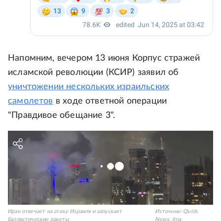
Напомним, вечером 13 июня Корпус стражей
исламской революции (КСИР) заявил об
уничтожении нескольких израильских
самолетов
в ходе ответной операции
"Правдивое обещание 3".
Иран отвечает на атаку Израиля и запускает
Источник:
Quids
баллистические ракеты
News, Irna