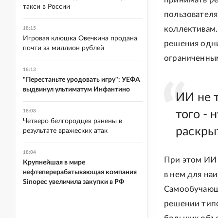
такси в России
пользователя
коллективам.
18:15
Игровая клюшка Овечкина продана
решения одни
почти за миллион рублей
ограниченны
18:13
"Перестаньте уродовать игру": УЕФА
выдвинул ультиматум Инфантино
ИИ не т
18:08
того - 
Четверо белгородцев ранены в
раскры
результате вражеских атак
18:04
При этом ИИ 
Крупнейшая в мире
нефтеперерабатывающая компания
в нем для на
Sinopec увеличила закупки в РФ
Самообучающи
решении типо