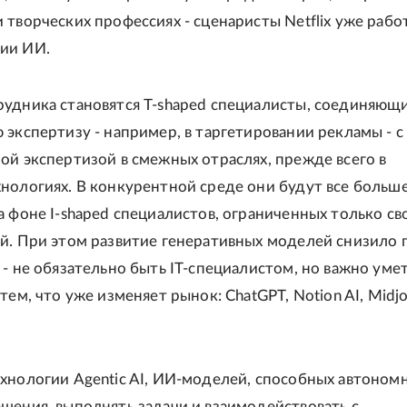
 творческих профессиях - сценаристы Netflix уже рабо
ии ИИ.
удника становятся T-shaped специалисты, соединяющ
 экспертизу - например, в таргетировании рекламы - с
ой экспертизой в смежных отраслях, прежде всего в
нологиях. В конкурентной среде они будут все больш
а фоне I-shaped специалистов, ограниченных только св
й. При этом развитие генеративных моделей снизило 
 - не обязательно быть IT-специалистом, но важно уме
тем, что уже изменяет рынок: ChatGPT, Notion AI, Midj
хнологии Agentic AI, ИИ-моделей, способных автоном
шения, выполнять задачи и взаимодействовать с