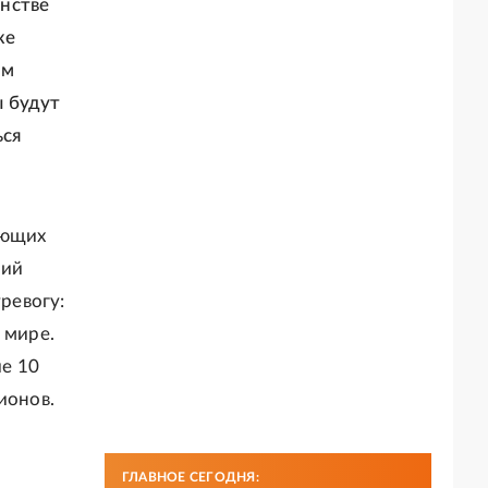
нстве
же
ем
ы будут
ься
ающих
ний
ревогу:
 мире.
е 10
ионов.
ГЛАВНОЕ СЕГОДНЯ: