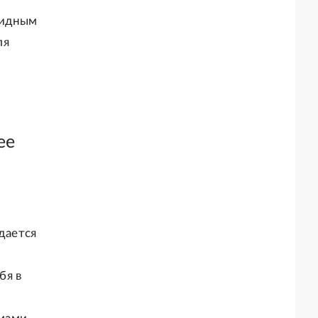
ридным
ля
ее
дается
бя в