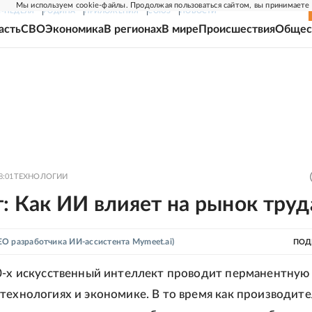
Мы используем cookie-файлы. Продолжая пользоваться сайтом, вы принимаете
Г-НЕДЕЛЯ
РОДИНА
ПРИЛОЖЕНИЯ
СОЮЗ
НОВОСТИ
асть
СВО
Экономика
В регионах
В мире
Происшествия
Общес
8:01
ТЕХНОЛОГИИ
: Как ИИ влияет на рынок труд
EO разработчика ИИ-ассистента Mymeet.ai)
ПОД
0-х искусственный интеллект проводит перманентную
технологиях и экономике. В то время как производит