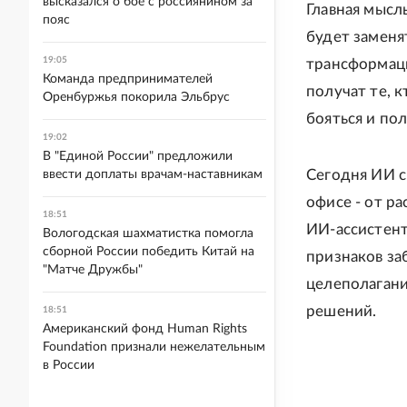
высказался о бое с россиянином за
Главная мысль
пояс
будет заменя
19:05
трансформаци
Команда предпринимателей
получат те, 
Оренбуржья покорила Эльбрус
бояться и по
19:02
В "Единой России" предложили
Сегодня ИИ с
ввести доплаты врачам-наставникам
офисе - от р
18:51
ИИ-ассистент
Вологодская шахматистка помогла
сборной России победить Китай на
признаков за
"Матче Дружбы"
целеполагани
решений.
18:51
Американский фонд Human Rights
Foundation признали нежелательным
в России