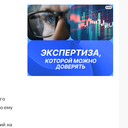
го
ию ему
ий на