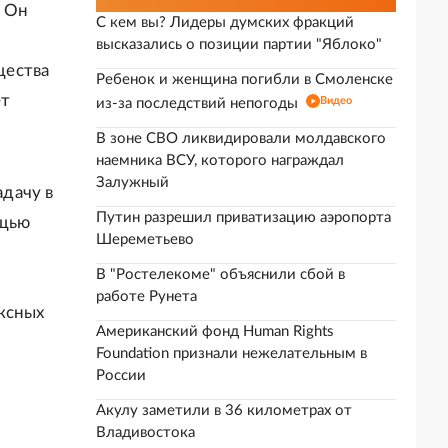
. Он
С кем вы? Лидеры думских фракций
высказались о позиции партии "Яблоко"
щества
Ребенок и женщина погибли в Смоленске
ет
Видео
из-за последствий непогоды
В зоне СВО ликвидировали молдавского
наемника ВСУ, которого награждал
Залужный
дачу в
Путин разрешил приватизацию аэропорта
ощью
Шереметьево
В "Ростелекоме" объяснили сбой в
работе Рунета
ксных
Американский фонд Human Rights
Foundation признали нежелательным в
России
Акулу заметили в 36 километрах от
Владивостока