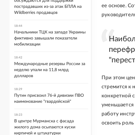
обсуждаются для поддержки
ее основе. С
пострадавших из-за атак БПЛА на
Wildberries продавцов
руководителя
18:44
Начальники ТЦК на западе Украины
Наибол
фиктивно завышали показатели
мобилизации
перефр
18:42
"перес
Международные резервы России за
неделю упали на 11,8 млрд
долларов
При этом цен
стремится к 
18:29
конкретной с
Путин присвоил 76-й дивизии ПВО
наименование "гвардейской"
уменьшается 
работу инстр
18:23
В центре Мурманска с фасада
освоить роль
жилого дома осыпаются куски
кирпичей и штукатурки