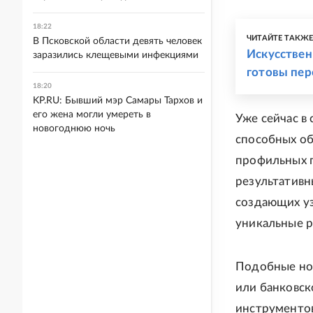
18:22
ЧИТАЙТЕ ТАКЖ
В Псковской области девять человек
Искусствен
заразились клещевыми инфекциями
готовы пер
18:20
KP.RU: Бывший мэр Самары Тархов и
его жена могли умереть в
Уже сейчас в 
новогоднюю ночь
способных об
профильных 
результативн
создающих у
уникальные р
Подобные нов
или банковск
инструментов