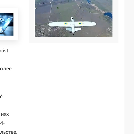
ist,
более
у.
ниях
И-
льстве,