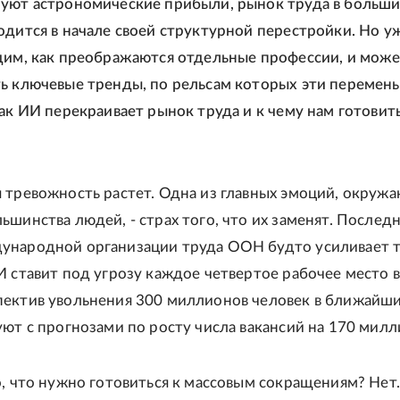
уют астрономические прибыли, рынок труда в больши
одится в начале своей структурной перестройки. Но у
дим, как преображаются отдельные профессии, и мож
ь ключевые тренды, по рельсам которых эти перемен
Как ИИ перекраивает рынок труда и к чему нам готовит
 тревожность растет. Одна из главных эмоций, окруж
ьшинства людей, - страх того, что их заменят. Послед
народной организации труда ООН будто усиливает т
И ставит под угрозу каждое четвертое рабочее место в
ектив увольнения 300 миллионов человек в ближайши
уют с прогнозами по росту числа вакансий на 170 милл
о, что нужно готовиться к массовым сокращениям? Нет.