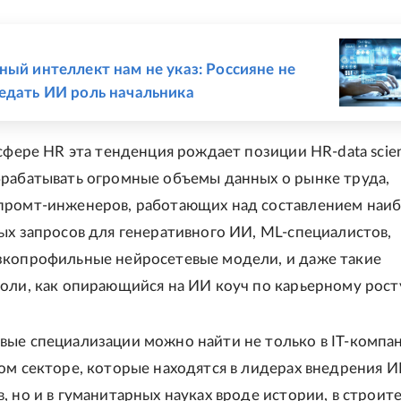
Е
ный интеллект нам не указ: Россияне не
едать ИИ роль начальника
сфере HR эта тенденция рождает позиции HR-data scient
рабатывать огромные объемы данных о рынке труда,
промт-инженеров, работающих над составлением наи
ых запросов для генеративного ИИ, ML-специалистов,
зкопрофильные нейросетевые модели, и даже такие
оли, как опирающийся на ИИ коуч по карьерному рост
ые специализации можно найти не только в IT-компа
ом секторе, которые находятся в лидерах внедрения И
, но и в гуманитарных науках вроде истории, в строите