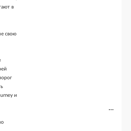
тают в
ие свою
е
оей
порог
ть
ourney и
но