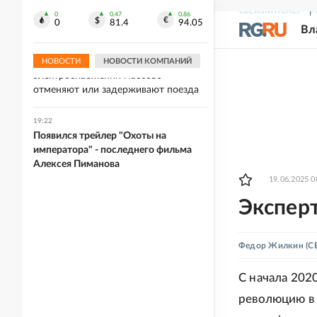
инвестиционным и цветным
СВЕЖИЙ НОМЕР
Р
бриллиантам
0
0.47
0.86
0
81.4
94.05
Вл
19:33
В Англии из-за сбоя в
НОВОСТИ
НОВОСТИ КОМПАНИЙ
электроснабжении массово
отменяют или задерживают поезда
19:22
Появился трейлер "Охоты на
императора" - последнего фильма
Алексея Пиманова
19.06.2025 0
Эксперт
Федор Жилкин
(C
С начала 202
революцию в 