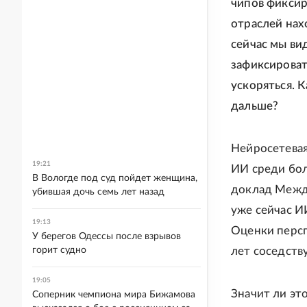
чипов фиксир
отраслей нах
сейчас мы ви
зафиксироват
ускоряться. 
дальше?
Нейросетевая
19:21
ИИ среди бол
В Вологде под суд пойдет женщина,
доклад Между
убившая дочь семь лет назад
уже сейчас И
19:13
Оценки персп
У берегов Одессы после взрывов
горит судно
лет соседств
19:05
Значит ли эт
Соперник чемпиона мира Бижамова