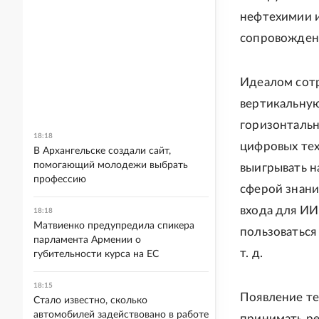
нефтехимии и
сопровожден
Идеалом сотр
вертикальную
горизонтальн
18:18
цифровых тех
В Архангельске создали сайт,
помогающий молодежи выбрать
выигрывать н
профессию
сферой знани
входа для ИИ
18:18
Матвиенко предупредила спикера
пользоваться 
парламента Армении о
т. д.
губительности курса на ЕС
18:15
Появление те
Стало известно, сколько
автомобилей задействовано в работе
принимать ре