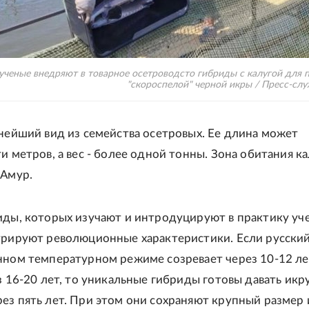
ученые внедряют в товарное осетроводсто гибриды с калугой для 
"скороспелой" черной икры / Пресс-сл
пнейший вид из семейства осетровых. Ее длина может
и метров, а вес - более одной тонны. Зона обитания ка
 Амур.
иды, которых изучают и интродуцируют в практику уч
трируют революционные характеристики. Если русский
нном температурном режиме созревает через 10-12 ле
ез 16-20 лет, то уникальные гибриды готовы давать икр
ез пять лет. При этом они сохраняют крупный размер 