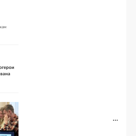
икам
ргерои
Ивана