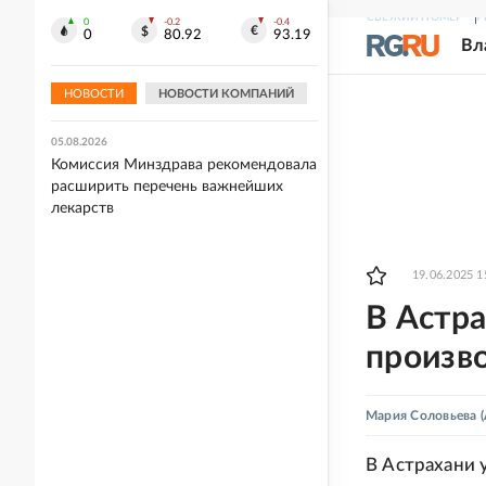
СВЕЖИЙ НОМЕР
Р
0
-0.2
-0.4
05.08.2026
0
80.92
93.19
Вл
Захарова прокомментировала слова
Макрона после ударов ВС РФ по
Киеву
НОВОСТИ
НОВОСТИ КОМПАНИЙ
05.08.2026
Комиссия Минздрава рекомендовала
расширить перечень важнейших
лекарств
19.06.2025 1
В Астр
произв
Мария Соловьева
(
В Астрахани 