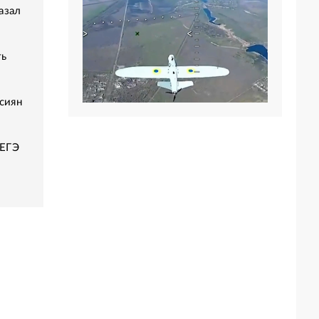
азал
ть
сиян
 ЕГЭ