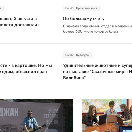
я
06:45
Происшествия
шего 3 августа в
По большому счету
молета доставили в
С начала года омичи отдали мошенн
более 600 миллионов рублей
06:32
Культура
сти - в картошке: Но мы
Удивительные животные и супе
е едим, объяснил врач
на выставке "Сказочные миры 
Билибина"