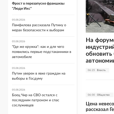
Фрост в перезапуске франшизы
"Люди Икс"
05.08.2026
Памфилова рассказала Путину о
мерах безопасности к выборам
На форум
05.08.2026
индустри
"Где же кружка": как и для чего
появились первые подстаканники в
обновить
автомобиле
автономи
05.08.2026
06:25
Власть
Путин уверен в явке граждан на
выборы в Госдуму
05.08.2026
Боец Чир на СВО остался с
06:00
Общество
последним патроном и спас
Цена невесо
сослуживцев
рассказал Г