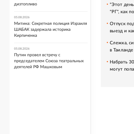
дизтопливо
"Этот день
"РГ", как 
05.08.2026
Отпуск под
Митина: Секретная полиция Израиля
ШАБАК задержала историка
выезд и ка
Кирпиченка
Слежка, си
05.08.2026
в Таиланде
Путин провел встречу с
председателем Союза театральных
Набрать 30
деятелей РФ Машковым
могут попа