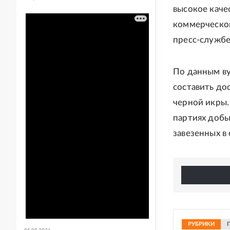
высокое каче
коммерческог
пресс-службе
По данным ву
составить до
черной икры.
партиях добы
завезенных в 
РУБРИКИ