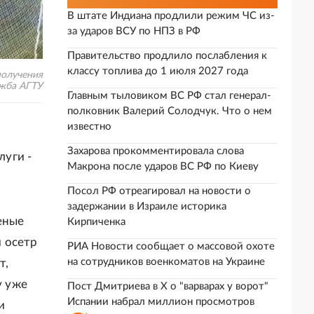
В штате Индиана продлили режим ЧС из-
за ударов ВСУ по НПЗ в РФ
Правительство продлило послабления к
классу топлива до 1 июля 2027 года
получения
ужба АГТУ
Главным тыловиком ВС РФ стал генерал-
полковник Валерий Солодчук. Что о нем
известно
Захарова прокомментировала слова
луги -
Макрона после ударов ВС РФ по Киеву
Посол РФ отреагировал на новости о
задержании в Израиле историка
еные
Кирпиченка
 осетр
РИА Новости сообщает о массовой охоте
на сотрудников военкоматов на Украине
т,
у уже
Пост Дмитриева в X о "варварах у ворот"
Испании набрал миллион просмотров
и