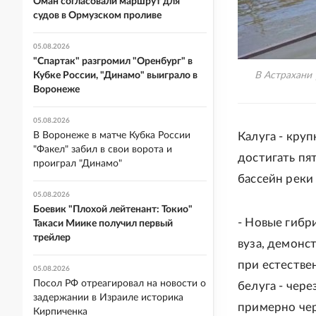
Оман согласовали маршрут для
судов в Ормузском проливе
05.08.2026
"Спартак" разгромил "Оренбург" в
Кубке России, "Динамо" выиграло в
В Астрахани 
Воронеже
05.08.2026
В Воронеже в матче Кубка России
Калуга - кру
"Факел" забил в свои ворота и
достигать пят
проиграл "Динамо"
бассейн реки
05.08.2026
Боевик "Плохой лейтенант: Токио"
- Новые гибр
Такаси Миике получил первый
трейлер
вуза, демонс
при естестве
05.08.2026
Посол РФ отреагировал на новости о
белуга - чер
задержании в Израиле историка
примерно чер
Кирпиченка