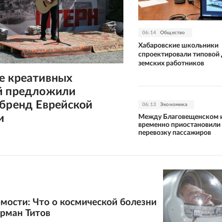
06:14
Общество
Хабаровские школьники
спроектировали типовой
земских работников
е креативных
й предложили
 бренд Еврейской
06:13
Экономика
и
Между Благовещенском и
временно приостановили
перевозку пассажиров
мости: Что о космической болезни
ерман Титов