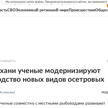
Мы используем cookie-файлы. Продолжая пользоваться сайтом, вы принимаете
Г-НЕДЕЛЯ
РОДИНА
ПРИЛОЖЕНИЯ
СОЮЗ
НОВОСТИ
асть
СВО
Экономика
В регионах
В мире
Происшествия
Общес
5:58
ВЛАСТЬ
ахани ученые модернизируют
одство новых видов осетровых
Астрахань)
ПОД
ученые совместно с местными рыбоводами развивают