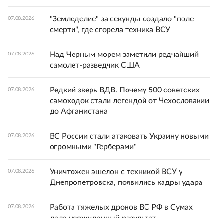
"Земледелие" за секунды создало "поле
07.08.2026
смерти", где сгорела техника ВСУ
Над Черным морем заметили редчайший
07.08.2026
самолет-разведчик США
Редкий зверь ВДВ. Почему 500 советских
07.08.2026
самоходок стали легендой от Чехословакии
до Афганистана
ВС России стали атаковать Украину новыми
07.08.2026
огромными "Герберами"
Уничтожен эшелон с техникой ВСУ у
07.08.2026
Днепропетровска, появились кадры удара
Работа тяжелых дронов ВС РФ в Сумах
07.08.2026
дала неожиданный результат