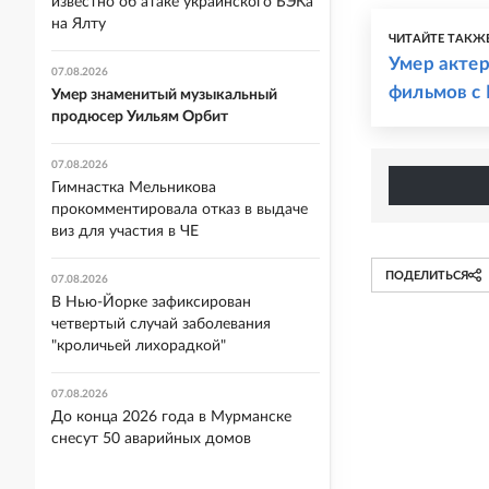
известно об атаке украинского БЭКа
на Ялту
ЧИТАЙТЕ ТАКЖ
Умер актер
07.08.2026
фильмов с
Умер знаменитый музыкальный
продюсер Уильям Орбит
07.08.2026
Гимнастка Мельникова
прокомментировала отказ в выдаче
виз для участия в ЧЕ
ПОДЕЛИТЬСЯ
07.08.2026
В Нью-Йорке зафиксирован
четвертый случай заболевания
"кроличьей лихорадкой"
07.08.2026
До конца 2026 года в Мурманске
снесут 50 аварийных домов