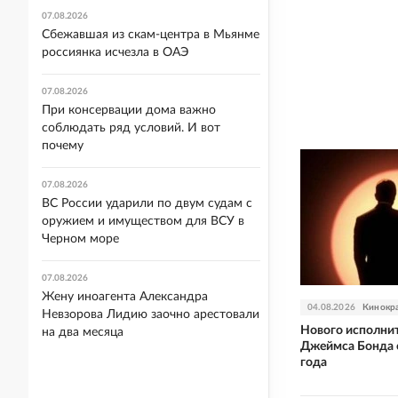
07.08.2026
Сбежавшая из скам-центра в Мьянме
россиянка исчезла в ОАЭ
07.08.2026
При консервации дома важно
соблюдать ряд условий. И вот
почему
07.08.2026
ВС России ударили по двум судам с
оружием и имуществом для ВСУ в
Черном море
07.08.2026
Жену иноагента Александра
04.08.2026
Кинокр
Невзорова Лидию заочно арестовали
Нового исполни
на два месяца
Джеймса Бонда 
года