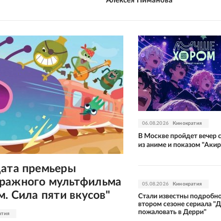
Алексея Пиманова
06.08.2026
Кинократия
В Москве пройдет вечер 
из аниме и показом "Аки
дата премьеры
ражного мультфильма
05.08.2026
Кинократия
м. Сила пяти вкусов"
Стали известны подробно
втором сезоне сериала "
пожаловать в Дерри"
атия