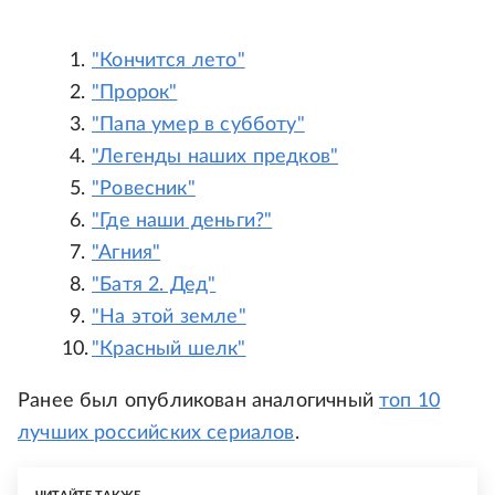
"Кончится лето"
"Пророк"
"Папа умер в субботу"
"Легенды наших предков"
"Ровесник"
"Где наши деньги?"
"Агния"
"Батя 2. Дед"
"На этой земле"
"Красный шелк"
Ранее был опубликован аналогичный
топ 10
лучших российских сериалов
.