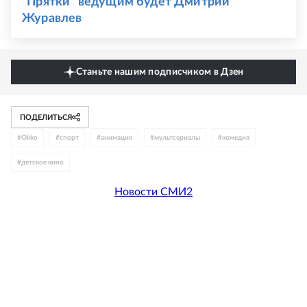
"Прятки" ведущим будет Дмитрий
Журавлев
Станьте нашим подписчиком в Дзен
ПОДЕЛИТЬСЯ
#
Okko
#
спорт
#
анимация
#
мультсериалы
#
комедия
#
детское кино
Новости СМИ2