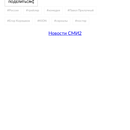
ПОДЕЛИТЬСЯ
#
Россия
#
трейлер
#
комедия
#
Павел Прилучный
#
Егор Корешков
#
KION
#
сериалы
#
постер
Новости СМИ2