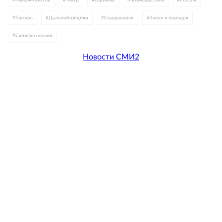
#
Максим Глотов
#
театр
#
сериалы
#
происшествия
#
Россия
#
Глухарь
#
Дальнобойщики
#
Содержанки
#
Закон и порядок
#
Склифосовский
Новости СМИ2