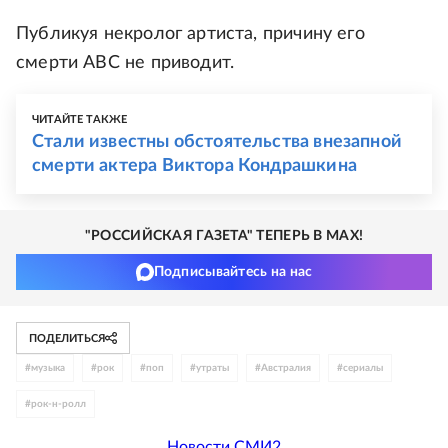
Публикуя некролог артиста, причину его
смерти АВС не приводит.
ЧИТАЙТЕ ТАКЖЕ
Стали известны обстоятельства внезапной
смерти актера Виктора Кондрашкина
"РОССИЙСКАЯ ГАЗЕТА" ТЕПЕРЬ В MAX!
Подписывайтесь на нас
ПОДЕЛИТЬСЯ
#
музыка
#
рок
#
поп
#
утраты
#
Австралия
#
сериалы
#
рок-н-ролл
Новости СМИ2