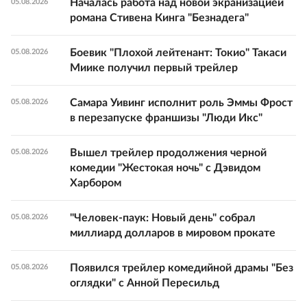
Началась работа над новой экранизацией
05.08.2026
романа Стивена Кинга "Безнадега"
Боевик "Плохой лейтенант: Токио" Такаси
05.08.2026
Миике получил первый трейлер
Самара Уивинг исполнит роль Эммы Фрост
05.08.2026
в перезапуске франшизы "Люди Икс"
Вышел трейлер продолжения черной
05.08.2026
комедии "Жестокая ночь" с Дэвидом
Харбором
"Человек-паук: Новый день" собрал
05.08.2026
миллиард долларов в мировом прокате
Появился трейлер комедийной драмы "Без
05.08.2026
оглядки" с Анной Пересильд