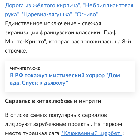
Дорога из жёлтого кирпича"
,
"Небриллиантовая
рука"
,
"Царевна-лягушка"
,
"Огниво"
.
Единственное исключение - свежая
экранизация французской классики "Граф
Монте-Кристо", которая расположилась на 8-й
строчке.
ЧИТАЙТЕ ТАКЖЕ
В РФ покажут мистический хоррор "Дом
ада. Спуск к дьяволу"
Сериалы: в хитах любовь и интриги
В списке самых популярных сериалов
лидируют зарубежные проекты. На первом
месте турецкая сага
"Клюквенный щербет"
: