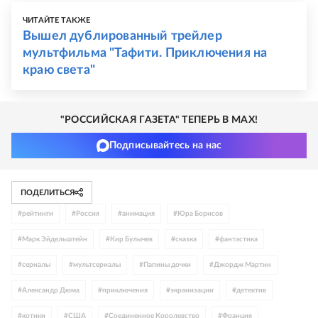
ЧИТАЙТЕ ТАКЖЕ
Вышел дублированный трейлер
мультфильма "Тафити. Приключения на
краю света"
"РОССИЙСКАЯ ГАЗЕТА" ТЕПЕРЬ В MAX!
Подписывайтесь на нас
ПОДЕЛИТЬСЯ
#
рейтинги
#
Россия
#
анимация
#
Юра Борисов
#
Марк Эйдельштейн
#
Кир Булычев
#
сказка
#
фантастика
#
сериалы
#
мультсериалы
#
Папины дочки
#
Джордж Мартин
#
Александр Дюма
#
приключения
#
экранизации
#
детектив
#
котики
#
США
#
Соединенное Королевство
#
Франция