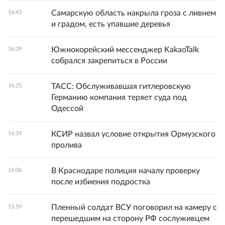
Самарскую область накрыла гроза с ливнем
16:43
и градом, есть упавшие деревья
Южнокорейский мессенджер KakaoTalk
16:39
собрался закрепиться в России
ТАСС: Обслуживавшая гитлеровскую
16:25
Германию компания теряет суда под
Одессой
КСИР назвал условие открытия Ормузского
16:19
пролива
В Краснодаре полиция началу проверку
16:06
после избиения подростка
Пленный солдат ВСУ поговорил на камеру с
15:59
перешедшим на сторону РФ сослуживцем