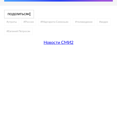
ПОДЕЛИТЬСЯ
#
утраты
#
Россия
#
Маргарита Симоньян
#
телевидение
#
видео
#
Евгений Петросян
Новости СМИ2