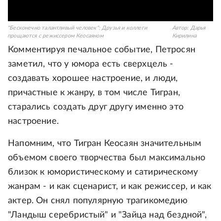
"Бесконечно талантливый человек": Друзья и коллеги
Автор:
Дарья
прощаются с режиссером Кеосаяном
Кирилина
Комментируя печальное событие, Петросян
заметил, что у юмора есть сверхцель -
создавать хорошее настроение, и люди,
причастные к жанру, в том числе Тигран,
старались создать друг другу именно это
настроение.
Напомним, что Тигран Кеосаян значительным
объемом своего творчества был максимально
близок к юмористическому и сатирическому
жанрам - и как сценарист, и как режиссер, и как
актер. Он снял популярную трагикомедию
"Ландыш серебристый" и "Зайца над бездной",