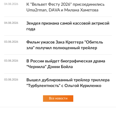
К "Вельвет Фесту 2026" присоединились
04.08.2026
Uma2rman, DAVA и Милана Хаметова
Зендея признана самой кассовой актрисой
04.08.2026
года
Фильм ужасов Зака Креггера "Обитель
03.08.2026
зла" получил полноценный трейлер
В России выйдет биографическая драма
03.08.2026
"Чернила" Дэнни Бойла
Вышел дублированный трейлер триллера
03.08.2026
"Турбулентность" с Ольгой Куриленко
Все новости