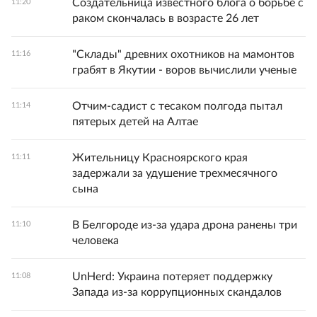
Создательница известного блога о борьбе с
11:20
раком скончалась в возрасте 26 лет
"Склады" древних охотников на мамонтов
11:16
грабят в Якутии - воров вычислили ученые
Отчим-садист с тесаком полгода пытал
11:14
пятерых детей на Алтае
Жительницу Красноярского края
11:11
задержали за удушение трехмесячного
сына
В Белгороде из-за удара дрона ранены три
11:10
человека
UnHerd: Украина потеряет поддержку
11:08
Запада из-за коррупционных скандалов