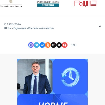
© 1998-
2026
ФГБУ «Редакция «Российской газеты»
18+