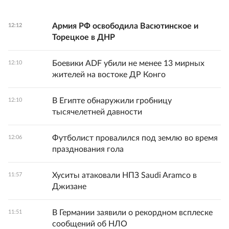
Армия РФ освободила Васютинское и
12:12
Торецкое в ДНР
Боевики ADF убили не менее 13 мирных
12:10
жителей на востоке ДР Конго
В Египте обнаружили гробницу
12:10
тысячелетней давности
Футболист провалился под землю во время
12:06
празднования гола
Хуситы атаковали НПЗ Saudi Aramco в
11:57
Джизане
В Германии заявили о рекордном всплеске
11:51
сообщений об НЛО