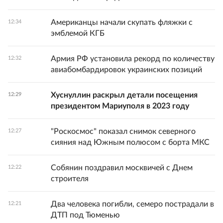
Американцы начали скупать фляжки с
12:34
эмблемой КГБ
Армия РФ установила рекорд по количеству
12:32
авиабомбардировок украинских позиций
Хуснуллин раскрыл детали посещения
12:29
президентом Мариуполя в 2023 году
"Роскосмос" показал снимок северного
12:27
сияния над Южным полюсом с борта МКС
Собянин поздравил москвичей с Днем
12:22
строителя
Два человека погибли, семеро пострадали в
12:21
ДТП под Тюменью