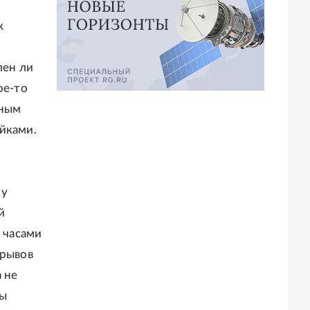
к
лен ли
ое-то
нным
йками.
ну
й
в часами
ерывов
 не
бы