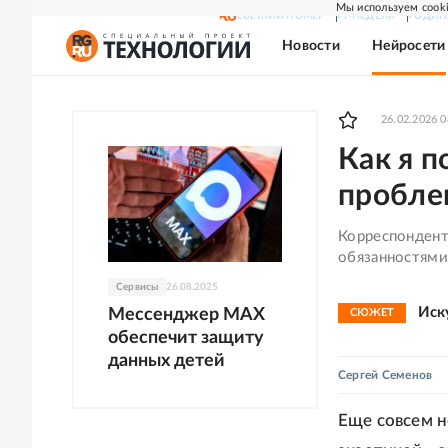
Мы используем cooki
СВЕЖИЙ НОМЕР
РГ-НЕДЕЛЯ
РОДИН
Новости
Нейросети
26.02.2026 0
Как я 
пробле
Корреспондент 
обязанностями
Сервисы
26.08.2025
Иск
Мессенджер MAX
СЮЖЕТ
обеспечит защиту
данных детей
Сергей Семенов
Еще совсем 