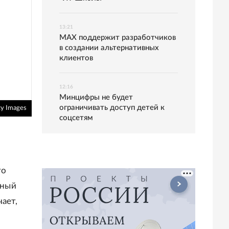
13:21
MAX поддержит разработчиков
в создании альтернативных
клиентов
12:16
Минцифры не будет
ограничивать доступ детей к
y Images
соцсетям
то
сный
ает,