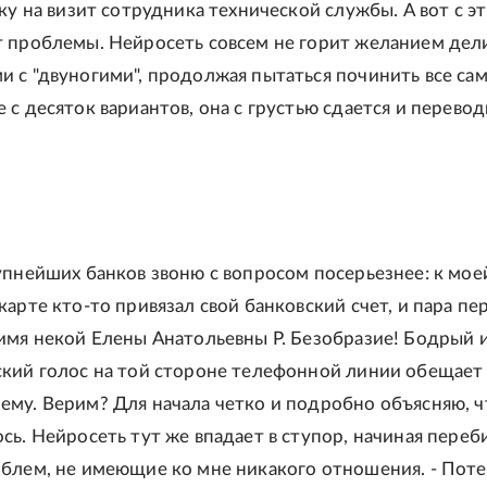
вку на визит сотрудника технической службы. А вот с э
 проблемы. Нейросеть совсем не горит желанием дел
 с "двуногими", продолжая пытаться починить все сам
 с десяток вариантов, она с грустью сдается и перевод
упнейших банков звоню с вопросом посерьезнее: к мое
карте кто-то привязал свой банковский счет, и пара пе
имя некой Елены Анатольевны Р. Безобразие! Бодрый 
кий голос на той стороне телефонной линии обещает
му. Верим? Для начала четко и подробно объясняю, ч
сь. Нейросеть тут же впадает в ступор, начиная переб
блем, не имеющие ко мне никакого отношения. - Пот