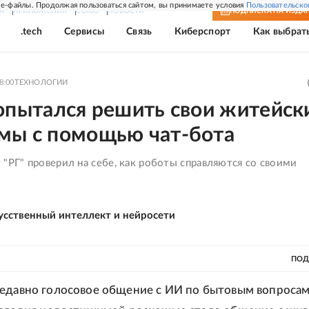
e-файлы. Продолжая пользоваться сайтом, вы принимаете условия
Пользовательско
А
ПРИЛОЖЕНИЯ
СОЮЗ
НОВОСТИ
ПОДПИСКА
НА ИЗДА
.tech
Сервисы
Связь
Киберспорт
Как выбрат
8:00
ТЕХНОЛОГИИ
попытался решить свои житейск
мы с помощью чат-бота
"РГ" проверил на себе, как роботы справляются со своими
усственный интеллект и нейросети
ПОД
недавно голосовое общение с ИИ по бытовым вопроса