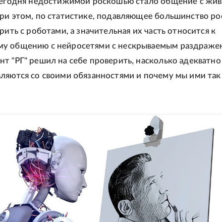
 сегодня недостижимой роскошью стало общение с жи
ри этом, по статистике, подавляющее большинство ро
рить с роботами, а значительная их часть относится к
у общению с нейросетями с нескрываемым раздраже
т "РГ" решил на себе проверить, насколько адекватно
ляются со своими обязанностями и почему мы ими так