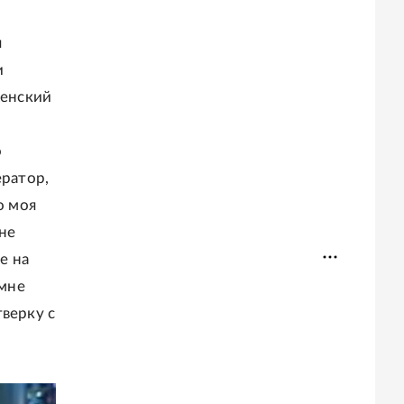
я
и
женский
о
ератор,
о моя
 не
е на
 мне
тверку с