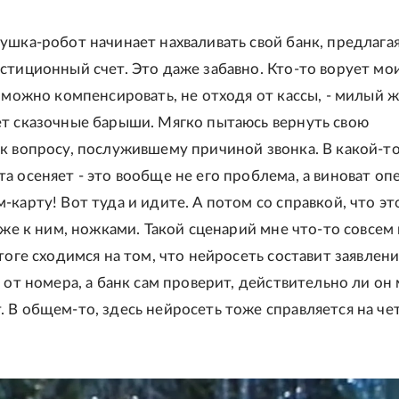
ушка-робот начинает нахваливать свой банк, предлага
стиционный счет. Это даже забавно. Кто-то ворует мо
х можно компенсировать, не отходя от кассы, - милый 
т сказочные барыши. Мягко пытаюсь вернуть свою
к вопросу, послужившему причиной звонка. В какой-т
а осеняет - это вообще не его проблема, а виноват оп
-карту! Вот туда и идите. А потом со справкой, что эт
 уже к ним, ножками. Такой сценарий мне что-то совсем
тоге сходимся на том, что нейросеть составит заявлени
а от номера, а банк сам проверит, действительно ли он
 В общем-то, здесь нейросеть тоже справляется на че