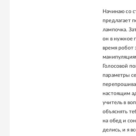
Начинаю со 
предлагает п
лампочка. За
он в нужное 
время робот 
манипуляциям
Голосовой по
параметры се
перепрошиват
настоящим ад
учитель в во
объяснять те
на обед и со
делись, и я 