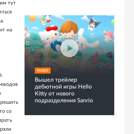
тим тут
иться
а.
ит на
ВИДЕО
й
Вышел трейлер
реводов
дебютной игры Hello
и
Kitty от нового
подразделения Sanrio
 решить
то со
ирать
еряли