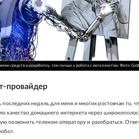
ено средств в разработку, тем лучше у робота с интеллектом.
Фото: Gett
т-провайдер
ь последних недель для меня и многих ростовчан то, ч
ло качество домашнего интернета через широкополо
ую позвонить телеком-оператору и разобраться. Отвеч
робот.