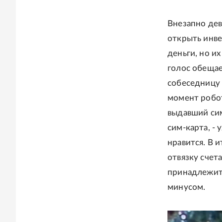
Внезапно дев
открыть инве
деньги, но и
голос обещае
собеседницу 
момент робот
выдавший сим
сим-карта, -
нравится. В и
отвязку счет
принадлежит.
минусом.