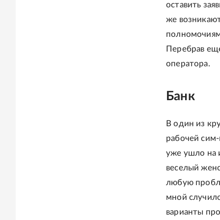
оставить зая
же возникают
полномочиями
Перебрав еще
оператора.
Банк
В один из кр
рабочей сим-
уже ушло на 
веселый женс
любую пробле
мной случило
варианты про