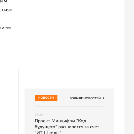
вым
ссиян
нием.
НОВОСТИ
БОЛЬШЕ
НОВОСТЕЙ
19:39
Проект Минцифры "Код
будущего" расширится за счет
"ИТ Школы"