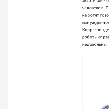
экзотикой -
человеком. П
не хотят гово
вынужденном
Корреспонден
роботы справ
недовольны.