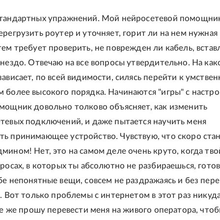
стандартных упражнений. Мой нейросетевой помощни
ерегрузить роутер и уточняет, горит ли на нем нужная
тем требует проверить, не поврежден ли кабель, встав
гнездо. Отвечаю на все вопросы утвердительно. На как
зависает, по всей видимости, силясь перейти к умстве
 более высокого порядка. Начинаются "игры" с настро
мощник довольно толково объясняет, как изменить
тевых подключений, и даже пытается научить меня
ь принимающее устройство. Чувствую, что скоро ста
мином! Нет, это на самом деле очень круто, когда тво
просах, в которых ты абсолютно не разбираешься, гото
бе непонятные вещи, совсем не раздражаясь и без пер
н. Вот только проблемы с интернетом в этот раз никуда
все же прошу перевести меня на живого оператора, что