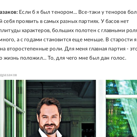
азаков:
Если б я был тенором... Все-таки у теноров бо
 себя проявить в самых разных партиях. У басов нет
литуды характеров, больших полотен с главными рол
 много, а с годами становится еще меньше. В старости я
на второстепенные роли. Для меня главная партия - это
ю жизнь положил... То, для чего мне был дан голос.
дразаков