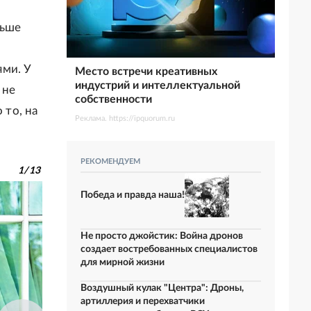
льше
ями. У
Место встречи креативных
индустрий и интеллектуальной
 не
собственности
 то, на
Реклама. https://ipquorum.ru
РЕКОМЕНДУЕМ
1
/
13
Победа и правда наша!
Не просто джойстик: Война дронов
создает востребованных специалистов
для мирной жизни
Воздушный кулак "Центра": Дроны,
артиллерия и перехватчики