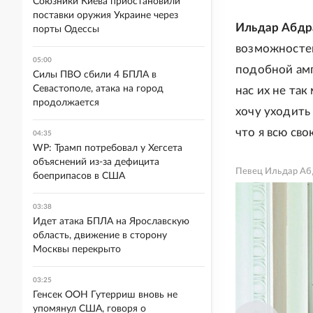
Союзники Киева приостановили
поставки оружия Украине через
Ильдар Абдр
порты Одессы
возможностей
05:00
подобной амп
Силы ПВО сбили 4 БПЛА в
Севастополе, атака на город
нас их не так
продолжается
хочу уходить 
что я всю сво
04:35
WP: Трамп потребовал у Хегсета
объяснений из-за дефицита
Певец Ильдар Аб
боеприпасов в США
03:38
Идет атака БПЛА на Ярославскую
область, движение в сторону
Москвы перекрыто
03:25
Генсек ООН Гутерриш вновь не
упомянул США, говоря о