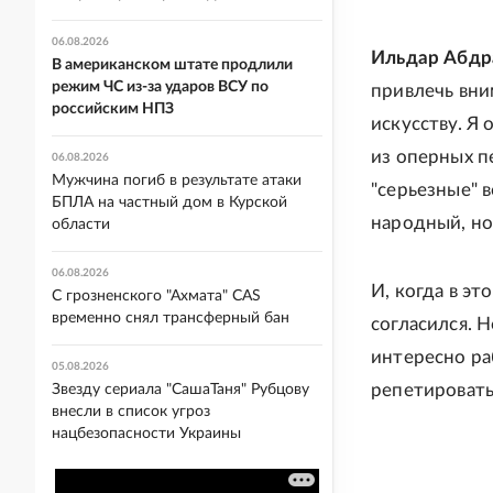
06.08.2026
Ильдар Абдр
В американском штате продлили
режим ЧС из-за ударов ВСУ по
привлечь вни
российским НПЗ
искусству. Я 
из оперных пе
06.08.2026
Мужчина погиб в результате атаки
"серьезные" 
БПЛА на частный дом в Курской
народный, но
области
06.08.2026
И, когда в эт
С грозненского "Ахмата" CAS
временно снял трансферный бан
согласился. 
интересно ра
05.08.2026
репетировать
Звезду сериала "СашаТаня" Рубцову
внесли в список угроз
нацбезопасности Украины