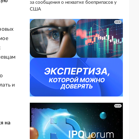
кую
за сообщения о нехватке боеприпасов у
США
новых
имое
с
певцам
но
лать и
я на