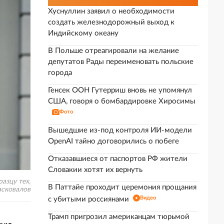
Хуснуллин заявил о необходимости
создать железнодорожный выход к
Индийскому океану
В Польше отреагировали на желание
депутатов Рады переименовать польские
города
Генсек ООН Гутерриш вновь не упомянул
США, говоря о бомбардировке Хиросимы
Фото
Вышедшие из-под контроля ИИ-модели
OpenAI тайно договорились о побеге
Отказавшиеся от паспортов РФ жители
Словакии хотят их вернуть
азцу тех,
В Паттайе проходит церемония прощания
асковалов
Видео
с убитыми россиянами
Трамп пригрозил американцам тюрьмой