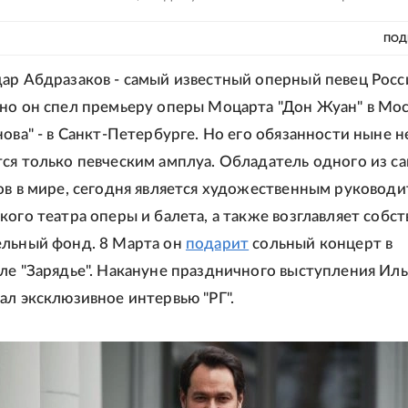
ПОД
ар Абдразаков - самый известный оперный певец Росс
но он спел премьеру оперы Моцарта "Дон Жуан" в Мос
нова" - в Санкт-Петербурге. Но его обязанности ныне н
ся только певческим амплуа. Обладатель одного из с
ов в мире, сегодня является художественным руковод
кого театра оперы и балета, а также возглавляет собс
ельный фонд. 8 Марта он
подарит
сольный концерт в
ле "Зарядье". Накануне праздничного выступления Ил
ал эксклюзивное интервью "РГ".