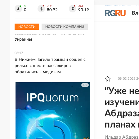
атаку на Ярославскую область, за
СВЕЖИЙ НОМЕР
Р
ночь сбиты 88 БПЛА
0
-0.2
-0.4
0
80.92
93.19
Вл
08:18
"Ресурс исчерпан": Залужный
НОВОСТИ
НОВОСТИ КОМПАНИЙ
высказался о военном потенциале
Украины
08:17
В Нижнем Тагиле трамвай сошел с
рельсов, шесть пассажиров
обратились к медикам
09.03.2026 2
"Уже н
изучен
Абдраза
планах
Ильдар Абдраза