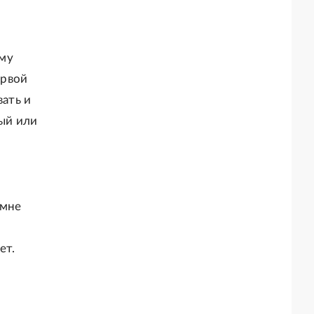
ому
ервой
вать и
ный или
 мне
ет.