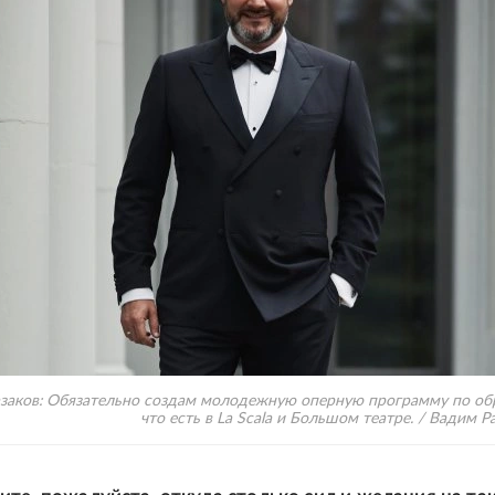
заков: Обязательно создам молодежную оперную программу по обр
что есть в La Scala и Большом театре. / Вадим Р