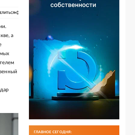
ЕЛИТЬСЯ
ии.
кве, а
е
амых
ителем
твенный
ьдар
ГЛАВНОЕ СЕГОДНЯ: