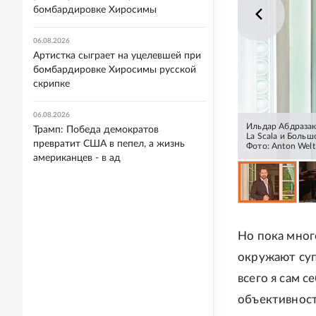
бомбардировке Хиросимы
06.08.2026
Артистка сыграет на уцелевшей при
бомбардировке Хиросимы русской
скрипке
06.08.2026
Ильдар Абдразак
Трамп: Победа демократов
La Scala и Больш
превратит США в пепел, а жизнь
Фото: Anton Welt
американцев - в ад
Но пока мног
окружают суп
всего я сам с
объективност