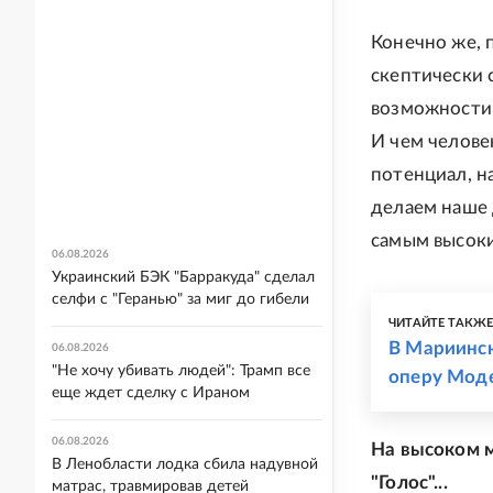
Конечно же, 
скептически с
возможности, 
И чем челове
потенциал, н
делаем наше д
самым высоки
06.08.2026
Украинский БЭК "Барракуда" сделал
селфи с "Геранью" за миг до гибели
ЧИТАЙТЕ ТАКЖ
В Мариинск
06.08.2026
"Не хочу убивать людей": Трамп все
оперу Моде
еще ждет сделку с Ираном
06.08.2026
На высоком м
В Ленобласти лодка сбила надувной
"Голос"...
матрас, травмировав детей