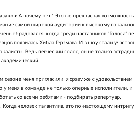
азаков:
А почему нет? Это же прекрасная возможность
мание самой широкой аудитории к высокому вокальн
очень обрадовался, когда среди наставников "Голоса" п
вцов появилась Хибла Герзмава. И в шоу стали участво
вокалисты. Ведь певческий голос, он не только эстрад
 академический.
ом сезоне меня пригласили, я сразу же с удовольствием
Но у меня в команде не только оперные исполнители, и
ботать со всеми ребятами - подбирать репертуар,
. Когда человек талантлив, это по-настоящему интригу