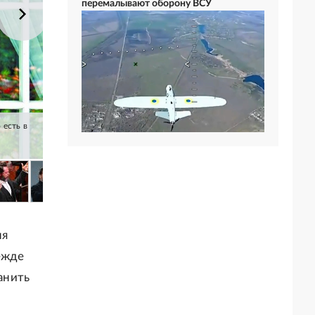
перемалывают оборону ВСУ
 есть в
ня
ежде
анить