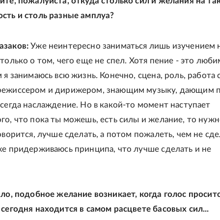
ите, пожалуйста, откуда столько сил и желания на та
сть и столь разные амплуа?
азаков:
Уже неинтересно заниматься лишь изучением 
только о том, чего еще не спел. Хотя пение - это люб
 я занимаюсь всю жизнь. Конечно, сцена, роль, работа 
режиссером и дирижером, знающим музыку, дающим 
всегда наслаждение. Но в какой-то момент наступает
го, что пока ты можешь, есть силы и желание, то нуж
оворится, лучше сделать, а потом пожалеть, чем не сде
же придерживаюсь принципа, что лучше сделать и не
ило, подобное желание возникает, когда голос проситс
 сегодня находится в самом расцвете басовых сил...