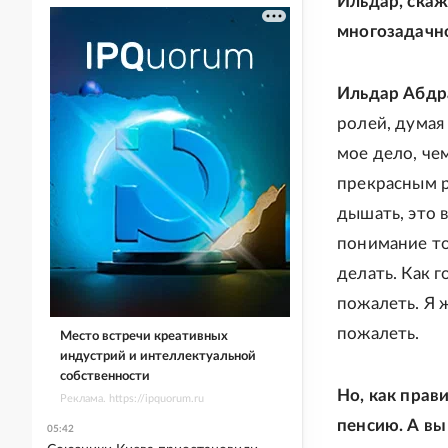
Ильдар, скаж
многозадачно
Ильдар Абдр
ролей, думая 
мое дело, чем
прекрасным 
дышать, это 
понимание то
делать. Как г
пожалеть. Я 
пожалеть.
Место встречи креативных
индустрий и интеллектуальной
собственности
Но, как прав
Реклама. https://ipquorum.ru
пенсию. А вы
05:42