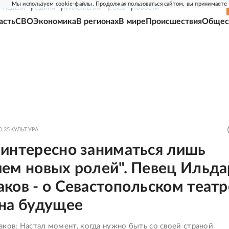
Мы используем cookie-файлы. Продолжая пользоваться сайтом, вы принимаете
Г-НЕДЕЛЯ
РОДИНА
ПРИЛОЖЕНИЯ
СОЮЗ
НОВОСТИ
асть
СВО
Экономика
В регионах
В мире
Происшествия
Общес
0:35
КУЛЬТУРА
еинтересно заниматься лишь
ием новых ролей". Певец Ильда
ков - о Севастопольском театр
 на будущее
ков: Настал момент, когда нужно быть со своей страной