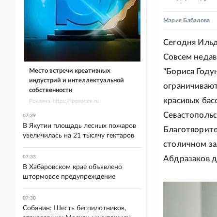
Мария Бабалова
Сегодня Ильд
Совсем недав
"Бориса Году
Место встречи креативных
индустрий и интеллектуальной
ограничивают
собственности
красивых бас
Реклама. https://ipquorum.ru
Севастопольс
07:39
В Якутии площадь лесных пожаров
Благотворит
увеличилась на 21 тысячу гектаров
столичном за
07:33
Абдразаков д
В Хабаровском крае объявлено
штормовое предупреждение
07:30
Собянин: Шесть беспилотников,