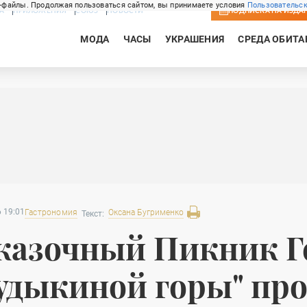
-файлы. Продолжая пользоваться сайтом, вы принимаете условия
Пользовательск
А
ПРИЛОЖЕНИЯ
СОЮЗ
НОВОСТИ
ПОДПИСКА
НА ИЗДА
МОДА
ЧАСЫ
УКРАШЕНИЯ
СРЕДА ОБИТА
 19:01
Гастрономия
Оксана
Бугрименко
Текст:
казочный Пикник Г
удыкиной горы" про