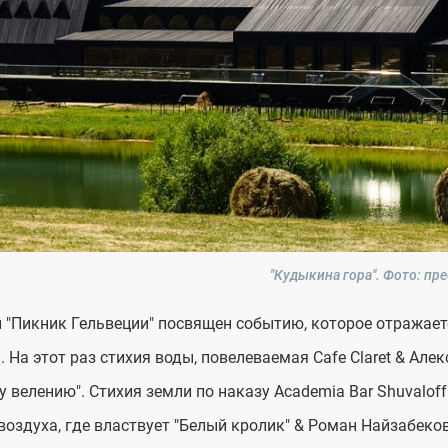
"Кудыкина гора".
Фото: пре
"Пикник Гельвеции" посвящен событию, которое отражает
. На этот раз стихия воды, повелеваемая Cafe Claret & Ал
 велению". Стихия земли по наказу Academia Bar Shuvaloff
воздуха, где властвует "Белый кролик" & Роман Найзабеко