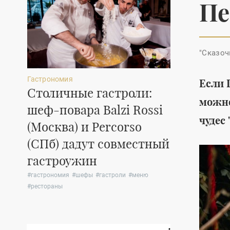
Пе
"Сказоч
Гастрономия
Мода
Если 
Столичные гастроли:
Коллекци
можно
шеф-повара Balzi Rossi
обуви Douc
чудес 
(Москва) и Percorso
для несп
(СПб) дадут совместный
прогулок
гастроужин
#
обувь
#
женская о
#
лето
#
гастрономия
#
шефы
#
гастроли
#
меню
#
рестораны