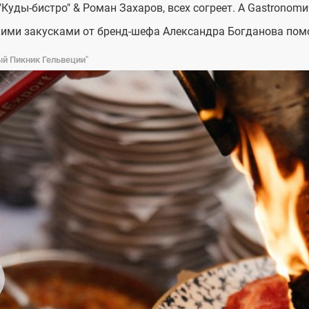
"Куды-бистро" & Роман Захаров, всех согреет. А Gastronom
ими закусками от бренд-шефа Александра Богданова помо
ый Пикник Гельвеции"