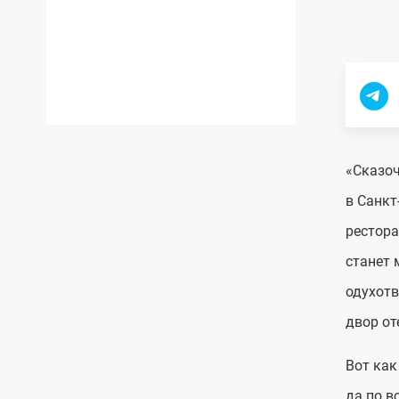
«Сказоч
в Санкт
рестора
станет 
одухотв
двор от
Вот как
да по в