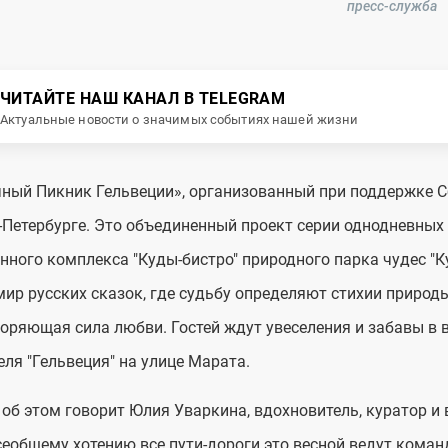
пресс-служба
ЧИТАЙТЕ НАШ КАНАЛ В TELEGRAM
Актуальные новости о значимых событиях нашей жизни
ный Пикник Гельвеции», организованный при поддержке Сб
-Петербурге. Это объединенный проект серии однодневных
нного комплекса "Куды-бистро" природного парка чудес "К
мир русских сказок, где судьбу определяют стихии природы -
оряющая сила любви. Гостей ждут увеселения и забавы в 
еля "Гельвеция" на улице Марата.
 об этом говорит Юлия Уваркина, вдохновитель, куратор и
сеобщему хотению все пути-дороги это весной ведут команд