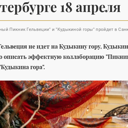
тербурге 18 апреля
ный Пикник Гельвеции" и "Кудыкиной горы" пройдет в Санк
Среда обитания
Гельвеция не идет на Кудыкину гору, Кудыкин
я летней
Утилитарность,
 описать эффектную коллаборацию "Пикнико
al's создана
лаконичность и
"Кудыкина гора".
ешных
красота в новой
коллекции Marcel для
ванных комнат от THG
бувь
#
мужская обувь
Paris
#
интерьеры
#
дизайн интерьера
#
интерьер квартир
#
дизайн