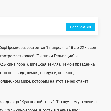
Подписаться
ерПремьера, состоится 18 апреля с 18 до 22 часов
 гастрофестивалей "Пикники Гельвеции" и
удыкина гора" (Липецкая земля). Темой праздника
 огонь, вода, земля, воздух и, конечно,
волшебном мире, которым на этот вечер станет
 владелица "Кудыкиной горы": "По щучьему велению
у "Кудыкиной горы" в гости в "Гельвецию".