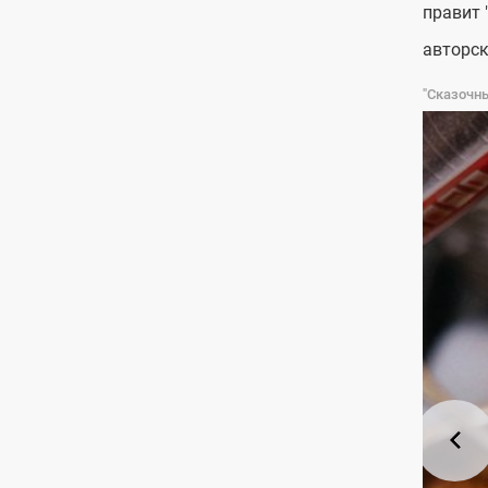
правит 
авторск
"Сказочн