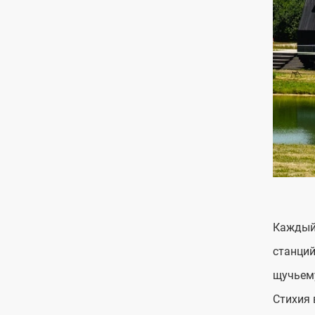
Каждый 
станций
щучьему
Стихия 