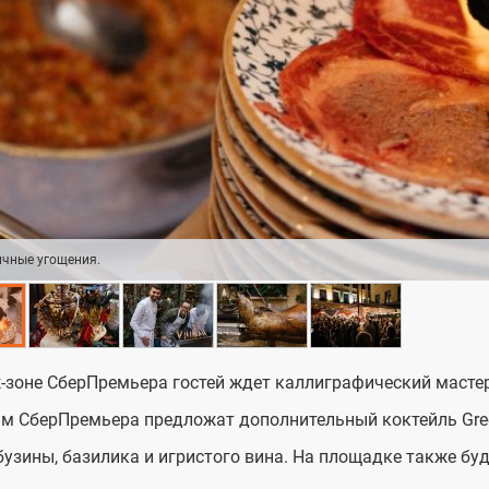
чные угощения.
-зоне СберПремьера гостей ждет каллиграфический масте
м СберПремьера предложат дополнительный коктейль Gre
бузины, базилика и игристого вина. На площадке также буд