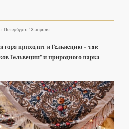
т-Петербурге 18 апреля
Среда обитания
Мода
а гора приходит в Гельвецию - так
Детские мечты
Новая коллекц
в Гельвеции" и природного парка
отправились в космос: с
одежды от Emk
Байконура стартовала
искусство летн
международная
замедления
гуманитарная миссия
#
Роскосмос
#
космос
#
ракета
#
благотворительность
#
дети