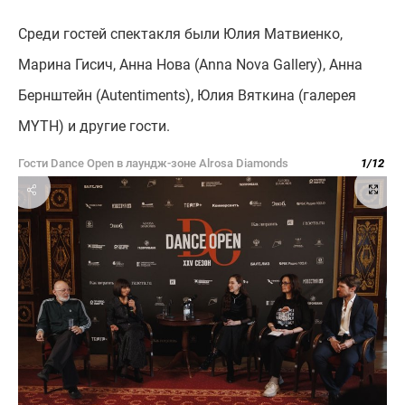
Среди гостей спектакля были Юлия Матвиенко,
Марина Гисич, Анна Нова (Anna Nova Gallery), Анна
Бернштейн (Autentiments), Юлия Вяткина (галерея
MYTH) и другие гости.
Гости Dance Open в лаундж-зоне Alrosa Diamonds
1
/
12