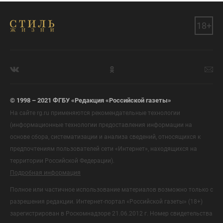
18+
© 1998 – 2021 ФГБУ «Редакция «Российской газеты»
На сайте rg.ru применяются рекомендательные технологии
(информационные технологии предоставления информации на
основе сбора, систематизации и анализа сведений, относящихся к
предпочтениям пользователей сети «Интернет», находящихся на
территории Российской Федерации).
Подробная информация
Полное или частичное использование материалов возможно только с
разрешения редакции. Интернет-портал «Российской газеты» (18+)
зарегистрирован в Роскомнадзоре 21.06.2012 г. Номер свидетельства