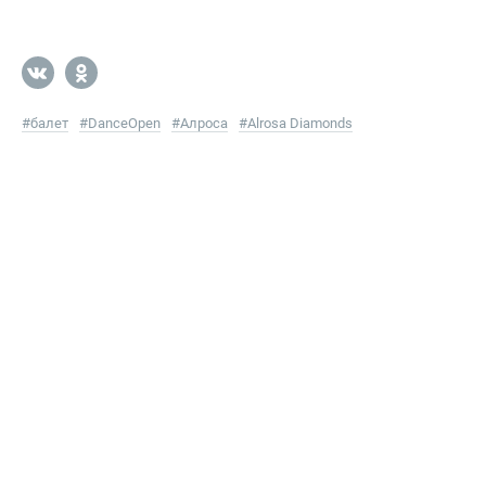
#
балет
#
DanceOpen
#
Алроса
#
Alrosa Diamonds