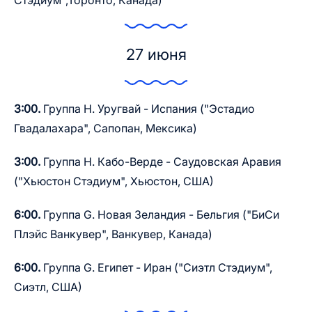
Стэдиум",Торонто, Канада)
27 июня
3:00.
Группа H. Уругвай - Испания ("Эстадио
Гвадалахара", Сапопан, Мексика)
3:00.
Группа H. Кабо-Верде - Саудовская Аравия
("Хьюстон Стэдиум", Хьюстон, США)
6:00.
Группа G. Новая Зеландия - Бельгия ("БиСи
Плэйс Ванкувер", Ванкувер, Канада)
6:00.
Группа G. Египет - Иран ("Сиэтл Стэдиум",
Сиэтл, США)