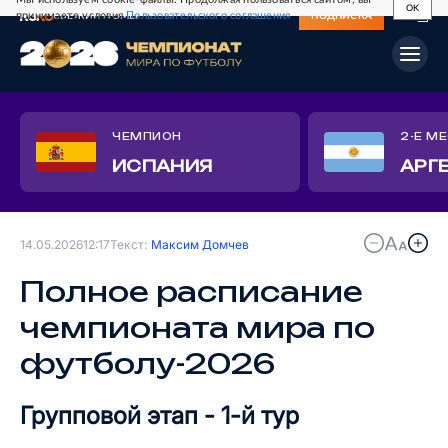
OK
принимаете условия
Пользовательского соглашения
СВЕЖИЙ НОМЕР
ПОДПИСКА
ЧЕМПИОН
2-Е М
ИСПАНИЯ
АРГ
14.05.2026
12:17
Текст:
Максим Домчев
Полное расписание
чемпионата мира по
футболу-2026
Групповой этап - 1-й тур