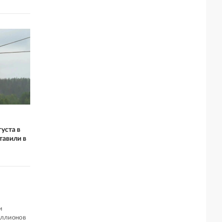
уста в
тавили в
и
иллионов