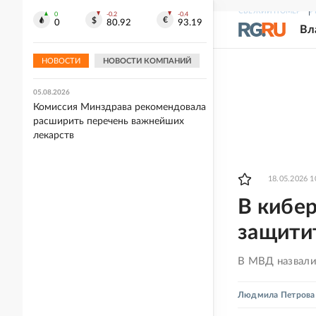
СВЕЖИЙ НОМЕР
Р
0
-0.2
-0.4
05.08.2026
0
80.92
93.19
Вл
Захарова прокомментировала слова
Макрона после ударов ВС РФ по
Киеву
НОВОСТИ
НОВОСТИ КОМПАНИЙ
05.08.2026
Комиссия Минздрава рекомендовала
расширить перечень важнейших
лекарств
18.05.2026 1
В кибер
защитит
В МВД назвали
Людмила Петрова