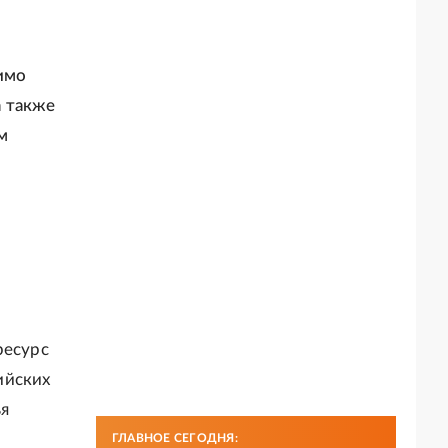
димо
а также
м
ресурс
ийских
ья
ГЛАВНОЕ СЕГОДНЯ: