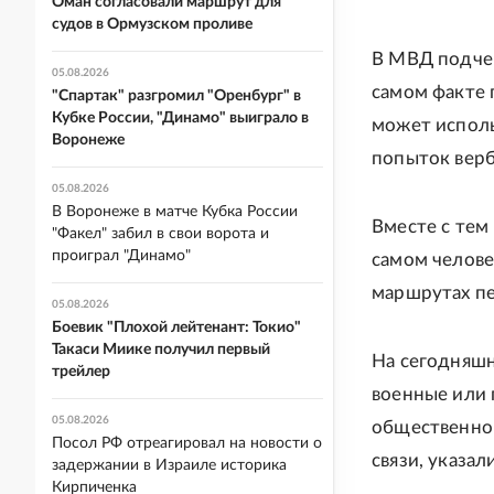
Оман согласовали маршрут для
судов в Ормузском проливе
В МВД подчер
05.08.2026
самом факте 
"Спартак" разгромил "Оренбург" в
Кубке России, "Динамо" выиграло в
может исполь
Воронеже
попыток верб
05.08.2026
В Воронеже в матче Кубка России
Вместе с тем
"Факел" забил в свои ворота и
проиграл "Динамо"
самом человек
маршрутах пе
05.08.2026
Боевик "Плохой лейтенант: Токио"
Такаси Миике получил первый
На сегодняшн
трейлер
военные или 
05.08.2026
общественной
Посол РФ отреагировал на новости о
связи, указал
задержании в Израиле историка
Кирпиченка