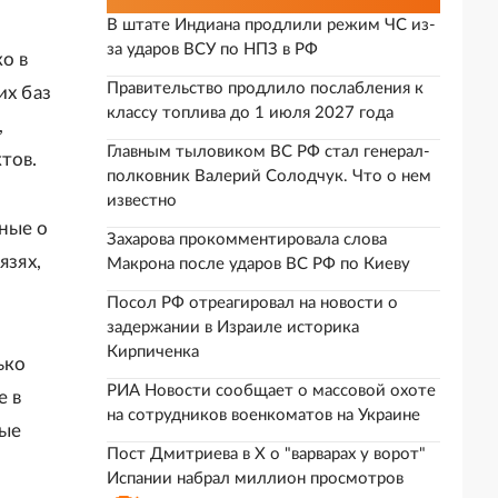
В штате Индиана продлили режим ЧС из-
за ударов ВСУ по НПЗ в РФ
о в
Правительство продлило послабления к
их баз
классу топлива до 1 июля 2027 года
,
Главным тыловиком ВС РФ стал генерал-
тов.
полковник Валерий Солодчук. Что о нем
известно
ные о
Захарова прокомментировала слова
язях,
Макрона после ударов ВС РФ по Киеву
Посол РФ отреагировал на новости о
задержании в Израиле историка
Кирпиченка
ько
РИА Новости сообщает о массовой охоте
е в
на сотрудников военкоматов на Украине
ные
Пост Дмитриева в X о "варварах у ворот"
Испании набрал миллион просмотров