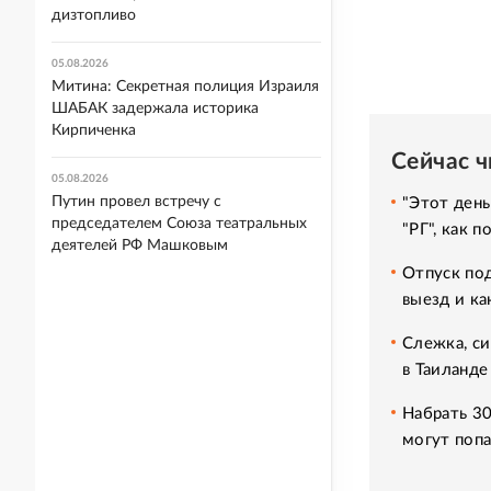
дизтопливо
05.08.2026
Митина: Секретная полиция Израиля
ШАБАК задержала историка
Кирпиченка
Сейчас 
05.08.2026
Путин провел встречу с
"Этот день
председателем Союза театральных
"РГ", как 
деятелей РФ Машковым
Отпуск под
выезд и ка
Слежка, си
в Таиланде
Набрать 30
могут попа