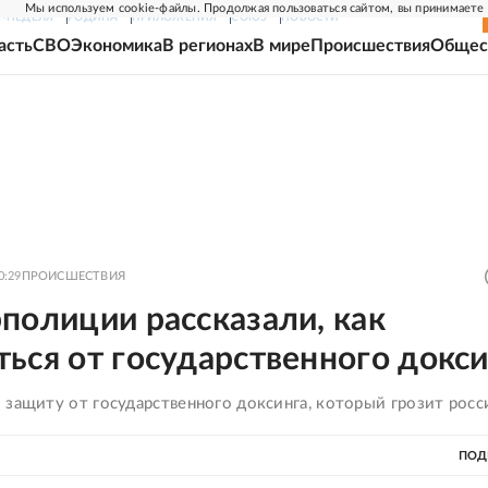
Мы используем cookie-файлы. Продолжая пользоваться сайтом, вы принимаете
Г-НЕДЕЛЯ
РОДИНА
ПРИЛОЖЕНИЯ
СОЮЗ
НОВОСТИ
асть
СВО
Экономика
В регионах
В мире
Происшествия
Общес
0:29
ПРОИСШЕСТВИЯ
полиции рассказали, как
ься от государственного докс
 защиту от государственного доксинга, который грозит росс
ПОД