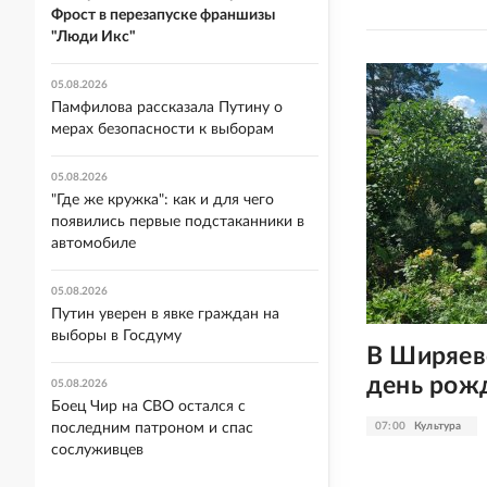
Фрост в перезапуске франшизы
"Люди Икс"
05.08.2026
Памфилова рассказала Путину о
мерах безопасности к выборам
05.08.2026
"Где же кружка": как и для чего
появились первые подстаканники в
автомобиле
05.08.2026
Путин уверен в явке граждан на
выборы в Госдуму
В Ширяев
день рож
05.08.2026
Боец Чир на СВО остался с
07:00
Культура
последним патроном и спас
сослуживцев