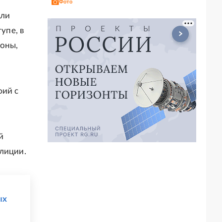
Фото
али
упе, в
фоны,
фий с
й
лиции.
ых