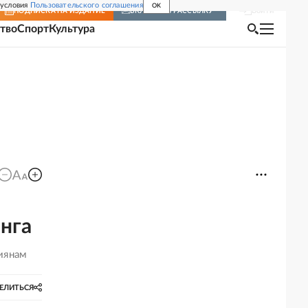
 условия
Пользовательского соглашения
OK
Войти
ПОДПИСКА
НА ИЗДАНИЕ
ВКЛЮЧИТЬ РАССЫЛКУ
тво
Спорт
Культура
инга
иянам
ЕЛИТЬСЯ