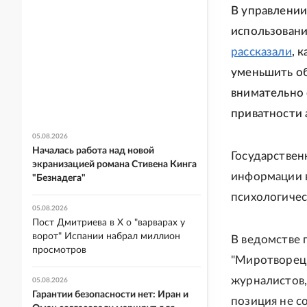
В управлении
использован
рассказали
, 
уменьшить об
внимательно 
приватности 
05.08.2026
Началась работа над новой
Государствен
экранизацией романа Стивена Кинга
информации в
"Безнадега"
психологичес
05.08.2026
Пост Дмитриева в X о "варварах у
ворот" Испании набрал миллион
В ведомстве 
просмотров
"Миротворец"
журналистов,
05.08.2026
Гарантии безопасности нет: Иран и
позиция не с