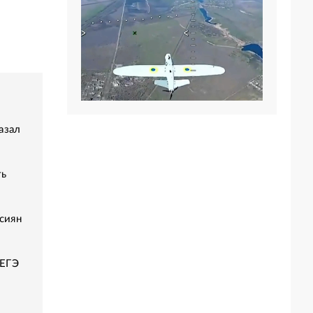
азал
ть
сиян
 ЕГЭ