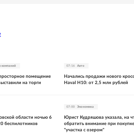
2
ы компаний
07:16
Авто
 просторное помещение
Начались продажи нового крос
выставили на торги
Haval H10: от 2,5 млн рублей
07:00
Экономика
овской области ночью 6
Юрист Кудряшова указала, на ч
20 беспилотников
обратить внимание при покупк
"участка с озером"