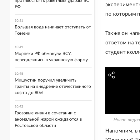
противостоять ракетным ударам ВС
эксперименты
РФ
по которым п
10:51
Большая вода начинает отступать от
Также он нап
Тюмени
ответом на т
10:49
студент колл
Морпехи РФ обманули ВСУ,
переодевшись в украинскую форму
10:48
Мишустин поручил увеличить
гранты на внедрение отечественного
софта до 80%
10:42
Грозовые ливни в сочетании с
аномальной жарой ожидаются в
Новое видео
Ростовской области
Напомним, в 