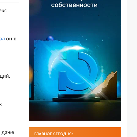
екс
ал
он в
ций,
х
и даже
ГЛАВНОЕ СЕГОДНЯ: