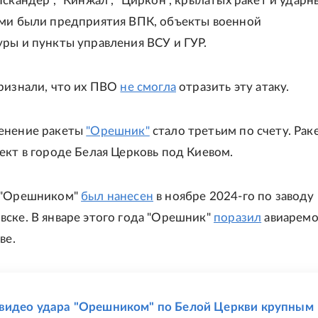
Искандер", "Кинжал", "Циркон", крылатых ракет и ударн
ми были предприятия ВПК, объекты военной
ры и пункты управления ВСУ и ГУР.
ризнали, что их ПВО
не смогла
отразить эту атаку.
енение ракеты
"Орешник"
стало третьим по счету. Рак
ект в городе Белая Церковь под Киевом.
 "Орешником"
был нанесен
в ноябре 2024-го по заводу 
ске. В январе этого года "Орешник"
поразил
авиарем
ве.
Е
видео удара "Орешником" по Белой Церкви крупным