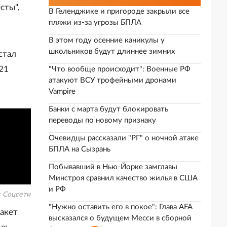
сты",
В Геленджике и пригороде закрыли все
пляжи из-за угрозы БПЛА
В этом году осенние каникулы у
школьников будут длиннее зимних
стал
 21
"Что вообще происходит": Военные РФ
атакуют ВСУ трофейными дронами
Vampire
Банки с марта будут блокировать
переводы по новому признаку
Очевидцы рассказали "РГ" о ночной атаке
БПЛА на Сызрань
Побывавший в Нью-Йорке замглавы
Минстроя сравнил качество жилья в США
и РФ
:
Соцсети
"Нужно оставить его в покое": Глава AFA
ракет
высказался о будущем Месси в сборной