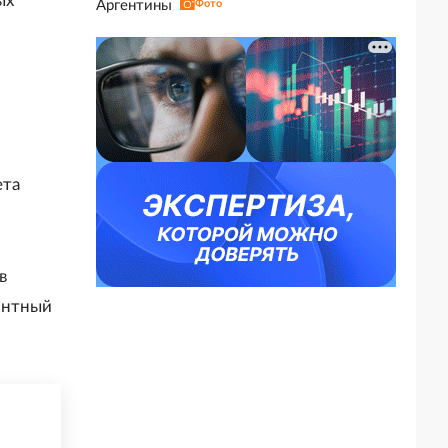
ых
Аргентины
Фото
ета
в
онтный