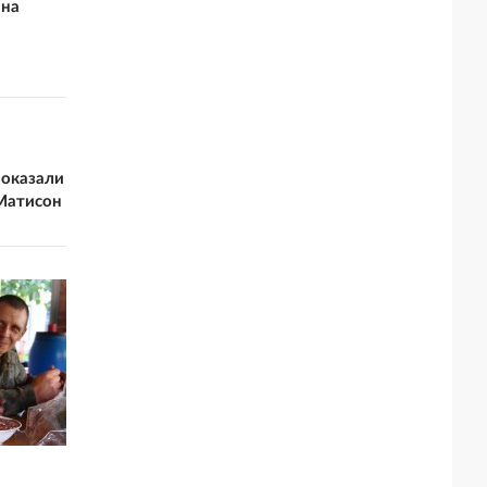
 на
показали
Матисон