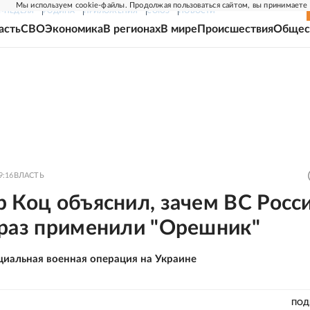
Мы используем cookie-файлы. Продолжая пользоваться сайтом, вы принимаете
Г-НЕДЕЛЯ
РОДИНА
ПРИЛОЖЕНИЯ
СОЮЗ
НОВОСТИ
асть
СВО
Экономика
В регионах
В мире
Происшествия
Общес
9:16
ВЛАСТЬ
 Коц объяснил, зачем ВС Росси
 раз применили "Орешник"
циальная военная операция на Украине
ПОД