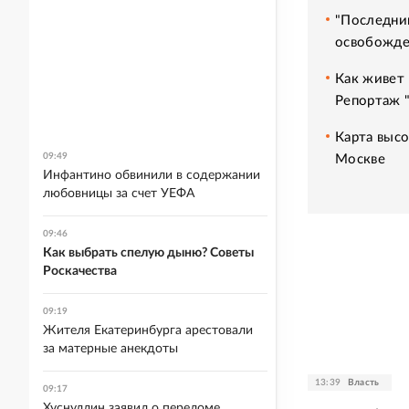
"Последний
освобожде
Как живет 
Репортаж 
Карта высо
09:49
Москве
Инфантино обвинили в содержании
любовницы за счет УЕФА
09:46
Как выбрать спелую дыню? Советы
Роскачества
09:19
Жителя Екатеринбурга арестовали
за матерные анекдоты
13:39
Власть
09:17
Хуснуллин заявил о переломе