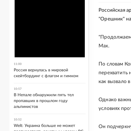
Российская а
"Орешник" на
"Продолжаем 
Max.
По словам Ко
11:00
Россия вернулась в мировой
перехватить 
скейтбординг с флагом и гимном
как вызвало в
10:57
В Непале обнаружили пять тел
Однако важны
пропавших в прошлом году
альпинистов
условиях про
10:52
Welt: Украина больше не может
Он подчеркну