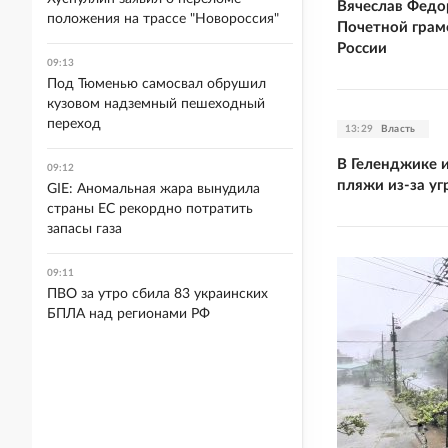
Вячеслав Федо
положения на трассе "Новороссия"
Почетной гра
России
09:13
Под Тюменью самосвал обрушил
кузовом надземный пешеходный
переход
13:29
Власть
В Геленджике 
09:12
пляжи из-за у
GIE: Аномальная жара вынудила
страны ЕС рекордно потратить
запасы газа
09:11
ПВО за утро сбила 83 украинских
БПЛА над регионами РФ