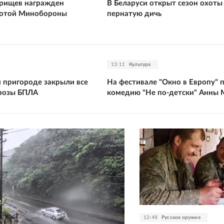
рищев награжден
В Беларуси открыт сезон охоты
мотой Минобороны
пернатую дичь
13:11
Культура
и пригороде закрыли все
На фестивале "Окно в Европу" 
грозы БПЛА
комедию "Не по-детски" Анны 
12:48
Русское оружие