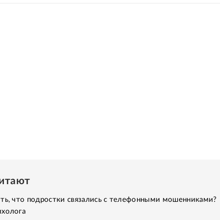
читают
ить, что подростки связались с телефонными мошенниками?
ихолога