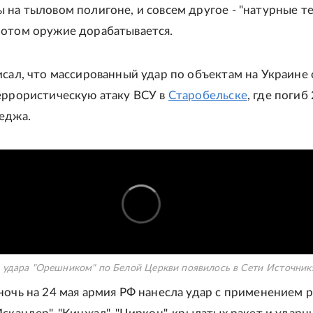
 на тыловом полигоне, и совсем другое - "натурные те
отом оружие дорабатывается.
исал, что массированный удар по объектам на Украине 
еррористическую атаку ВСУ в
Старобельске
, где погиб
еджа.
 удара "Орешником" по Белой Церкви появилось в Сети
Источник
ночь на 24 мая армия РФ нанесла удар с применением 