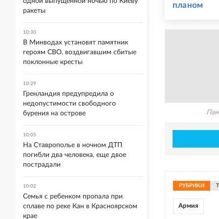
одной выпущенной ночью по Киеву
планом
ракеты
10:30
В Минводах установят памятник
героям СВО, воздвигавшим сбитые
поклонные кресты
10:29
Гренландия предупредила о
недопустимости свободного
Пан
бурения на острове
10:05
На Ставрополье в ночном ДТП
погибли два человека, еще двое
пострадали
РУБРИКИ
10:02
Семья с ребенком пропала при
сплаве по реке Кан в Красноярском
Армия
крае