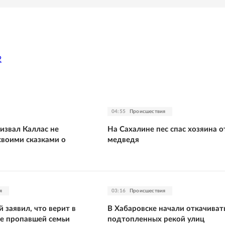
2
04:55
Происшествия
извал Каллас не
На Сахалине пес спас хозяина о
своими сказками о
медведя
я
03:16
Происшествия
 заявил, что верит в
В Хабаровске начали откачивать
ге пропавшей семьи
подтопленных рекой улиц