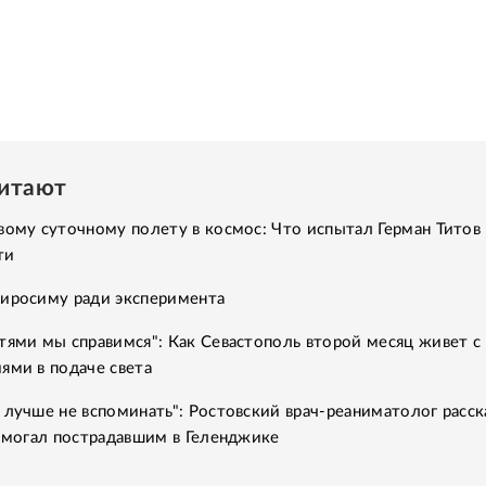
читают
вому суточному полету в космос: Что испытал Герман Титов 
ти
Хиросиму ради эксперимента
тями мы справимся": Как Севастополь второй месяц живет с
ями в подаче света
 лучше не вспоминать": Ростовский врач-реаниматолог расск
помогал пострадавшим в Геленджике