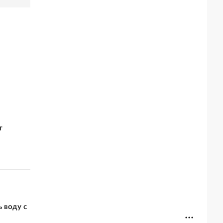
т
 воду с