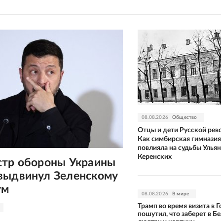
08.08.2026
Общество
Отцы и дети Русской рев
Как симбирская гимназия
повлияла на судьбы Улья
Керенских
стр обороны Украины
выдвинул Зеленскому
ум
08.08.2026
В мире
Трамп во время визита в 
пошутил, что заберет в Б