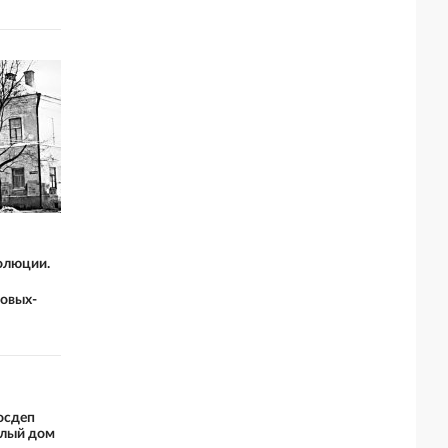
олюции.
новых-
Госдеп
елый дом