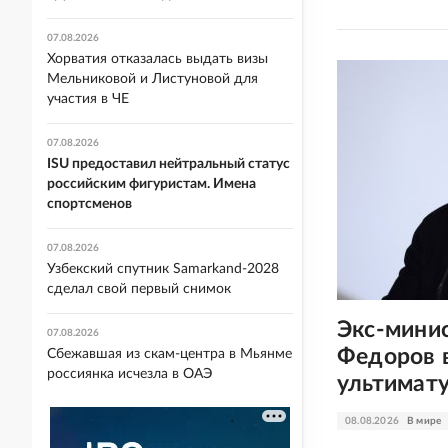
07.08.2026
Хорватия отказалась выдать визы
Мельниковой и Листуновой для
участия в ЧЕ
07.08.2026
ISU предоставил нейтральный статус
российским фигуристам. Имена
спортсменов
07.08.2026
Узбекский спутник Samarkand-2028
сделал свой первый снимок
Экс-мини
07.08.2026
Федоров 
Сбежавшая из скам-центра в Мьянме
россиянка исчезла в ОАЭ
ультимат
08.08.2026
В мире