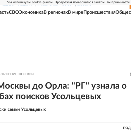
Мы используем cookie-файлы. Продолжая пользоваться сайтом, вы принимаете
Г-НЕДЕЛЯ
РОДИНА
ПРИЛОЖЕНИЯ
СОЮЗ
НОВОСТИ
асть
СВО
Экономика
В регионах
В мире
Происшествия
Общес
5:07
ПРОИСШЕСТВИЯ
Москвы до Орла: "РГ" узнала о
бах поисков Усольцевых
ски семьи Усольцевых
ПОД