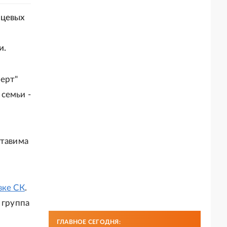
ьцевых
и.
ерт"
семьи -
ставима
вке СК
.
 группа
ГЛАВНОЕ СЕГОДНЯ: