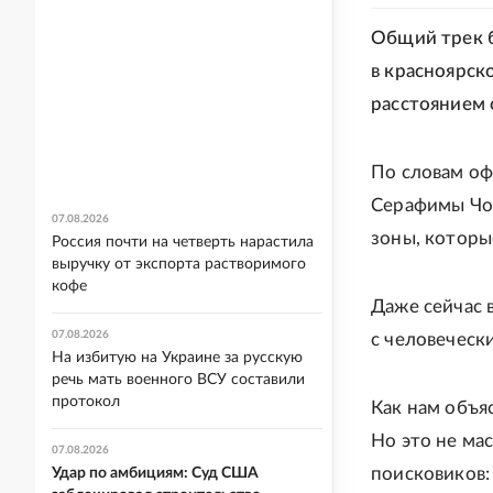
Общий трек б
в красноярско
расстоянием 
По словам оф
Серафимы Чоо
07.08.2026
зоны, которы
Россия почти на четверть нарастила
выручку от экспорта растворимого
кофе
Даже сейчас 
07.08.2026
с человеческ
На избитую на Украине за русскую
речь мать военного ВСУ составили
протокол
Как нам объя
Но это не ма
07.08.2026
поисковиков
Удар по амбициям: Суд США