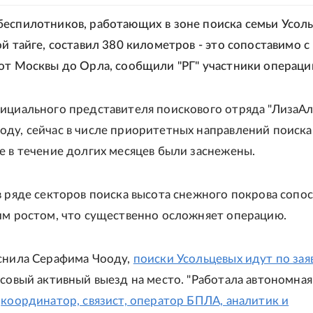
еспилотников, работающих в зоне поиска семьи Усол
й тайге, составил 380 километров - это сопоставимо с
от Москвы до Орла, сообщили "РГ" участники операци
ициального представителя поискового отряда "ЛизаАл
ду, сейчас в числе приоритетных направлений поиска 
е в течение долгих месяцев были заснежены.
в ряде секторов поиска высота снежного покрова сопо
им ростом, что существенно осложняет операцию.
снила Серафима Чооду,
поиски Усольцевых идут по зая
ссовый активный выезд на место. "Работала автономная
:
координатор, связист, оператор БПЛА, аналитик и