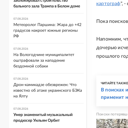
заблокировал строительство
картограф
", 
бального зала Трампа в Белом доме
07.08.2026
Пока поисков
Метеоролог Паршина: Жара до +42
градусов накроет южные регионы
РФ
Напомним, чт
дочерью исче
07.08.2026
На Вологодчине муниципалитет
прошлого год
оштрафовали за нападение
бездомной собаки
07.08.2026
ЧИТАЙТЕ ТАКЖ
Дрон-камикадзе обезврежен: Что
В поисках 
известно об атаке украинского БЭКа
на Ялту
применит 
07.08.2026
Поиски потерявше
Умер знаменитый музыкальный
продюсер Уильям Орбит