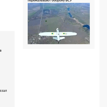
перемалывают оборону ВСУ
в
азал