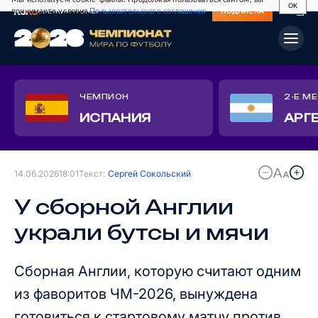
OK
принимаете условия
Пользовательского соглашения
СВЕЖИЙ НОМЕР
ПОДПИСКА
ЧЕМПИОН
2-Е М
ИСПАНИЯ
АРГ
14.06.2026
18:01
Текст:
Сергей Сокольский
У сборной Англии
украли бутсы и мячи
Сборная Англии, которую считают одним
из фаворитов ЧМ-2026, вынуждена
готовиться к стартовому матчу против