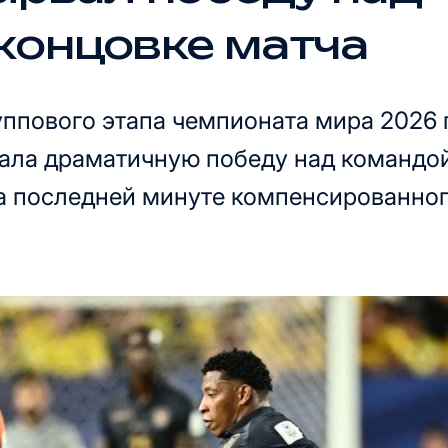
концовке матча
уппового этапа чемпионата мира 2026 
жала драматичную победу над командо
на последней минуте компенсированно