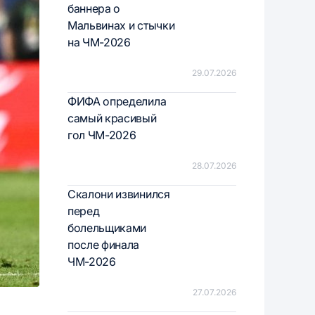
баннера о
Мальвинах и стычки
на ЧМ-2026
29.07.2026
ФИФА определила
самый красивый
гол ЧМ-2026
28.07.2026
Скалони извинился
перед
болельщиками
после финала
ЧМ-2026
27.07.2026