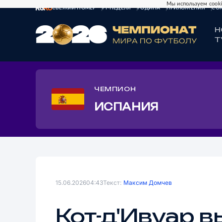
Мы используем cooki
СВЕЖИЙ НОМЕР
РГ-НЕДЕЛЯ
РОДИНА
ПРИЛОЖЕНИЯ
СО
Н
Т
ЧЕМПИОН
ИСПАНИЯ
15.06.2026
04:43
Текст:
Максим Домчев
Кот-д'Ивуар 