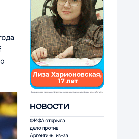
года
й
го
НОВОСТИ
ФИФА открыла
дело против
Аргентины из-за