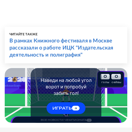
ЧИТАЙТЕ ТАКЖЕ
В рамках Книжного фестиваля в Москве
рассказали о работе ИЦК "Издательская
деятельность и полиграфия"
0
0
Наведи на любой угол
голы
сейвы
ворот и попробуй
забить гол!
ИГРАТЬ
ВСЕ НОВОСТИ ЧЕМПИОНАТА