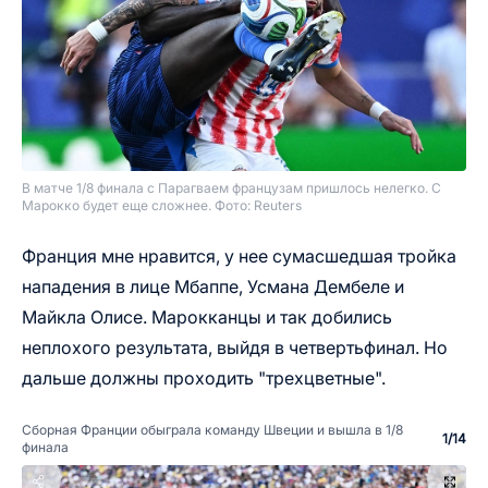
В матче 1/8 финала с Парагваем французам пришлось нелегко. С
Марокко будет еще сложнее.
Фото: Reuters
Франция мне нравится, у нее сумасшедшая тройка
нападения в лице Мбаппе, Усмана Дембеле и
Майкла Олисе. Марокканцы и так добились
неплохого результата, выйдя в четвертьфинал. Но
дальше должны проходить "трехцветные".
Сборная Франции обыграла команду Швеции и вышла в 1/8
1
/
14
финала