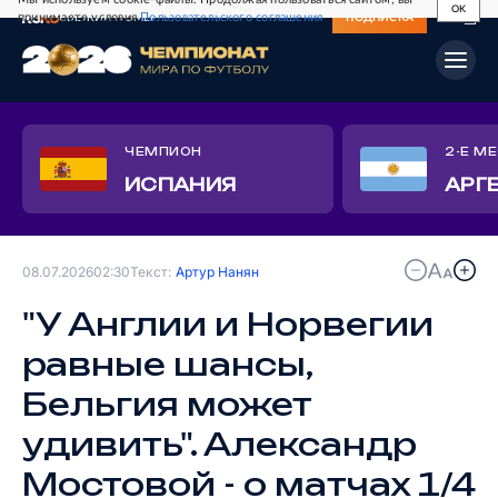
OK
принимаете условия
Пользовательского соглашения
СВЕЖИЙ НОМЕР
ПОДПИСКА
ЧЕМПИОН
2-Е М
ИСПАНИЯ
АРГ
08.07.2026
02:30
Текст:
Артур Нанян
"У Англии и Норвегии
равные шансы,
Бельгия может
удивить". Александр
Мостовой - о матчах 1/4