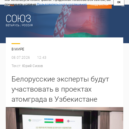
OK
принимаете условия
Пользовательского соглашения
СВЕЖИЙ НОМЕР
ПОДПИСКА
БЕЛАРУСЬ / РОССИЯ
В МИРЕ
08.07.2026
12:43
Текст:
Юрий Сизов
Белорусские эксперты будут
участвовать в проектах
атомграда в Узбекистане