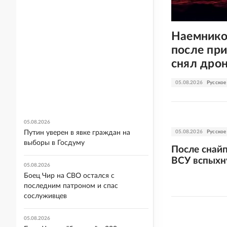
Наемнико
после пр
снял дро
05.08.2026
Русское
05.08.2026
Путин уверен в явке граждан на
05.08.2026
Русское
выборы в Госдуму
После снайп
ВСУ вспыхн
05.08.2026
Боец Чир на СВО остался с
последним патроном и спас
сослуживцев
05.08.2026