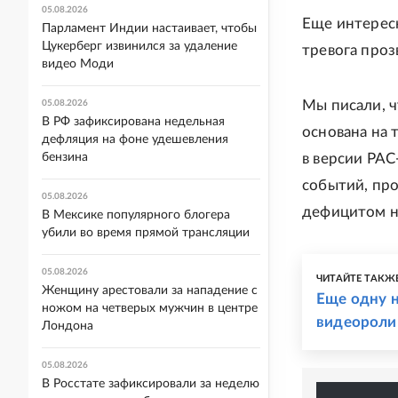
05.08.2026
Еще интересн
Парламент Индии настаивает, чтобы
Цукерберг извинился за удаление
тревога проз
видео Моди
Мы писали, 
05.08.2026
В РФ зафиксирована недельная
основана на 
дефляция на фоне удешевления
бензина
в версии PAC
событий, про
05.08.2026
дефицитом н
В Мексике популярного блогера
убили во время прямой трансляции
05.08.2026
ЧИТАЙТЕ ТАКЖ
Женщину арестовали за нападение с
Еще одну н
ножом на четверых мужчин в центре
видеороли
Лондона
05.08.2026
В Росстате зафиксировали за неделю