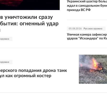
Украинский шахтер боль
ждал в самодельном бун
прихода ВС РФ
в уничтожили сразу
ибытия: огненный удар
н
05.08.2026
Русское оружие
Уличная камера зафиксир
ударов "Искандера" по К
 оружие
 оружие
ерского попадания дрона танк
ул как огромный костер