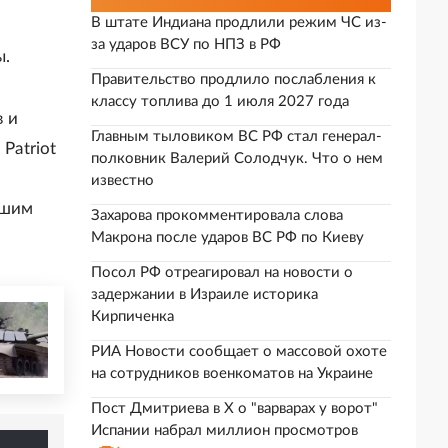
В штате Индиана продлили режим ЧС из-
за ударов ВСУ по НПЗ в РФ
ы.
Правительство продлило послабления к
классу топлива до 1 июля 2027 года
 и
Главным тыловиком ВС РФ стал генерал-
Patriot
полковник Валерий Солодчук. Что о нем
известно
ьшим
Захарова прокомментировала слова
Макрона после ударов ВС РФ по Киеву
Посол РФ отреагировал на новости о
задержании в Израиле историка
Кирпиченка
РИА Новости сообщает о массовой охоте
на сотрудников военкоматов на Украине
Пост Дмитриева в X о "варварах у ворот"
Испании набрал миллион просмотров