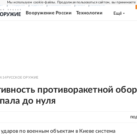
Мы используем cookie-файлы. Продолжая пользоваться сайтом, вы принимаете
ЕР
РГ-НЕДЕЛЯ
РОДИНА
ПРИЛОЖЕНИЯ
СОЮЗ
НОВОСТИ
Вооружение России
Технологии
Ещё
4:14
РУССКОЕ ОРУЖИЕ
ивность противоракетной обо
пала до нуля
ПО
 ударов по военным объектам в Киеве система