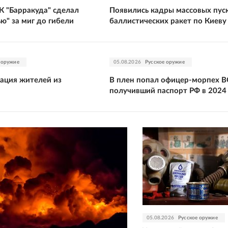
К "Барракуда" сделал
Появились кадры массовых пус
ью" за миг до гибели
баллистических ракет по Киеву
 оружие
05.08.2026
Русское оружие
уация жителей из
В плен попал офицер-морпех В
получивший паспорт РФ в 2024
05.08.2026
Русское оружие