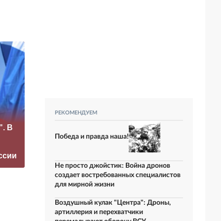
Рубио
РЕКОМЕНДУЕМ
«Это конец всего»:
отреагировал на
". В
Захарова
требование
прокомментировал
перестать
Победа и правда наша!
а фестиваль в
накачивать ВСУ
ссии
Юрмале
оружием
Не просто джойстик: Война дронов
создает востребованных специалистов
для мирной жизни
Воздушный кулак "Центра": Дроны,
артиллерия и перехватчики