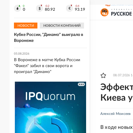
Оман согласовали маршрут для
СВЕЖИЙ НОМ
0
-0.2
-0.4
судов в Ормузском проливе
0
80.92
93.19
05.08.2026
НОВОСТИ
НОВОСТИ КОМПАНИЙ
"Спартак" разгромил "Оренбург" в
Кубке России, "Динамо" выиграло в
Воронеже
05.08.2026
В Воронеже в матче Кубка России
"Факел" забил в свои ворота и
проиграл "Динамо"
08.07.2026 1
Эффект
Киева у
Алексей Моисеев
В ходе новых