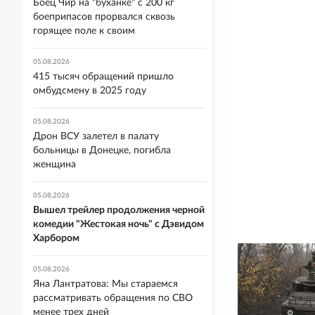
Боец Чир на "буханке" с 200 кг
боеприпасов прорвался сквозь
горящее поле к своим
05.08.2026
415 тысяч обращений пришло
омбудсмену в 2025 году
05.08.2026
Дрон ВСУ залетел в палату
больницы в Донецке, погибла
женщина
05.08.2026
Вышел трейлер продолжения черной
комедии "Жестокая ночь" с Дэвидом
Харбором
05.08.2026
Яна Лантратова: Мы стараемся
рассматривать обращения по СВО
менее трех дней