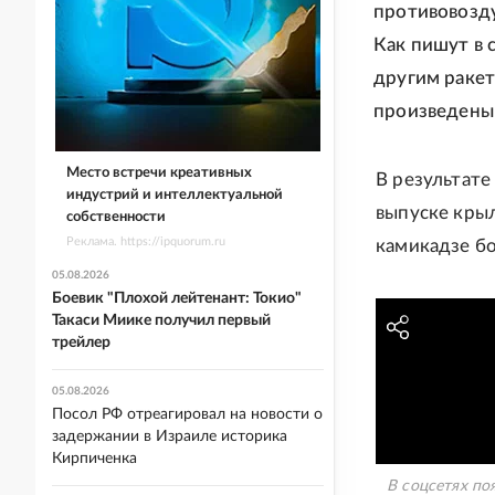
противовозду
Как пишут в 
другим ракет
произведены 
Место встречи креативных
В результате
индустрий и интеллектуальной
выпуске крыл
собственности
Реклама. https://ipquorum.ru
камикадзе б
05.08.2026
Боевик "Плохой лейтенант: Токио"
Такаси Миике получил первый
трейлер
05.08.2026
Посол РФ отреагировал на новости о
задержании в Израиле историка
Кирпиченка
В соцсетях по