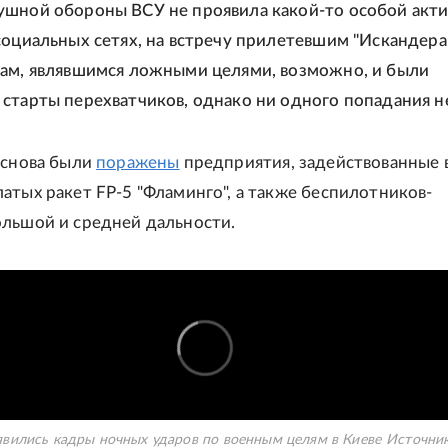
шной обороны ВСУ не проявила какой-то особой акти
социальных сетях, на встречу прилетевшим "Искандера
ам, являвшимся ложными целями, возможно, и были
старты перехватчиков, однако ни одного попадания н
 снова были
поражены
предприятия, задействованные 
атых ракет FP-5 "Фламинго", а также беспилотников-
ольшой и средней дальности.
явились кадры ночных ударов по военным целям в Киеве
Источни