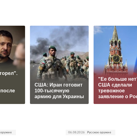
горел".
"Ее больше нет
США: Иран готовит
США сделали
 после
100-тысячную
тревожное
армию для Украины
заявление о Ро
 оружие
06.08.2026
Русское оружие