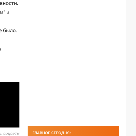
вности.
м" и
е было.
в
ГЛАВНОЕ СЕГОДНЯ:
к:
соцсети