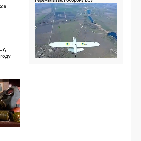
перемалывают оборону ВСУ
ков
СУ,
 году