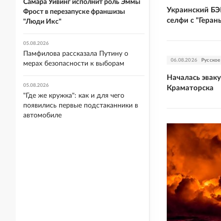
Самара Уивинг исполнит роль Эммы
Украинский БЭ
Фрост в перезапуске франшизы
селфи с "Геран
"Люди Икс"
05.08.2026
Памфилова рассказала Путину о
06.08.2026
Русское
мерах безопасности к выборам
Началась эвак
05.08.2026
Краматорска
"Где же кружка": как и для чего
появились первые подстаканники в
автомобиле