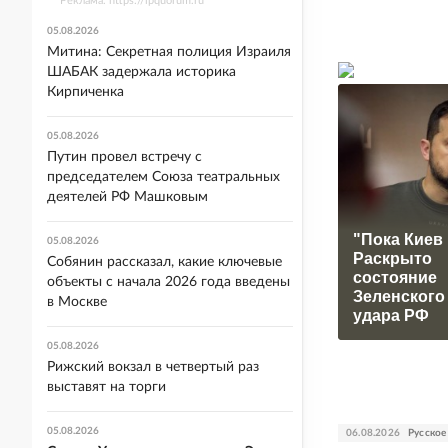
Реклама. https://ipquorum.ru
05.08.2026
Митина: Секретная полиция Израиля
ШАБАК задержала историка
Кирпиченка
05.08.2026
Путин провел встречу с
председателем Союза театральных
деятелей РФ Машковым
"Пока Киев 
05.08.2026
Раскрыто
Собянин рассказал, какие ключевые
состояние
объекты с начала 2026 года введены
Зеленского
в Москве
удара РФ
05.08.2026
Рижский вокзал в четвертый раз
выставят на торги
05.08.2026
06.08.2026
Русское