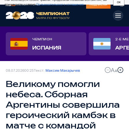
OK
принимаете условия
Пользовательского соглашения
СВЕЖИЙ НОМЕР
ПОДПИСКА
ЧЕМПИОН
2-Е М
ИСПАНИЯ
АРГ
08.07.2026
00:25
Текст:
Максим Макарычев
Великому помогли
небеса. Сборная
Аргентины совершила
героический камбэк в
матче с командой