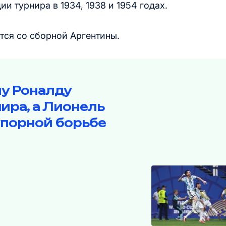
и турнира в 1934, 1938 и 1954 годах.
тся со сборной Аргентины.
у Роналду
ира, а Лионель
упорной борьбе