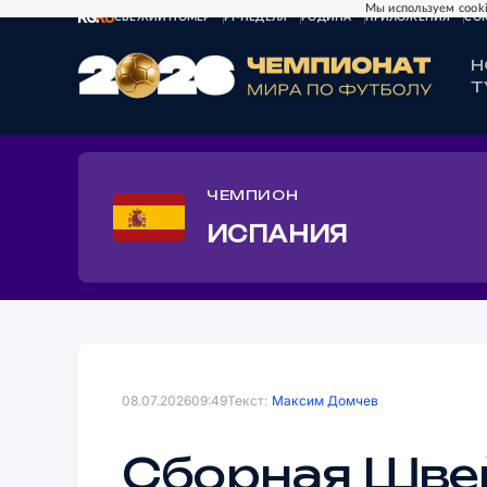
Мы используем cooki
СВЕЖИЙ НОМЕР
РГ-НЕДЕЛЯ
РОДИНА
ПРИЛОЖЕНИЯ
СО
Н
Т
ЧЕМПИОН
ИСПАНИЯ
08.07.2026
09:49
Текст:
Максим Домчев
Сборная Шве