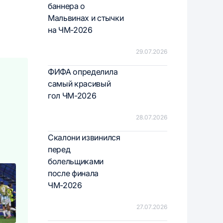
баннера о
Мальвинах и стычки
на ЧМ-2026
29.07.2026
ФИФА определила
самый красивый
гол ЧМ-2026
28.07.2026
Скалони извинился
перед
болельщиками
после финала
ЧМ-2026
27.07.2026