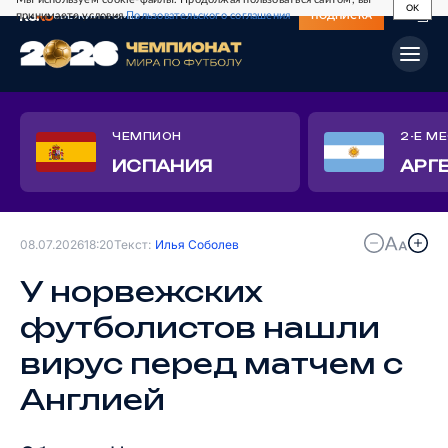
OK
принимаете условия
Пользовательского соглашения
СВЕЖИЙ НОМЕР
ПОДПИСКА
ЧЕМПИОН
2-Е М
ИСПАНИЯ
АРГ
08.07.2026
18:20
Текст:
Илья Соболев
У норвежских
футболистов нашли
вирус перед матчем с
Англией