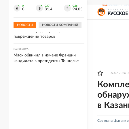
может стать последним жарким
СВЕЖИЙ НОМ
днем лета в Москве
0
0.47
0.86
0
81.4
94.05
06.08.2026
WB начала размещать в личных
НОВОСТИ
НОВОСТИ КОМПАНИЙ
кабинетах продавцов справки о
повреждении товаров
06.08.2026
Маск обвинил в измене Франции
кандидата в президенты Тонделье
09.07.2026 0
Комплек
обнару
в Казан
Светлана Цыганко