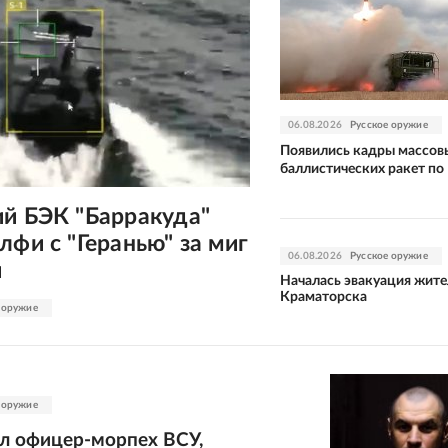
06.08.2026
Русское оружие
Появились кадры массов
баллистических ракет по
ий БЭК "Барракуда"
лфи с "Геранью" за миг
06.08.2026
Русское оружие
и
Началась эвакуация жите
Краматорска
 оружие
 оружие
ал офицер-морпех ВСУ,