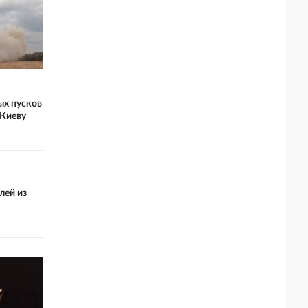
ых пусков
 Киеву
лей из