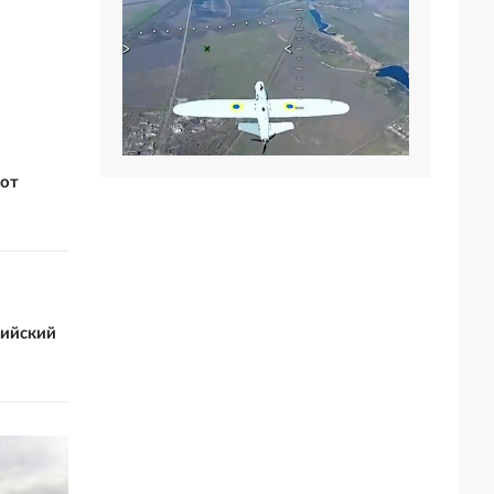
 от
сийский