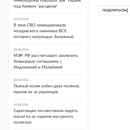
Минобороны показало, как "Герани"
под Киевом "расцвели"
ПОДЕЛИТЬСЯ
06.08.2026
В зоне СВО ликвидировали
молдавского наемника ВСУ,
которого награждал Залужный
06.08.2026
МЭР: РФ рассчитывает заключить
безвизовые соглашения с
Индонезией и Малайзией
06.08.2026
Пьяный поляк избил двух поляков,
приняв их за украинцев
06.08.2026
Саратовцам посоветовали надеть
маски из-за горения мусорного
полигона