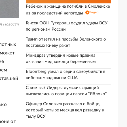
Ребенок и женщина погибли в Смоленске
Видео
из-за последствий непогоды
Генсек ООН Гутерриш осудил удары ВСУ
А Новости
по регионам России
Трамп ответил на просьбы Зеленского о
лотных
поставках Киеву ракет
 может
Минздрав утвердил новые правила
ме
оказания медпомощи беременным
оем
Bloomberg узнал о серии самоубийств в
киберкомандовании США
ботавшей
С кем вы? Лидеры думских фракций
высказались о позиции партии "Яблоко"
Офицер Соловьев рассказал о бойце,
ько
который четыре месяца вел разведку в
тылу ВСУ
зоне от