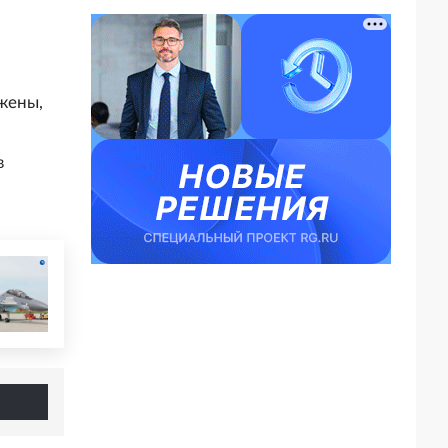
жены,
в