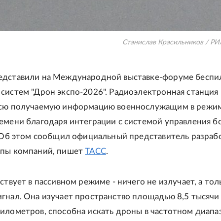
Станислав Красильников / РИ
едставили на Международной выставке-форуме беспи
систем "Дрон экспо-2026". Радиоэлектронная станция
всю получаемую информацию военнослужащим в режи
емени благодаря интеграции с системой управления б
. Об этом сообщил официальный представитель разра
ппы компаний, пишет
ТАСС
.
йствует в пассивном режиме - ничего не излучает, а тол
гнал. Она изучает пространство площадью 8,5 тысячи
илометров, способна искать дроны в частотном диапа