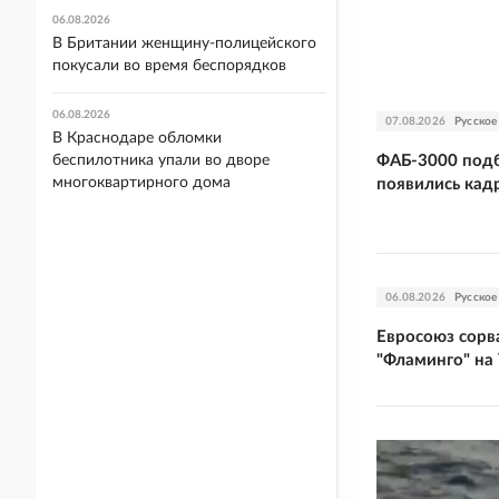
06.08.2026
В Британии женщину-полицейского
покусали во время беспорядков
06.08.2026
07.08.2026
Русское
В Краснодаре обломки
ФАБ-3000 подб
беспилотника упали во дворе
многоквартирного дома
появились кад
06.08.2026
Русское
Евросоюз сорв
"Фламинго" на