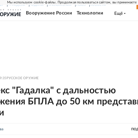
Мы используем cookie-файлы. Продолжая пользоваться сайтом, вы принимаете
ЕР
РГ-НЕДЕЛЯ
РОДИНА
ПРИЛОЖЕНИЯ
СОЮЗ
НОВОСТИ
Вооружение России
Технологии
Ещё
9:35
РУССКОЕ ОРУЖИЕ
с "Гадалка" с дальностью
жения БПЛА до 50 км представ
и
ва
ПО