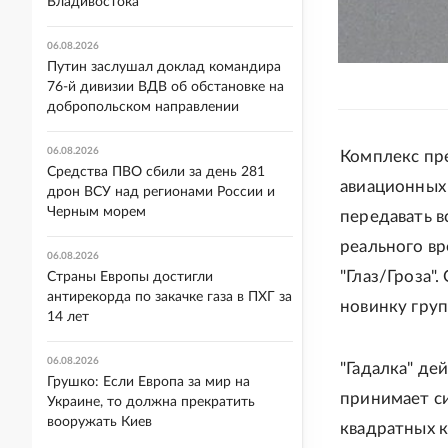
Владивостока
06.08.2026
Путин заслушал доклад командира
76-й дивизии ВДВ об обстановке на
добропольском направлении
06.08.2026
Комплекс пр
Средства ПВО сбили за день 281
авиационных 
дрон ВСУ над регионами России и
Черным морем
передавать 
реального вр
06.08.2026
"Глаз/Гроза"
Страны Европы достигли
антирекорда по закачке газа в ПХГ за
новинку гру
14 лет
06.08.2026
"Гадалка" де
Грушко: Если Европа за мир на
принимает си
Украине, то должна прекратить
вооружать Киев
квадратных к