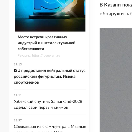
В Казани пок
обнаружить б
Место встречи креативных
индустрий и интеллектуальной
собственности
Реклама. https://ipquorum.ru
19:13
ISU предоставил нейтральный статус
российским фигуристам. Имена
спортсменов
19:11
Узбекский спутник Samarkand-2028
сделал свой первый снимок
18:57
Сбежавшая из скам-центра в Мьянме