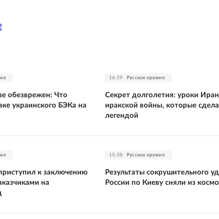
2
жие
16:59
Русское оружие
е обезврежен: Что
Секрет долголетия: уроки Иран
аке украинского БЭКа на
иракской войны, которые сдела
легендой
жие
15:58
Русское оружие
приступил к заключению
Результаты сокрушительного у
аказчиками на
России по Киеву сняли из космо
д