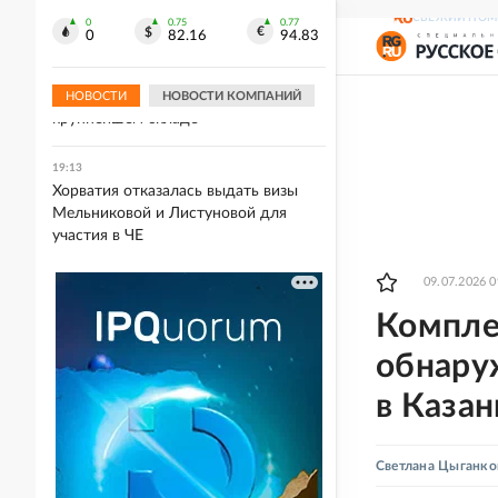
фото
СВЕЖИЙ НОМ
0
0.75
0.77
0
82.16
94.83
19:16
Delta Plus прекратила работу на
Украине после пожара на
НОВОСТИ
НОВОСТИ КОМПАНИЙ
крупнейшем складе
19:13
Хорватия отказалась выдать визы
Мельниковой и Листуновой для
участия в ЧЕ
09.07.2026 0
Комплек
обнару
в Казан
Светлана Цыганко