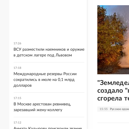
17:26
ВСУ разместили наемников и оружие
в детском лагере под Львовом
17:18
Международные резервы России
сократились в июле на 0,1 млрд
"Земледе
долларов
создало "
сгорела 
17:15
В Москве арестован ревнивец,
15:55
Русское ору
зарезавший жену-коллегу
17:12
Ахмату Кадырову присвоили звание