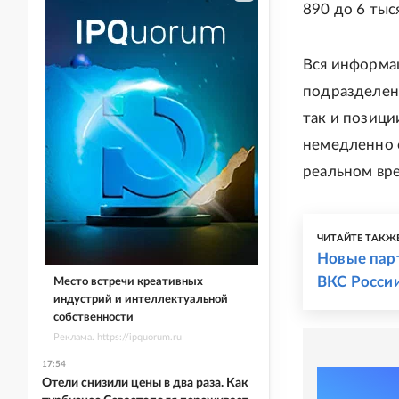
890 до 6 тыс
Вся информа
подразделени
так и позици
немедленно 
реальном вр
ЧИТАЙТЕ ТАКЖ
Новые пар
ВКС Росси
Место встречи креативных
индустрий и интеллектуальной
собственности
Реклама. https://ipquorum.ru
17:54
Отели снизили цены в два раза. Как