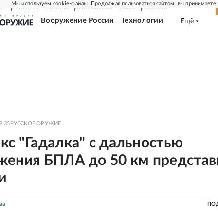
Мы используем cookie-файлы. Продолжая пользоваться сайтом, вы принимаете
ЕР
РГ-НЕДЕЛЯ
РОДИНА
ПРИЛОЖЕНИЯ
СОЮЗ
НОВОСТИ
Вооружение России
Технологии
Ещё
9:35
РУССКОЕ ОРУЖИЕ
с "Гадалка" с дальностью
жения БПЛА до 50 км представ
и
ва
ПО