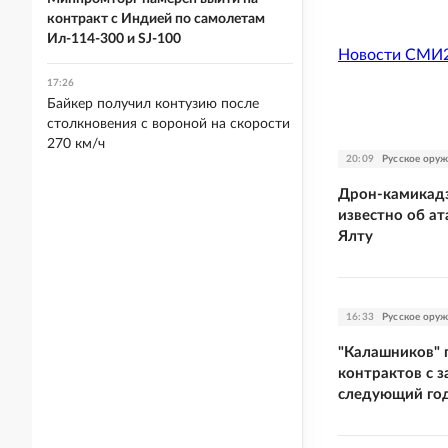
контракт с Индией по самолетам
Ил-114-300 и SJ-100
Новости СМИ
17:26
Байкер получил контузию после
столкновения с вороной на скорости
270 км/ч
20:09
Русское ору
Дрон-камикадз
известно об ат
Ялту
16:33
Русское ору
"Калашников" 
контрактов с з
следующий го