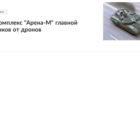
жие
омплекс "Арена-М" главной
нков от дронов