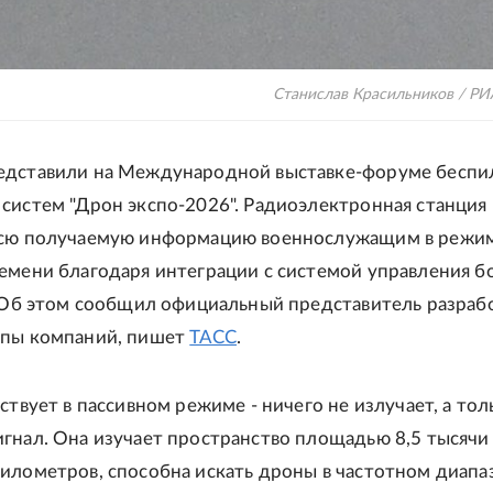
Станислав Красильников / РИ
едставили на Международной выставке-форуме беспи
систем "Дрон экспо-2026". Радиоэлектронная станция
всю получаемую информацию военнослужащим в режи
емени благодаря интеграции с системой управления б
. Об этом сообщил официальный представитель разра
ппы компаний, пишет
ТАСС
.
йствует в пассивном режиме - ничего не излучает, а тол
гнал. Она изучает пространство площадью 8,5 тысячи
илометров, способна искать дроны в частотном диапа