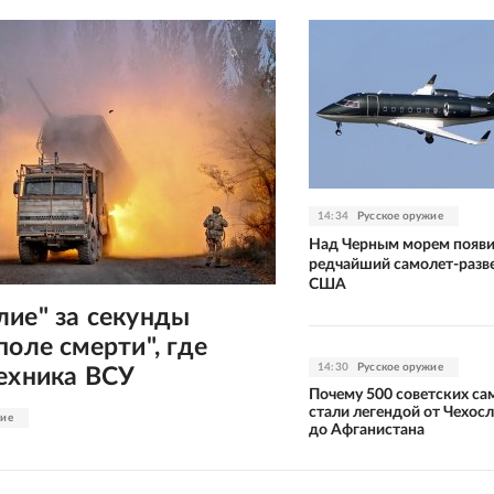
14:34
Русское оружие
Над Черным морем появ
редчайший самолет-разв
США
лие" за секунды
поле смерти", где
14:30
Русское оружие
техника ВСУ
Почему 500 советских с
стали легендой от Чехос
жие
до Афганистана