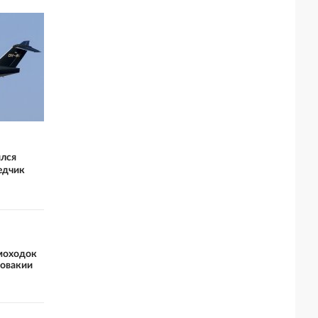
ился
едчик
амоходок
ловакии