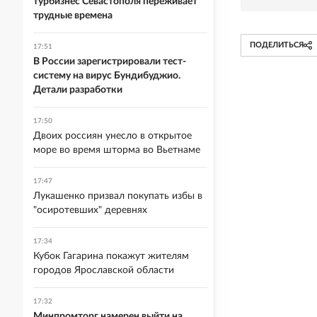
турбизнес Севастополя переживает
трудные времена
ПОДЕЛИТЬСЯ
17:51
В России зарегистрировали тест-
систему на вирус Бундибуджио.
Детали разработки
17:50
Двоих россиян унесло в открытое
море во время шторма во Вьетнаме
17:47
Лукашенко призвал покупать избы в
"осиротевших" деревнях
17:34
Кубок Гагарина покажут жителям
городов Ярославской области
17:32
Минпромторг намерен выйти на