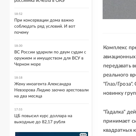
россиянка исчезла в ОАЭ
18:52
При консервации дома важно
соблюдать ряд условий. И вот
почему
18:30
Комплекс пр
ВС России ударили по двум судам с
авиационных 
оружием и имуществом для ВСУ в
Черном море
передавать 
реального вр
18:18
"Глаз/Гроза"
Жену иноагента Александра
Невзорова Лидию заочно арестовали
новинку гру
на два месяца
17:55
"Гадалка" де
ЦБ повысил курс доллара на
принимает си
выходные до 82,17 рубля
квадратных к