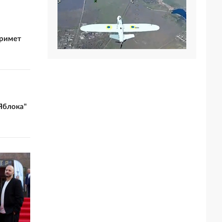
примет
Яблока"