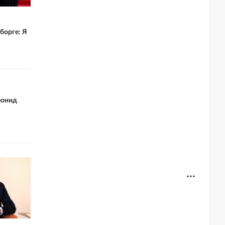
борге: Я
еонид