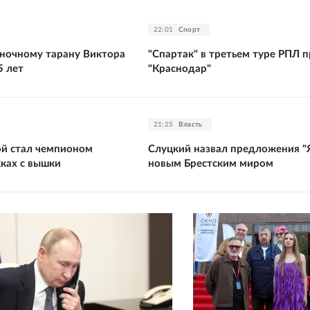
22:01
Спорт
ночному тарану Виктора
"Спартак" в третьем туре РПЛ 
5 лет
"Краснодар"
21:25
Власть
ой стал чемпионом
Слуцкий назвал предложения "
ках с вышки
новым Брестским миром