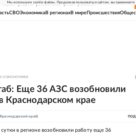
Мы используем cookie-файлы. Продолжая пользоваться сайтом, вы принимаете
Г-НЕДЕЛЯ
РОДИНА
ПРИЛОЖЕНИЯ
СОЮЗ
НОВОСТИ
асть
СВО
Экономика
В регионах
В мире
Происшествия
Общес
4:14
ЭКОНОМИКА
аб: Еще 36 АЗС возобновили
в Краснодарском крае
Краснодарский край)
ПОД
 сутки в регионе возобновили работу еще 36