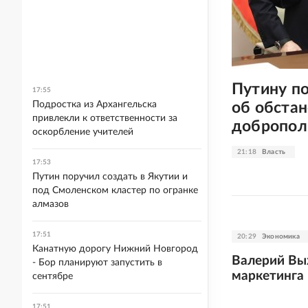
Путину п
17:55
об обстан
Подростка из Архангельска
привлекли к ответственности за
добропол
оскорбление учителей
21:18
Власть
17:53
Путин поручил создать в Якутии и
под Смоленском кластер по огранке
алмазов
17:51
20:29
Экономика
Канатную дорогу Нижний Новгород
Валерий Вы
- Бор планируют запустить в
маркетинга
сентябре
17:51