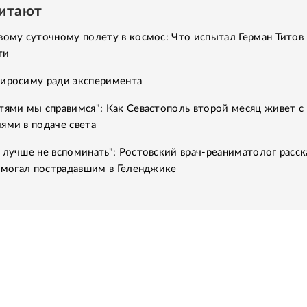
читают
вому суточному полету в космос: Что испытал Герман Титов 
ти
Хиросиму ради эксперимента
тями мы справимся": Как Севастополь второй месяц живет с
ями в подаче света
 лучше не вспоминать": Ростовский врач-реаниматолог расск
помогал пострадавшим в Геленджике