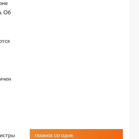
оне
а. Об
ются
личен
нистры
ГЛАВНОЕ СЕГОДНЯ: