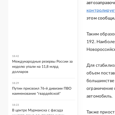
автозаправоч
контролируе
этом сообщил
Таким образо
192. Наиболе
Новороссийск
18:42
Международные резервы России за
Для стабилиз
неделю упали на 11,8 млрд
долларов
объем постав
большинстве 
18:29
ограничение 
Путин присвоил 76-й дивизии ПВО
наименование "гвардейской"
автомобиль.
18:23
В центре Мурманска с фасада
Также приост