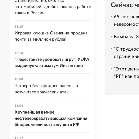
Стало известно, сколько
Сейчас 
автомобилей задействовано в работе
такси в России
65 лет пер
невесомос
18:15
Игровая клюшка Овечкина продана
Бомба на 
почти за миллион рублей
"С труднос
18:13
ограничени
"Перестаньте уродовать игру": УЕФА
выдвинул ультиматум Инфантино
"Этот день
"РГ", как 
18:08
Четверо белгородцев ранены в
результате вражеских атак
18:04
Крупнейшая в мире
нефтеперерабатывающая компания
Sinopec увеличила закупки в РФ
17:57