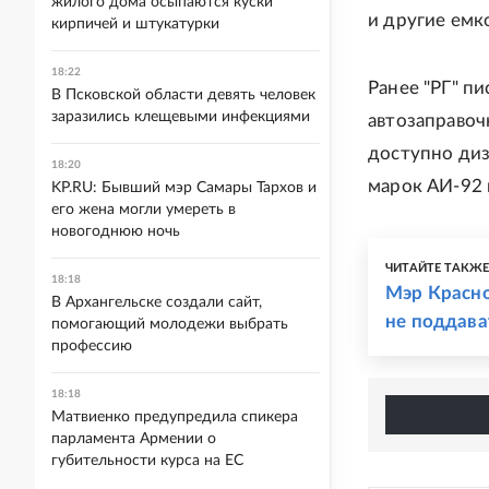
жилого дома осыпаются куски
и другие емк
кирпичей и штукатурки
18:22
Ранее "РГ" п
В Псковской области девять человек
заразились клещевыми инфекциями
автозаправоч
доступно диз
18:20
марок АИ-92 
KP.RU: Бывший мэр Самары Тархов и
его жена могли умереть в
новогоднюю ночь
ЧИТАЙТЕ ТАКЖ
18:18
Мэр Красно
В Архангельске создали сайт,
не поддава
помогающий молодежи выбрать
профессию
18:18
Матвиенко предупредила спикера
парламента Армении о
губительности курса на ЕС