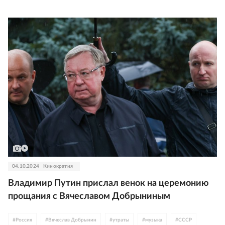
#
Аркадий Укупник
#
Александр Маршал
#
СССР
#
эстрада
#
поп
04.10.2024
Кинократия
Владимир Путин прислал венок на церемонию
прощания с Вячеславом Добрыниным
#
Россия
#
Вячеслав Добрынин
#
утраты
#
музыка
#
СССР