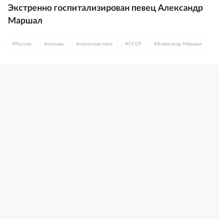
Экстренно госпитализирован певец Александр
Маршал
#
Россия
#
музыка
#
происшествия
#
СССР
#
Александр Маршал