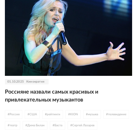
01.10.2025
Кинократия
Россияне назвали самых красивых и
привлекательных музыкантов
#
Россия
#
США
#
рейтинги
#
KION
#
музыка
#
телевидение
#
театр
#
Дима Билан
#
Баста
#
Сергей Лазарев
#
Ольга Серябкина
#
Клава Кока
#
Полина Гагарина
#
Егор Крид