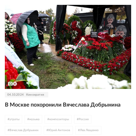
#
Стас Пьеха
#
Леонид Агутин
#
Александр Маршал
#
Трофим
#
Люся Чеботина
#
Алсу
#
певица Пелагея
#
Наталья Ветлицкая
#
Эминем
#
Джастин Тимберлейк
#
Энрике Иглесиас
#
Рики Мартин
#
Стинг
#
Джаред Лето
#
Дженнифер Лопес
#
Рианна
#
Шакира
#
Ариана Гранде
#
Дуа Липа
#
Тейлор Свифт
#
Кэти Перри
#
Мадонна
#
эротика
#
поп
#
эстрада
#
шансон
#
рок
#
рэп
04.10.2024
Кинократия
В Москве похоронили Вячеслава Добрынина
#
утраты
#
музыка
#
композиторы
#
Россия
#
Вячеслав Добрынин
#
Юрий Антонов
#
Лев Лещенко