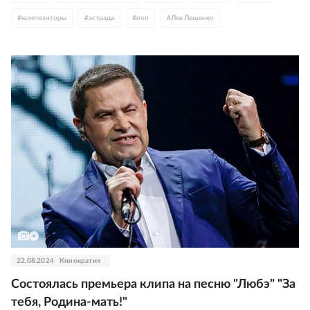
#
композиторы
#
эстрада
#
поп
#
Лев Лещенко
#
Аркадий Укупник
#
Александр Маршал
#
Андрей Малахов
#
Владимир Винокур
#
Николай Расторгуев
#
Юрий Антонов
#
Валентин Юдашкин
#
Владимир Путин
22.08.2024
Кинократия
Состоялась премьера клипа на песню "Любэ" "За
тебя, Родина-мать!"