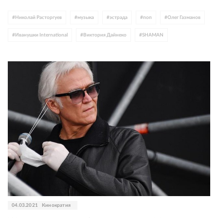
#
Николай Расторгуев
#
музыка
#
эстрада
#
поп
#
Олег Газманов
#
Иванушки International
#
Виктория Дайнеко
#
SHAMAN
#
Александр Маршал
#
Александр Ф. Скляр
#
клип
#
Россия
04.03.2021
Кинократия