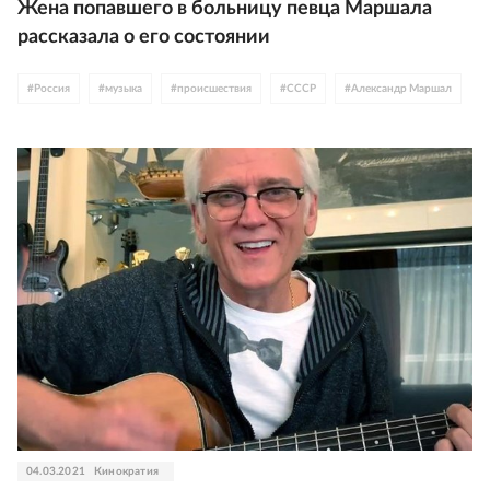
Жена попавшего в больницу певца Маршала
рассказала о его состоянии
#
Россия
#
музыка
#
происшествия
#
СССР
#
Александр Маршал
04.03.2021
Кинократия