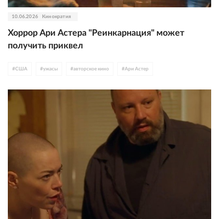
10.06.2026
Кинократия
Хоррор Ари Астера "Реинкарнация" может
получить приквел
#
США
#
ужасы
#
авторское кино
#
Ари Астер