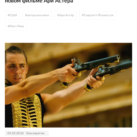
новом фильме Ари Астера
#
США
#
авторское кино
#
Ари Астер
#
Скарлетт Йоханссон
#
Мэтт Ривз
05.05.2026
Кинократия