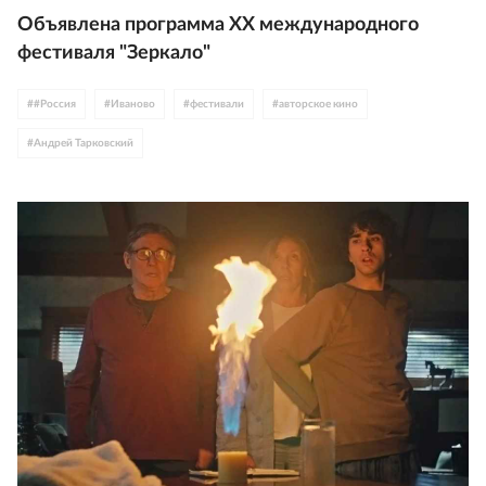
Объявлена программа XX международного
фестиваля "Зеркало"
#
#Россия
#
Иваново
#
фестивали
#
авторское кино
#
Андрей Тарковский