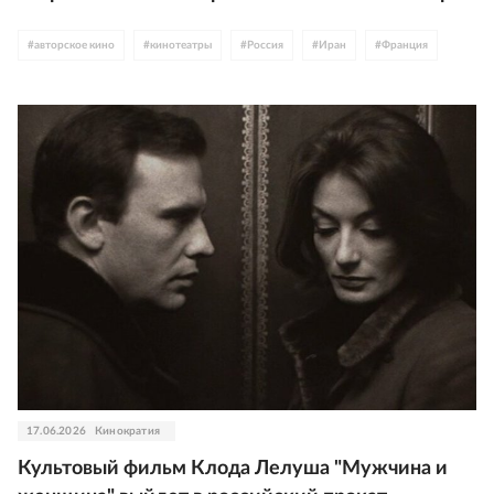
#
авторское кино
#
кинотеатры
#
Россия
#
Иран
#
Франция
17.06.2026
Кинократия
Культовый фильм Клода Лелуша "Мужчина и