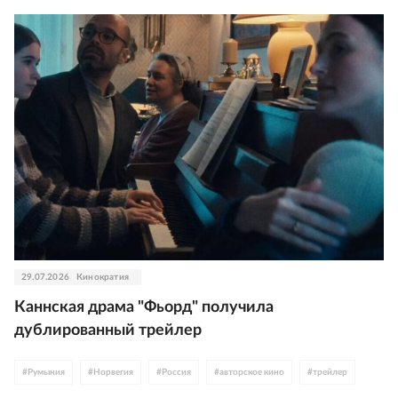
29.07.2026
Кинократия
Каннская драма "Фьорд" получила
дублированный трейлер
#
Румыния
#
Норвегия
#
Россия
#
авторское кино
#
трейлер