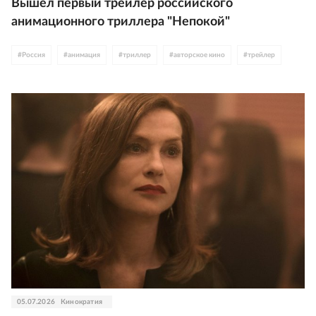
Вышел первый трейлер российского
анимационного триллера "Непокой"
#
Россия
#
анимация
#
триллер
#
авторское кино
#
трейлер
05.07.2026
Кинократия