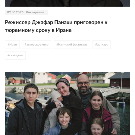
09.06.2026
Кинократия
Режиссер Джафар Панахи приговорен к
тюремному сроку в Иране
#
Иран
#
авторское кино
#
Каннский фестиваль
#
артхаус
#
скандалы