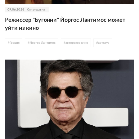
09.06.2026
Кинократия
Режиссер "Бугонии" Йоргос Лантимос может
уйти из кино
#
Греция
#
Йоргос Лантимос
#
авторское кино
#
артхаус