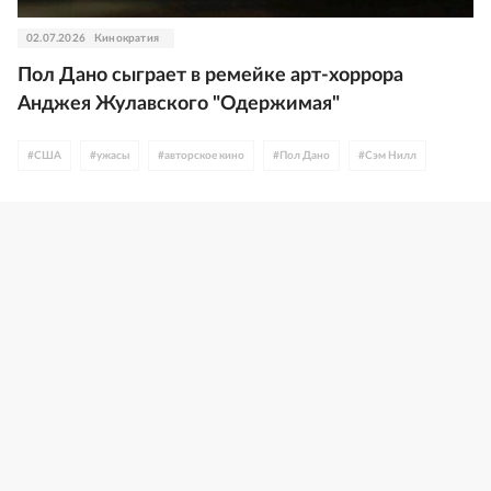
02.07.2026
Кинократия
Пол Дано сыграет в ремейке арт-хоррора
Анджея Жулавского "Одержимая"
#
США
#
ужасы
#
авторское кино
#
Пол Дано
#
Сэм Нилл