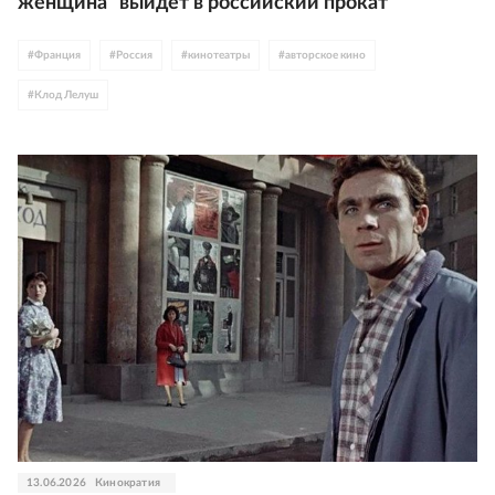
женщина" выйдет в российский прокат
#
Франция
#
Россия
#
кинотеатры
#
авторское кино
#
Клод Лелуш
13.06.2026
Кинократия