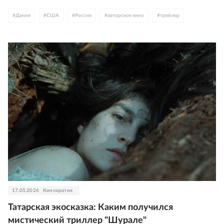
#
Дания
#
США
#
Россия
#
авторское кино
#
трейлер
17.05.2026
Кинократия
Татарская экосказка: Каким получился
мистический триллер "Шурале"