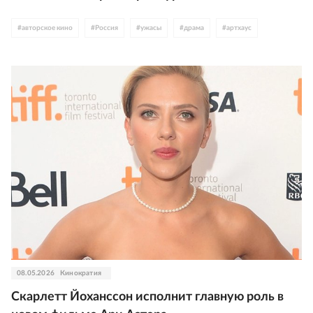
#
авторское кино
#
Россия
#
ужасы
#
драма
#
артхаус
08.05.2026
Кинократия
Скарлетт Йоханссон исполнит главную роль в