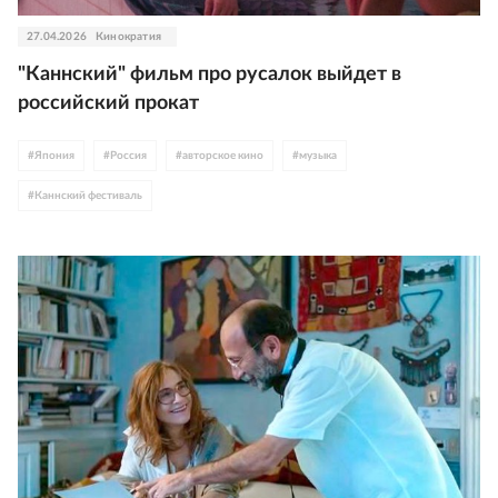
27.04.2026
Кинократия
"Каннский" фильм про русалок выйдет в
российский прокат
#
Япония
#
Россия
#
авторское кино
#
музыка
#
Каннский фестиваль