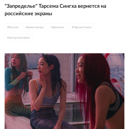
"Запределье" Тарсема Сингха вернется на
российские экраны
#
Россия
#
кинотеатры
#
фэнтези
#
Тарсем Сингх
#
авторское кино