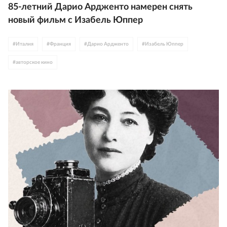
85-летний Дарио Ардженто намерен снять
новый фильм с Изабель Юппер
#
Италия
#
Франция
#
Дарио Ардженто
#
Изабель Юппер
#
авторское кино