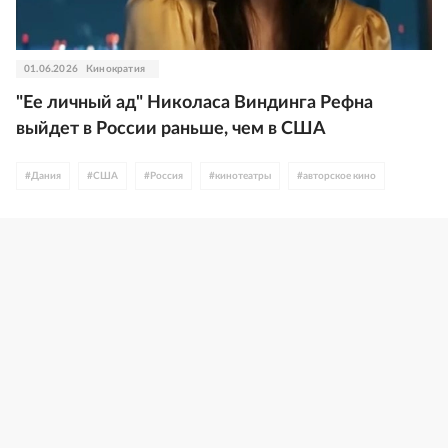
01.06.2026
Кинократия
"Ее личный ад" Николаса Виндинга Рефна
выйдет в России раньше, чем в США
#
Дания
#
США
#
Россия
#
кинотеатры
#
авторское кино