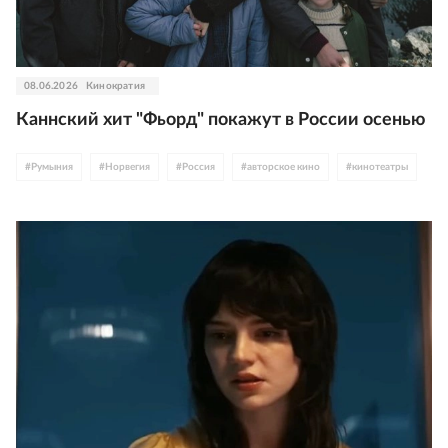
08.06.2026
Кинократия
Каннский хит "Фьорд" покажут в России осенью
#
Румыния
#
Норвегия
#
Россия
#
авторское кино
#
кинотеатры