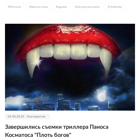
#
Япония
#
фантастика
#
драма
#
авторское кино
#
трейлер
24.06.2026
Кинократия
Завершились съемки триллера Паноса
Косматоса "Плоть богов"