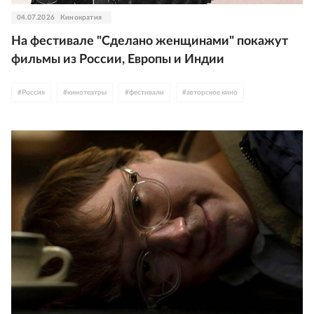
04.07.2026
Кинократия
На фестивале "Сделано женщинами" покажут
фильмы из России, Европы и Индии
#
Россия
#
кинотеатры
#
фестивали
#
авторское кино