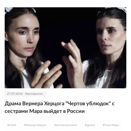
27.07.2026
Кинократия
Драма Вернера Херцога "Чертов ублюдок" с
сестрами Мара выйдет в России
#
США
#
Вернер Херцог
#
авторское кино
#
драма
#
Руни Мара