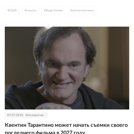
#
США
#
утраты
#
Вуди Аллен
#
авторское кино
07.07.2026
Кинократия
Квентин Тарантино может начать съемки своего
последнего фильма в 2027 году