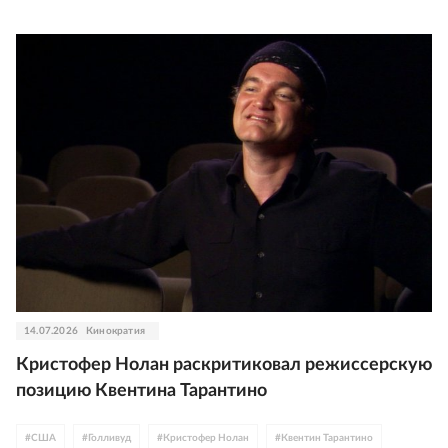
14.07.2026
Кинократия
Кристофер Нолан раскритиковал режиссерскую
позицию Квентина Тарантино
#
США
#
Голливуд
#
Кристофер Нолан
#
Квентин Тарантино