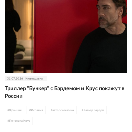
31.07.2026
Кинократия
Триллер "Бункер" с Бардемом и Крус покажут в
России
#
Франция
#
Испания
#
авторское кино
#
Хавьер Бардем
#
Пенелопа Крус