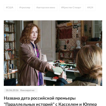
#
США
#
триллер
#
авторское кино
#
Кристен Стюарт
#
A24
18.06.2026
Кинократия
Названа дата российской премьеры
"Параллельных историй" с Касселем и Юппер