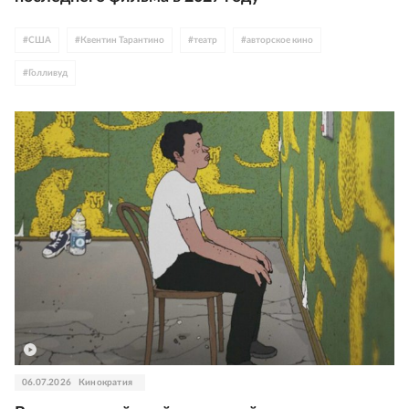
#
США
#
Квентин Тарантино
#
театр
#
авторское кино
#
Голливуд
06.07.2026
Кинократия