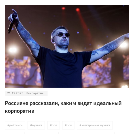
21.12.2025
Кинократия
Россияне рассказали, каким видят идеальный
корпоратив
#
рейтинги
#
музыка
#
поп
#
рок
#
электронная музыка