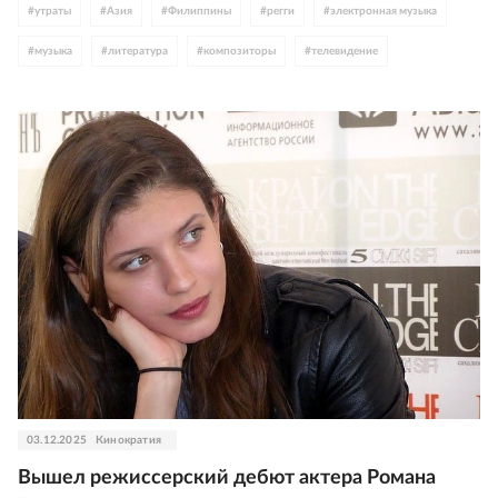
#
утраты
#
Азия
#
Филиппины
#
регги
#
электронная музыка
#
музыка
#
литература
#
композиторы
#
телевидение
03.12.2025
Кинократия
Вышел режиссерский дебют актера Романа