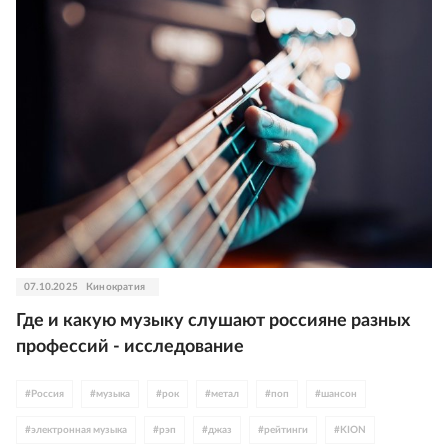
07.10.2025
Кинократия
Где и какую музыку слушают россияне разных
профессий - исследование
#
Россия
#
музыка
#
рок
#
метал
#
поп
#
шансон
#
электронная музыка
#
рэп
#
джаз
#
рейтинги
#
KION