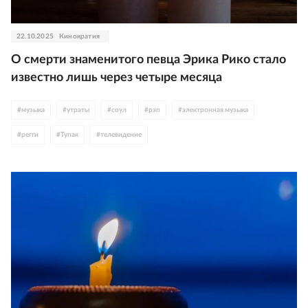
22.10.2025
Кинократия
О смерти знаменитого певца Эрика Рико стало
известно лишь через четыре месяца
#
музыка
#
утраты
#
соул
#
рэп
#
электронная музыка
#
регги
#
Тупак
#
телевидение