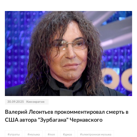
30.09.2025
Кинократия
Валерий Леонтьев прокомментировал смерть в
США автора "Зурбагана" Чернавского
#
утраты
#
музыка
#
поп
#
джаз
#
электронная музыка