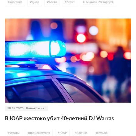
#
классика
#
джаз
#
Баста
#
Zivert
#
Николай Расторгуев
#
Леонид Агутин
#
Полина Гагарина
#
Дима Билан
#
Анна Асти
#
Руки вверх!
#
Андрей Губин
#
Надежда Кадышева
#
Россия
#
KION
18.12.2025
Кинократия
В ЮАР жестоко убит 40-летний DJ Warras
#
утраты
#
происшествия
#
ЮАР
#
Африка
#
музыка