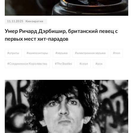
11.11.2025
Кинократия
Умер Ричард Дэрбишир, британский певец с
первых мест хит-парадов
#
утраты
#
композиторы
#
музыка
#
электронная музыка
#
поп
#
Соединенное Королевство
#
The Beatles
#
соул
#
рок