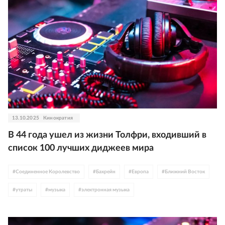
13.10.2025
Кинократия
В 44 года ушел из жизни Толфри, входивший в
список 100 лучших диджеев мира
#
Соединенное Королевство
#
Бахрейн
#
Европа
#
Ближний Восток
#
утраты
#
музыка
#
электронная музыка