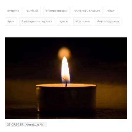
#
утраты
#
музыка
#
композиторы
#
Сергей Соловьев
#
поп
#
рок
#
электронная музыка
#
джаз
#
сериалы
#
мультсериалы
#
анимация
#
детское кино
#
Боярские
#
Алла Пугачева
#
Валерий Леонтьев
#
Алексей Глызин
#
Пресняковы
#
СССР
#
Россия
#
Германия
#
США
25.09.2025
Кинократия