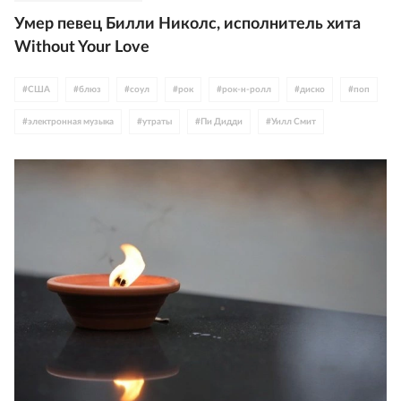
Умер певец Билли Николс, исполнитель хита
Without Your Love
#
США
#
блюз
#
соул
#
рок
#
рок-н-ролл
#
диско
#
поп
#
электронная музыка
#
утраты
#
Пи Дидди
#
Уилл Смит
#
композиторы