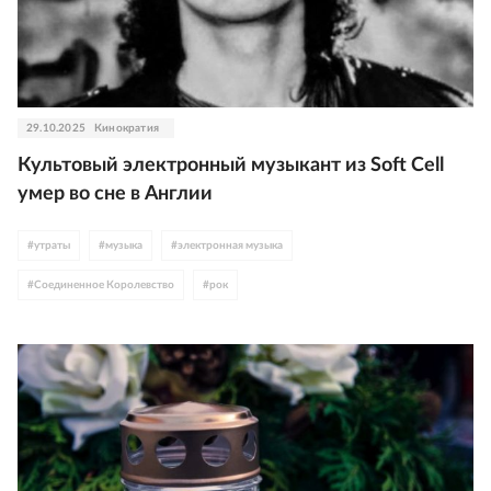
29.10.2025
Кинократия
Культовый электронный музыкант из Soft Cell
умер во сне в Англии
#
утраты
#
музыка
#
электронная музыка
#
Соединенное Королевство
#
рок