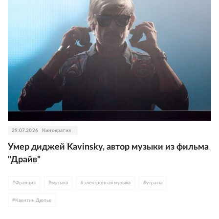
29.07.2026
Кинократия
Умер диджей Kavinsky, автор музыки из фильма
"Драйв"
#
Франция
#
музыка
#
электронная музыка
#
утраты
#
Квентин Дюпье