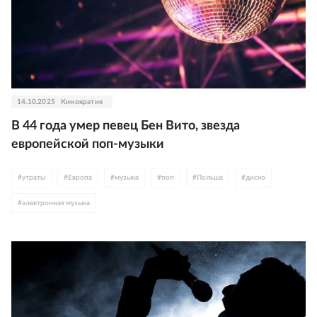
14.10.2025
Кинократия
В 44 года умер певец Бен Вито, звезда
европейской поп-музыки
#
утраты
#
Европа
#
музыка
#
поп
#
Польша
#
диско
#
электронная музыка