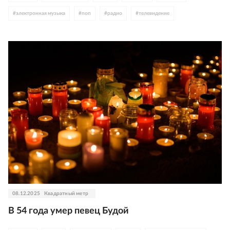
#
электронная музыка
#
поп
#
радио
#
телевидение
08.12.2025
Квадратный метр
В 54 года умер певец Будой