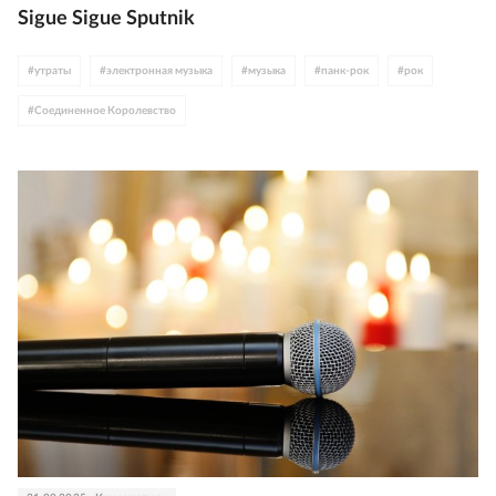
Sigue Sigue Sputnik
#
утраты
#
электронная музыка
#
музыка
#
панк-рок
#
рок
#
Соединенное Королевство