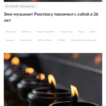
02.12.2025
Кинократия
Эмо-музыкант Poorstacy покончил с собой в 26
лет
#
музыка
#
утраты
#
происшествия
#
странное
#
рок
#
рэп
#
метал
#
панк-рок
#
Киану Ривз
#
США
#
электронная музыка