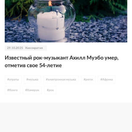
29.10.2025
Кинократия
Известный рок-музыкант Ахилл Муэбо умер,
отметив свое 54-летие
#
утраты
#
музыка
#
электронная музыка
#
регги
#
Африка
#
Конго
#
Камерун
#
рок