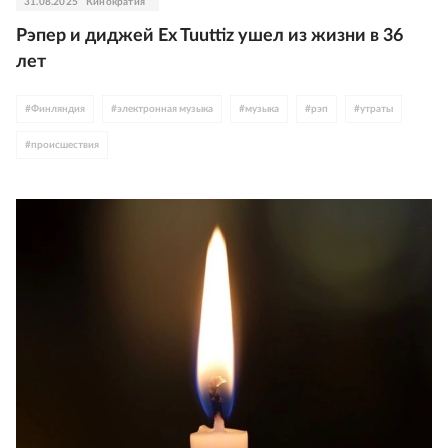
31.08.2025
Кинократия
Рэпер и диджей Ex Tuuttiz ушел из жизни в 36
лет
#
Финляндия
#
электронная музыка
#
музыка
#
рэп
#
утраты
#
происшествия