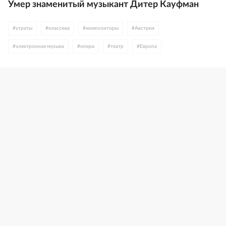
Умер знаменитый музыкант Дитер Кауфман
#
утраты
#
классика
#
композиторы
#
Австрия
#
электронная музыка
#
опера
#
театр
#
Европа