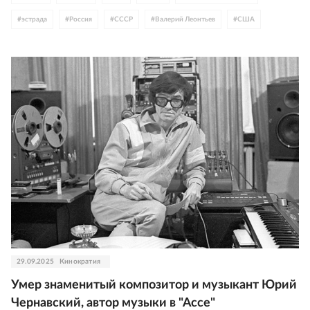
#
эстрада
#
Россия
#
СССР
#
Валерий Леонтьев
#
США
29.09.2025
Кинократия
Умер знаменитый композитор и музыкант Юрий
Чернавский, автор музыки в "Ассе"