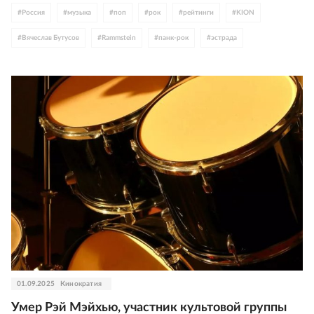
#
Россия
#
музыка
#
поп
#
рок
#
рейтинги
#
KION
#
Вячеслав Бутусов
#
Rammstein
#
панк-рок
#
эстрада
#
электронная музыка
#
Тося Чайкина
01.09.2025
Кинократия
Умер Рэй Мэйхью, участник культовой группы