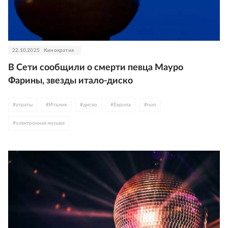
22.10.2025
Кинократия
В Сети сообщили о смерти певца Мауро
Фарины, звезды итало-диско
#
утраты
#
Италия
#
диско
#
Европа
#
поп
#
электронная музыка