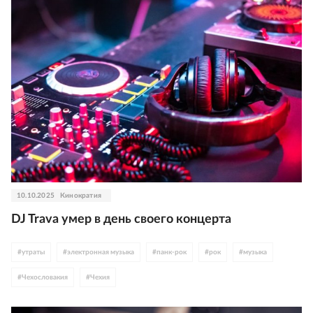
10.10.2025
Кинократия
DJ Trava умер в день своего концерта
#
утраты
#
электронная музыка
#
панк-рок
#
рок
#
музыка
#
Чехословакия
#
Чехия