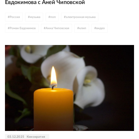
Евдокимова с Аней Чиповской
#
Россия
#
музыка
#
поп
#
электронная музыка
#
Роман Евдокимов
#
Анна Чиповская
#
клип
#
видео
03.12.2025
Кинократия