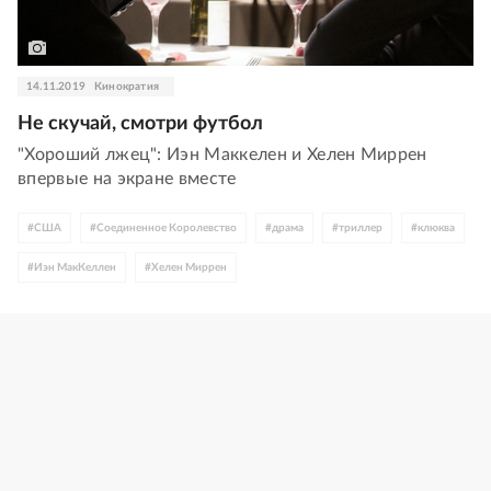
14.11.2019
Кинократия
Не скучай, смотри футбол
"Хороший лжец": Иэн Маккелен и Хелен Миррен
впервые на экране вместе
#
США
#
Соединенное Королевство
#
драма
#
триллер
#
клюква
#
Иэн МакКеллен
#
Хелен Миррен