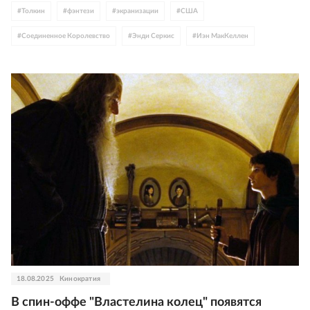
#
Толкин
#
фэнтези
#
экранизации
#
США
#
Соединенное Королевство
#
Энди Серкис
#
Иэн МакКеллен
#
Элайджа Вуд
18.08.2025
Кинократия
В спин-оффе "Властелина колец" появятся