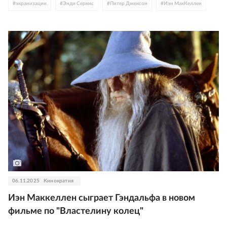
#
экранизации
#
Энди Серкис
#
Питер Джексон
#
Иэн МакКеллен
#
Соединенное Королевство
#
Новая Зеландия
06.11.2025
Кинократия
Иэн Маккеллен сыграет Гэндальфа в новом
фильме по "Властелину колец"