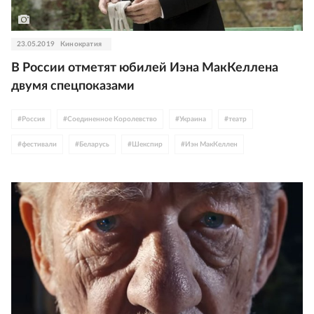
23.05.2019
Кинократия
В России отметят юбилей Иэна МакКеллена
двумя спецпоказами
#
Россия
#
Соединенное Королевство
#
Украина
#
театр
#
фестивали
#
Беларусь
#
Шекспир
#
Иэн МакКеллен