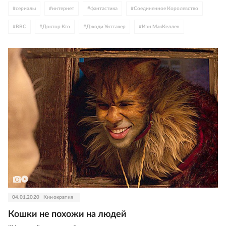
#
сериалы
#
интернет
#
фантастика
#
Соединенное Королевство
#
BBC
#
Доктор Кто
#
Джоди Уиттакер
#
Иэн МакКеллен
#
Джуди Денч
04.01.2020
Кинократия
Кошки не похожи на людей