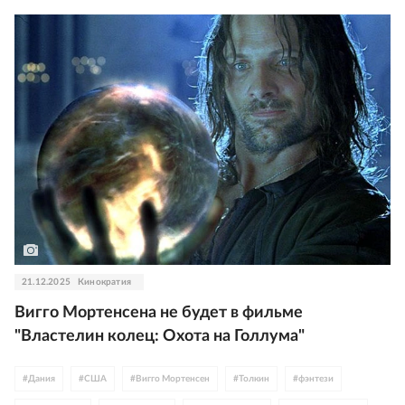
21.12.2025
Кинократия
Вигго Мортенсена не будет в фильме
"Властелин колец: Охота на Голлума"
#
Дания
#
США
#
Вигго Мортенсен
#
Толкин
#
фэнтези