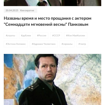
20.04.2025
Кинократия
Названы время и место прощания с актером
"Семнадцати мгновений весны" Панковым
#
утраты
#
дубляж
#
Россия
#
СССР
#
Иэн МакКеллен
#
Энтони Хопкинс
#
Адриано Челентано
#
сериалы
#
театр
#
Союз кинематографистов
#
Агата Кристи
#
детектив
#
экранизации