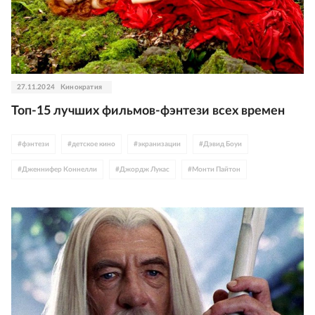
27.11.2024
Кинократия
Топ-15 лучших фильмов-фэнтези всех времен
#
фэнтези
#
детское кино
#
экранизации
#
Дэвид Боуи
#
Дженнифер Коннелли
#
Джордж Лукас
#
Монти Пайтон
#
Сальма Хайек
#
Венсан Кассель
#
Тоби Джонс
#
США
#
Соединенное Королевство
#
сказка
#
ужасы
#
артхаус
#
приключения
#
семейное кино
#
фантастика
#
мюзикл
#
Италия
#
Маттео Гарроне
#
Франция
#
Дэвид Кроненберг
#
Каннский фестиваль
#
мистика
#
Рон Ховард
#
Вэл Килмер