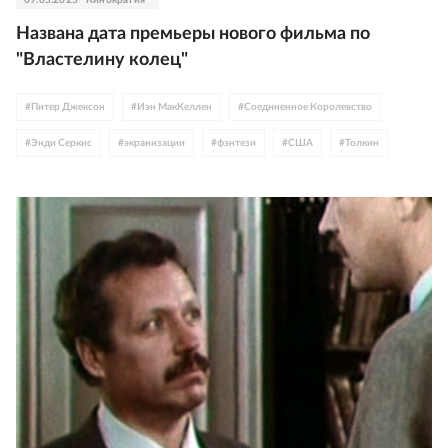
Названа дата премьеры нового фильма по
"Властелину колец"
#
Питер Джексон
#
Иэн МакКеллен
#
Соединенное Королевство
#
Энди Серкис
#
экранизации
#
фэнтези
#
США
#
Толкин