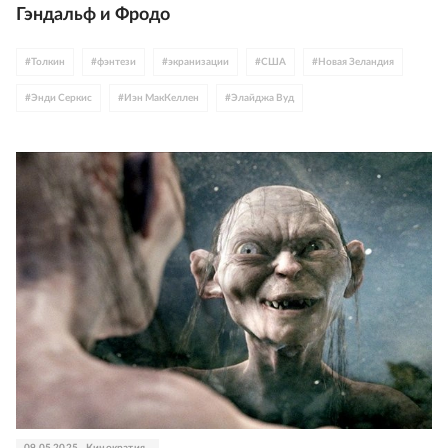
Гэндальф и Фродо
#
Толкин
#
фэнтези
#
экранизации
#
США
#
Новая Зеландия
#
Энди Серкис
#
Иэн МакКеллен
#
Элайджа Вуд
#
Соединенное Королевство
#
Питер Джексон
09.05.2025
Кинократия