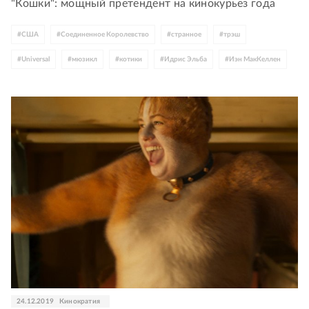
"Кошки": мощный претендент на кинокурьез года
#
США
#
Соединенное Королевство
#
странное
#
трэш
#
Universal
#
мюзикл
#
котики
#
Идрис Эльба
#
Иэн МакКеллен
#
Джуди Денч
#
Тейлор Свифт
#
Том Хупер
24.12.2019
Кинократия