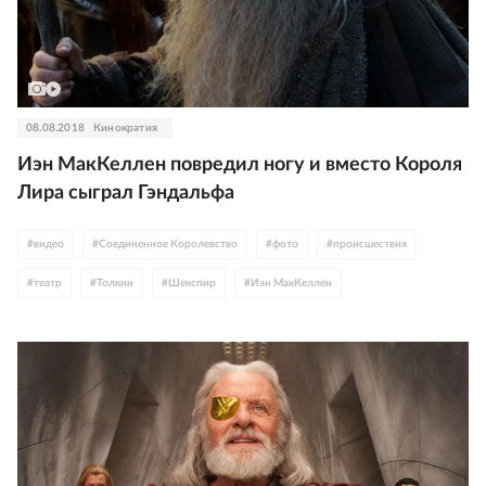
08.08.2018
Кинократия
Иэн МакКеллен повредил ногу и вместо Короля
Лира сыграл Гэндальфа
#
видео
#
Соединенное Королевство
#
фото
#
происшествия
#
театр
#
Толкин
#
Шекспир
#
Иэн МакКеллен