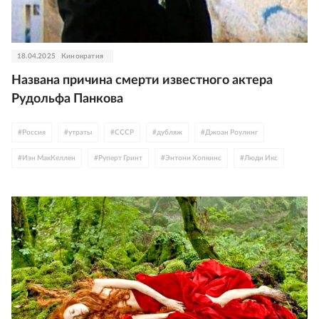
18.04.2025
Кинократия
Названа причина смерти известного актера
Рудольфа Панкова
#
Россия
#
утраты
#
СССР
#
дубляж
#
Джоан Роулинг
#
Иэн МакКеллен
#
Руперт Гринт
#
Энтони Хопкинс
#
Люди Икс
#
Адриано Челентано
#
сериалы
#
шпионские фильмы