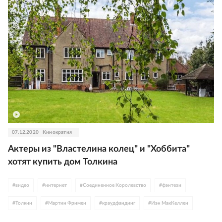
#
Элайджа Вуд
#
Хьюго Уивинг
#
WB Discovery
07.12.2020
Кинократия
Актеры из "Властелина колец" и "Хоббита"
хотят купить дом Толкина
#
видео
#
интернет
#
Соединенное Королевство
#
фэнтези
#
Толкин
#
Мартин Фримен
#
краудфандинг
#
Иэн МакКеллен