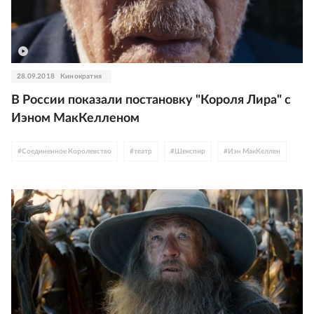
28.09.2018
Кинократия
В России показали постановку "Короля Лира" с
Иэном МакКелленом
#
Соединенное Королевство
#
театр
#
Шекспир
#
Иэн МакКеллен