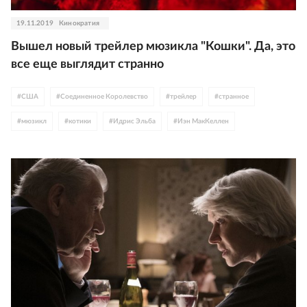
19.11.2019
Кинократия
Вышел новый трейлер мюзикла "Кошки". Да, это
все еще выглядит странно
#
США
#
Соединенное Королевство
#
трейлер
#
странное
#
мюзикл
#
котики
#
Идрис Эльба
#
Иэн МакКеллен
#
Джуди Денч
#
Тейлор Свифт
#
Том Хупер