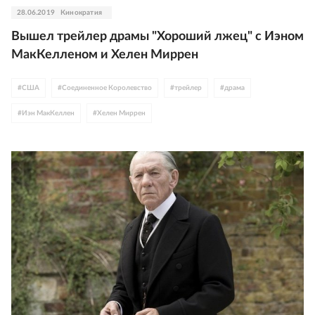
28.06.2019
Кинократия
Вышел трейлер драмы "Хороший лжец" с Иэном
МакКелленом и Хелен Миррен
#
США
#
Соединенное Королевство
#
трейлер
#
драма
#
Иэн МакКеллен
#
Хелен Миррен