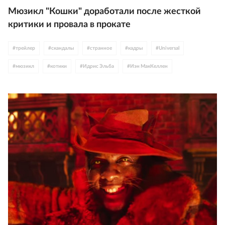
Мюзикл "Кошки" доработали после жесткой
критики и провала в прокате
#
трейлер
#
скандалы
#
странное
#
кадры
#
Universal
#
мюзикл
#
котики
#
Идрис Эльба
#
Иэн МакКеллен
#
Джуди Денч
#
Том Хупер