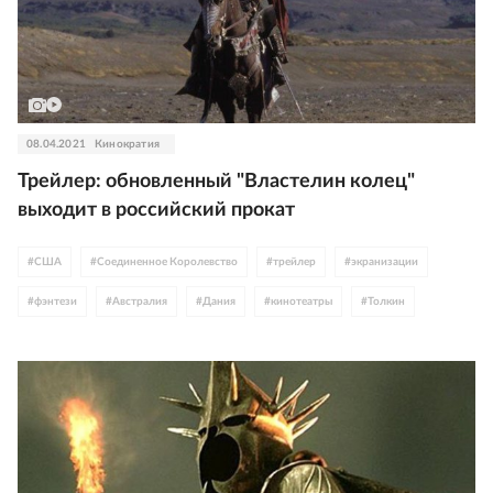
08.04.2021
Кинократия
Трейлер: обновленный "Властелин колец"
выходит в российский прокат
#
США
#
Соединенное Королевство
#
трейлер
#
экранизации
#
фэнтези
#
Австралия
#
Дания
#
кинотеатры
#
Толкин
#
Новая Зеландия
#
Кейт Бланшетт
#
Питер Джексон
#
Иэн МакКеллен
#
Вигго Мортенсен
#
Элайджа Вуд
#
Хьюго Уивинг
#
WB Discovery