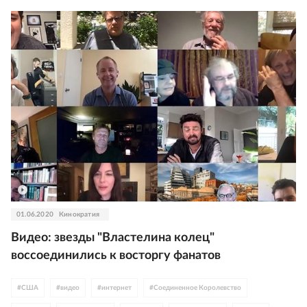
01.06.2020
Кинократия
Видео: звезды "Властелина колец"
воссоединились к восторгу фанатов
#
США
#
видео
#
интернет
#
Соединенное Королевство