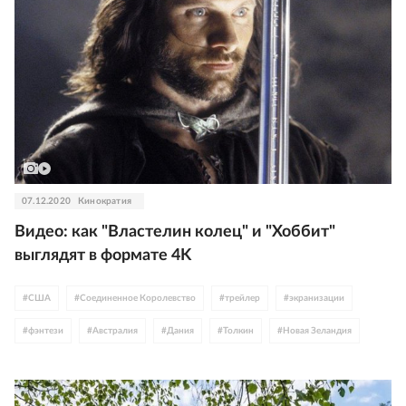
07.12.2020
Кинократия
Видео: как "Властелин колец" и "Хоббит"
выглядят в формате 4K
#
США
#
Соединенное Королевство
#
трейлер
#
экранизации
#
фэнтези
#
Австралия
#
Дания
#
Толкин
#
Новая Зеландия
#
Мартин Фримен
#
Кейт Бланшетт
#
Питер Джексон
#
Иэн МакКеллен
#
Вигго Мортенсен
#
Орландо Блум