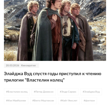
20.03.2026
Кинократия
Элайджа Вуд спустя годы приступил к чтению
трилогии "Властелин колец"
#
Властелин колец
#
Питер Джексон
#
Энди Серкис
#
Элайджа Вуд
#
Иэн МакКеллен
#
Вигго Мортенсен
#
Кейт Уинслет
#
фэнтези
#
Новая Зеландия