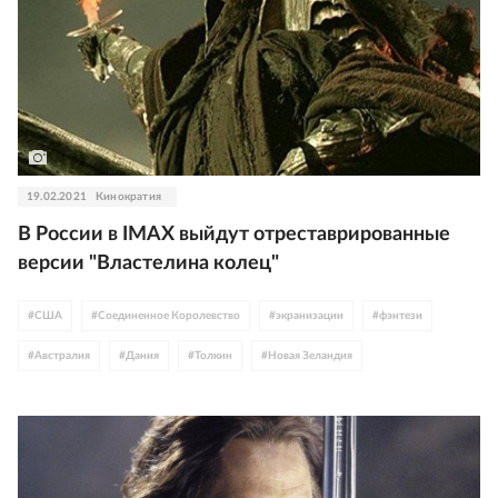
19.02.2021
Кинократия
В России в IMAX выйдут отреставрированные
версии "Властелина колец"
#
США
#
Соединенное Королевство
#
экранизации
#
фэнтези
#
Австралия
#
Дания
#
Толкин
#
Новая Зеландия
#
Мартин Фримен
#
Кейт Бланшетт
#
Питер Джексон
#
Иэн МакКеллен
#
Вигго Мортенсен
#
Орландо Блум
#
Элайджа Вуд
#
Хьюго Уивинг
#
WB Discovery