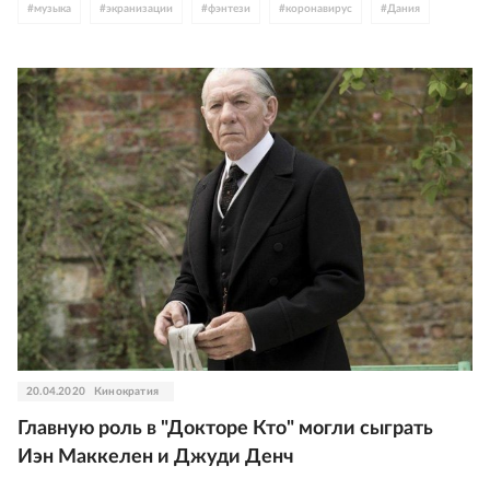
#
музыка
#
экранизации
#
фэнтези
#
коронавирус
#
Дания
#
Шотландия
#
Толкин
#
Новая Зеландия
#
Питер Джексон
#
Энди Серкис
#
Иэн МакКеллен
#
Шон Бин
#
Вигго Мортенсен
#
Орландо Блум
#
Элайджа Вуд
#
Джош Гад
#
Доминик Монаган
20.04.2020
Кинократия
Главную роль в "Докторе Кто" могли сыграть
Иэн Маккелен и Джуди Денч