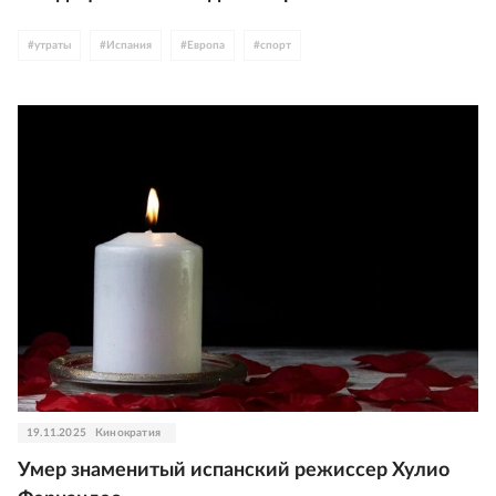
#
утраты
#
Испания
#
Европа
#
спорт
19.11.2025
Кинократия
Умер знаменитый испанский режиссер Хулио