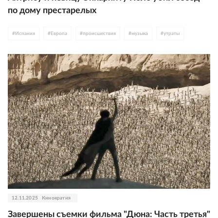
по дому престарелых
#
Испания
#
Европа
#
происшествия
#
музыка
#
утраты
12.11.2025
Кинократия
Завершены съемки фильма "Дюна: Часть третья"