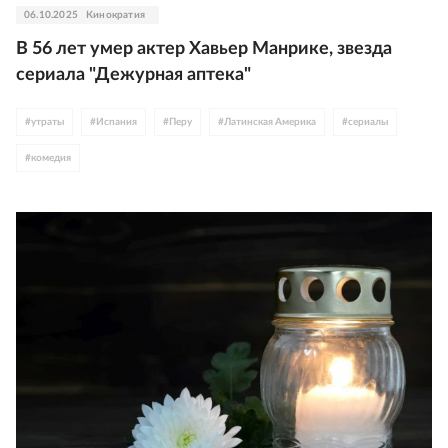
06.10.2025
Кинократия
В 56 лет умер актер Хавьер Манрике, звезда
сериала "Дежурная аптека"
#
утраты
#
Испания
#
Перу
#
Латинская Америка
#
сериалы
#
комедия