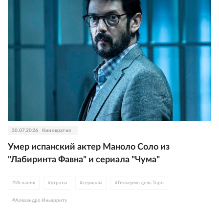
30.07.2026
Кинократия
Умер испанский актер Маноло Соло из
"Лабиринта Фавна" и сериала "Чума"
#
Испания
#
утраты
#
сериалы
#
Гильермо дель Торо
#
Алехандро Иньярриту