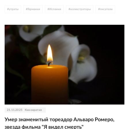
#
утраты
#
Германия
#
Испания
#
иллюстраторы
#
писатели
21.11.2025
Кинократия
Умер знаменитый тореадор Альваро Ромеро,
звезда фильма "Я видел смерть"