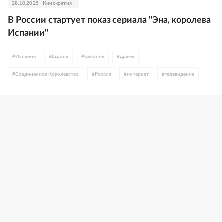
28.10.2025
Кинократия
В России стартует показ сериала "Эна, королева
Испании"
#
Испания
#
Европа
#
байопик
#
драма
#
Соединенное Королевство
#
Россия
#
интернет
#
телевидение
#
историческое кино