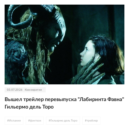
03.07.2026
Кинократия
Вышел трейлер перевыпуска "Лабиринта Фавна"
Гильермо дель Торо
#
Испания
#
фэнтези
#
Гильермо дель Торо
#
трейлер