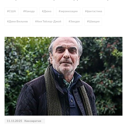
#
США
#
Канада
#
Дюна
#
экранизации
#
фантастика
#
Дени Вильнев
#
Аня Тейлор-Джой
#
Зендея
#
Швеция
#
Флоренс Пью
#
Джош Бролин
#
Хавьер Бардем
#
Испания
#
Джейсон Момоа
#
WB Discovery
11.11.2025
Кинократия