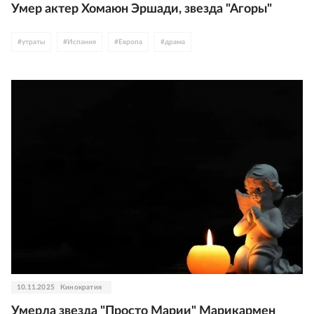
Умер актер Хомаюн Эршади, звезда "Агоры"
#
утраты
#
Испания
#
Европа
#
драма
10.11.2025
Кинократия
Умерла звезда "Просто Марии" Марикармен