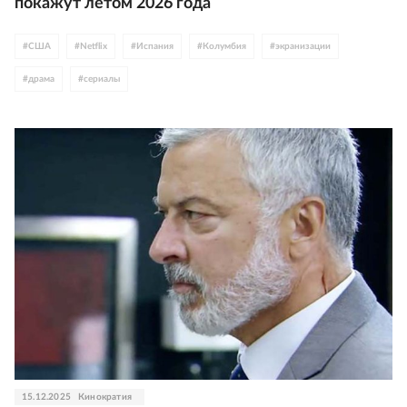
покажут летом 2026 года
#
США
#
Netflix
#
Испания
#
Колумбия
#
экранизации
#
драма
#
сериалы
15.12.2025
Кинократия