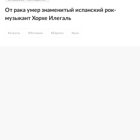
От рака умер знаменитый испанский рок-
музыкант Хорхе Илегаль
#
утраты
#
Испания
#
Европа
#
рок