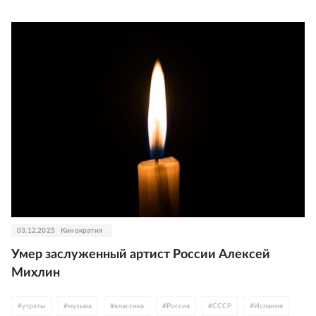
03.12.2025
Кинократия
Умер заслуженный артист России Алексей
Михлин
#
утраты
#
музыка
#
классика
#
Россия
#
СССР
#
Испания