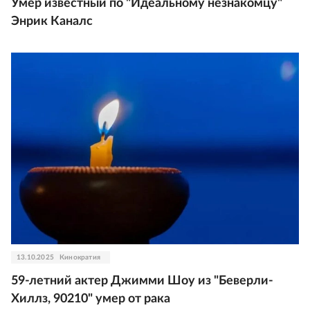
Умер известный по "Идеальному незнакомцу"
Энрик Каналс
13.10.2025
Кинократия
59-летний актер Джимми Шоу из "Беверли-
Хиллз, 90210" умер от рака