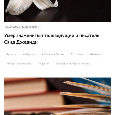
29.09.2025
Кинократия
Умер знаменитый телеведущий и писатель
Саид Джедиди
#
утраты
#
Марокко
#
Ближний Восток
#
Испания
#
Мексика
#
Латинская Америка
#
Африка
#
Соединенное Королевство
#
телевидение
#
радио