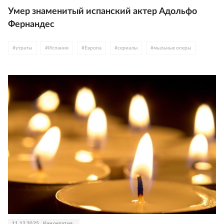
Умер знаменитый испанский актер Адольфо
Фернандес
#
утраты
#
Испания
#
Европа
#
сериалы
#
мыльные оперы
11.12.2025
Кинократия