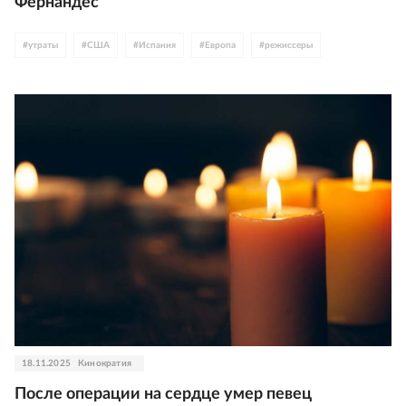
Фернандес
#
утраты
#
США
#
Испания
#
Европа
#
режиссеры
18.11.2025
Кинократия
После операции на сердце умер певец