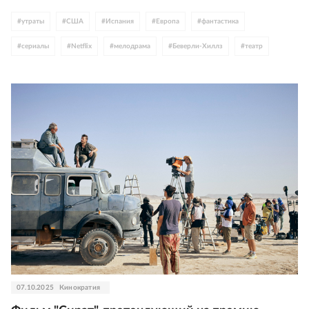
#
утраты
#
США
#
Испания
#
Европа
#
фантастика
#
сериалы
#
Netflix
#
мелодрама
#
Беверли-Хиллз
#
театр
07.10.2025
Кинократия