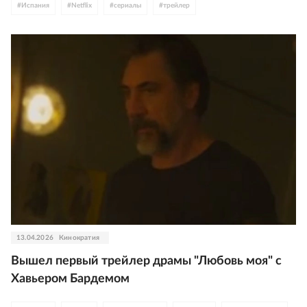
#
Испания
#
Netflix
#
сериалы
#
трейлер
13.04.2026
Кинократия
Вышел первый трейлер драмы "Любовь моя" с
Хавьером Бардемом