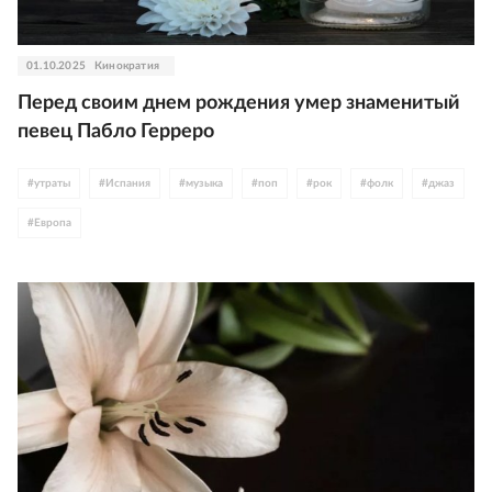
01.10.2025
Кинократия
Перед своим днем рождения умер знаменитый
певец Пабло Герреро
#
утраты
#
Испания
#
музыка
#
поп
#
рок
#
фолк
#
джаз
#
Европа