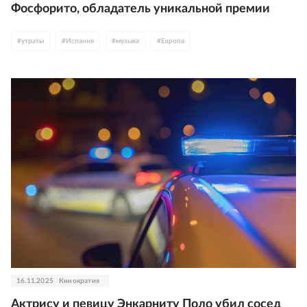
Фосфорито, обладатель уникальной премии
#
утраты
#
Испания
#
музыка
#
Европа
16.11.2025
Кинократия
Актрису и певицу Энкарниту Поло убил сосед