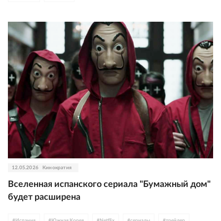
12.05.2026
Кинократия
Вселенная испанского сериала "Бумажный дом"
будет расширена
#
Испания
#
Южная Корея
#
Netflix
#
сериалы
#
трейлер