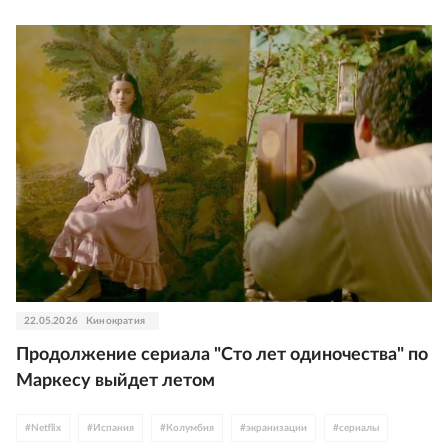
22.05.2026
Кинократия
Продолжение сериала "Сто лет одиночества" по
Маркесу выйдет летом
#
Netflix
#
Испания
#
Колумбия
#
экранизации
#
сериалы