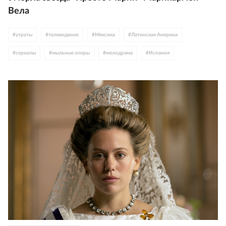
Вела
#
утраты
#
телевидение
#
Мексика
#
Латинская Америка
#
сериалы
#
мыльные оперы
#
мелодрама
#
Испания