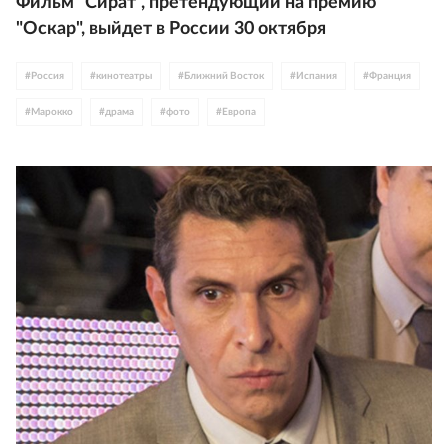
Фильм "Сират", претендующий на премию
"Оскар", выйдет в России 30 октября
#
Россия
#
кинотеатры
#
Ближний Восток
#
Испания
#
Франция
#
Марокко
#
драма
#
фото
#
Европа