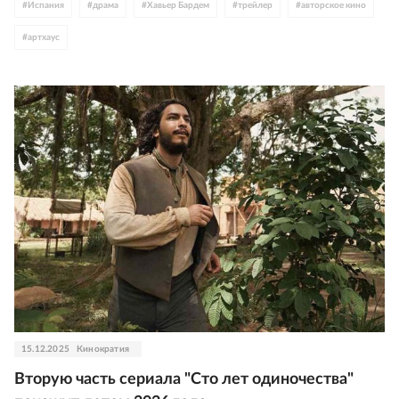
#
Испания
#
драма
#
Хавьер Бардем
#
трейлер
#
авторское кино
#
артхаус
15.12.2025
Кинократия
Вторую часть сериала "Сто лет одиночества"