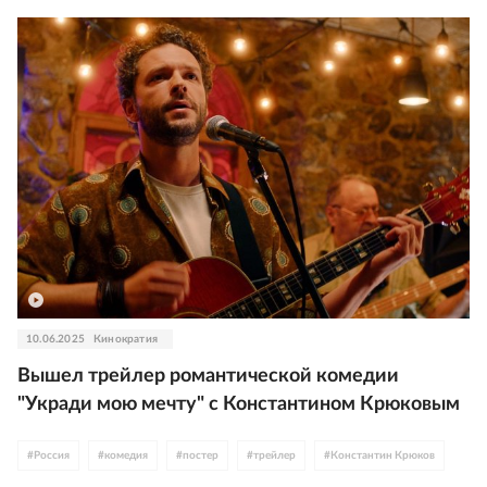
#
Константин Крюков
10.06.2025
Кинократия
Вышел трейлер романтической комедии
"Укради мою мечту" с Константином Крюковым
#
Россия
#
комедия
#
постер
#
трейлер
#
Константин Крюков