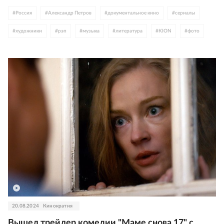
#
Россия
#
Александр Петров
#
документальное кино
#
сериалы
#
художники
#
рэп
#
музыка
#
литература
#
KION
#
фото
#
Константин Крюков
#
Добронравовы
#
Риналь Мухаметов
20.08.2024
Кинократия
Вышел трейлер комедии "Маме снова 17" с