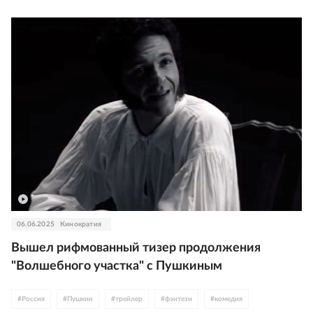
06.06.2025
Кинократия
Вышел рифмованный тизер продолжения
"Волшебного участка" с Пушкиным
#
Россия
#
Пушкин
#
трейлер
#
фэнтези
#
комедия