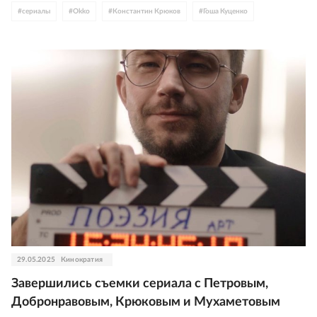
#
сериалы
#
Okko
#
Константин Крюков
#
Гоша Куценко
#
Янковские
#
Роза Хайруллина
#
Александра Ребенок
#
Евгений Ткачук
#
Анна Уколова
#
Валентина Мазунина
#
Анна Семенович
#
Антон Лапенко
29.05.2025
Кинократия
Завершились съемки сериала с Петровым,
Добронравовым, Крюковым и Мухаметовым