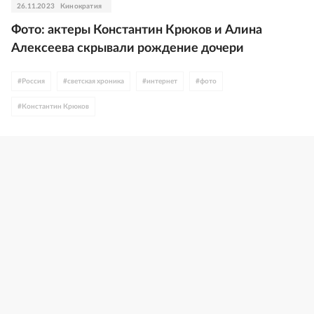
26.11.2023
Кинократия
Фото: актеры Константин Крюков и Алина
Алексеева скрывали рождение дочери
#
Россия
#
светская хроника
#
интернет
#
фото
#
Константин Крюков