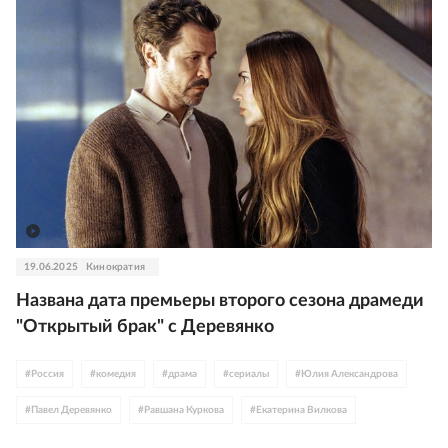
19.06.2025
Кинократия
Названа дата премьеры второго сезона драмеди
"Открытый брак" с Деревянко
#
Россия
#
комедия
#
драма
#
сериалы
#
Юлия Александрова
#
Павел Деревянко
#
Равшана Куркова
#
Екатерина Вилкова
#
Артем Ткаченко
#
Артур Бесчастный
#
трейлер
#
Okko
#
постер