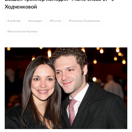
Ходченковой
#
трейлер
#
комедия
#
Россия
#
Светлана Ходченкова
#
Константин Крюков