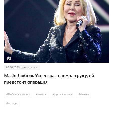
03.10.2025
Кинократия
Mash: Любовь Успенская сломала руку, ей
предстоит операция
#
Любовь Успенская
#
шансон
#
происшествия
#
музыка
#
эстрада