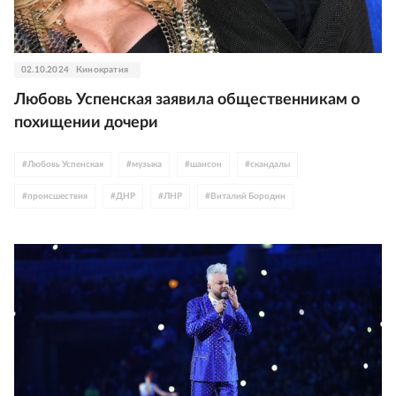
02.10.2024
Кинократия
Любовь Успенская заявила общественникам о
похищении дочери
#
Любовь Успенская
#
музыка
#
шансон
#
скандалы
#
происшествия
#
ДНР
#
ЛНР
#
Виталий Бородин
#
спецоперация