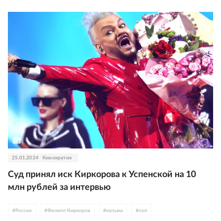
25.01.2024
Кинократия
Суд принял иск Киркорова к Успенской на 10
млн рублей за интервью
#
Россия
#
Филипп Киркоров
#
музыка
#
поп