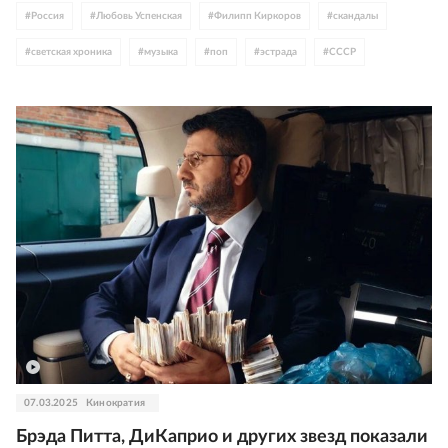
#
Россия
#
Любовь Успенская
#
Филипп Киркоров
#
скандалы
#
светская хроника
#
музыка
#
поп
#
эстрада
#
СССР
07.03.2025
Кинократия
Брэда Питта, ДиКаприо и других звезд показали