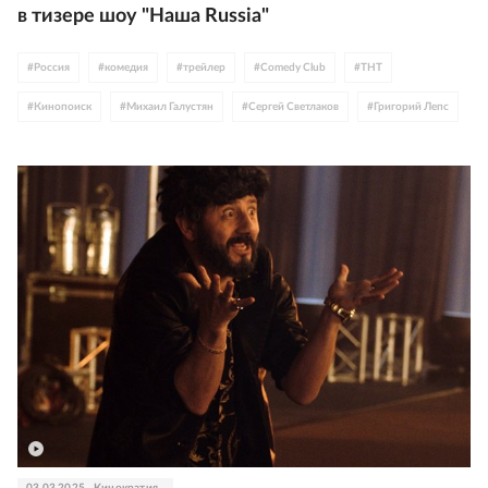
в тизере шоу "Наша Russia"
#
Россия
#
комедия
#
трейлер
#
Comedy Club
#
ТНТ
#
Кинопоиск
#
Михаил Галустян
#
Сергей Светлаков
#
Григорий Лепс
#
Сергей Лазарев
#
Александр Серов
#
Филипп Киркоров
#
Любовь Успенская
#
Люся Чеботина
#
Стас Михайлов
#
Брэд Питт
#
Вин Дизель
#
Райан Гослинг
#
Марлон Брандо
#
Антонио Бандерас
#
Мэттью Макконахи
#
Киану Ривз
#
Леонардо ДиКаприо
03.03.2025
Кинократия