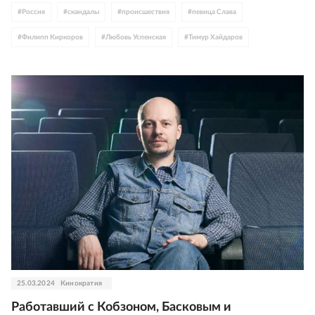
#
Россия
#
скандалы
#
происшествия
#
певица Слава
#
Филипп Киркоров
#
Любовь Успенская
#
Тимур Хайдаров
25.03.2024
Кинократия
Работавший с Кобзоном, Басковым и