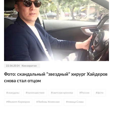
22.06.2024
Кинократия
Фото: скандальный "звездный" хирург Хайдеров
снова стал отцом
#
скандалы
#
происшествия
#
светская хроника
#
Россия
#
фото
#
Филипп Киркоров
#
Любовь Успенская
#
певица Слава
#
Узбекистан