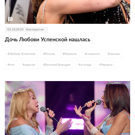
03.10.2024
Кинократия
Дочь Любови Успенской нашлась
#
Любовь Успенская
#
Россия
#
Израиль
#
странное
#
музыка
#
поп
#
шансон
#
Виталий Бородин
#
эстрада
#
Украина
#
спецоперация