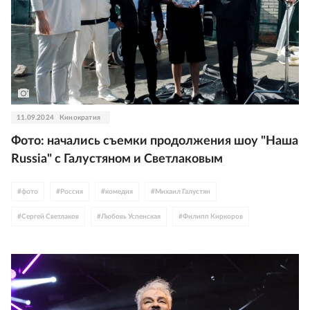
11.09.2024
Кинократия
Фото: начались съемки продолжения шоу "Наша
Russia" с Галустяном и Светлаковым
#
фото
#
Россия
#
комедия
#
Михаил Галустян
#
Сергей Светлаков
#
Любовь Успенская
#
Филипп Киркоров
#
Люся Чеботина
#
Григорий Лепс
#
Сергей Лазарев
#
спорт
#
Татьяна Навка
#
Гарик Мартиросян
#
Тина Канделаки
#
телевидение
#
ТНТ
#
Кинопоиск
#
сериалы