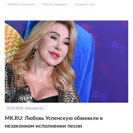
#
Любовь Успенская
#
Тимур Хайдаров
#
певица Слава
#
светская хроника
#
скандалы
05.01.2024
Кинократия
MK.RU: Любовь Успенскую обвинили в
незаконном исполнении песни