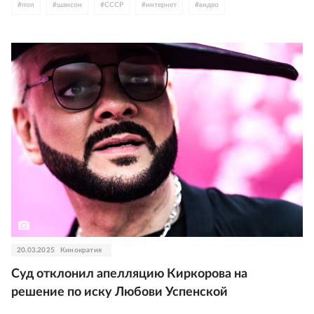
#
поп
#
шансон
#
СССР
#
интернет
#
видео
#
Любовь Успенская
20.03.2025
Кинократия
Суд отклонил апелляцию Киркорова на
решение по иску Любови Успенской