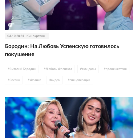
03.10.2024
Кинократия
Бородин: На Любовь Успенскую готовилось
покушение
#
Виталий Бородин
#
Любовь Успенская
#
скандалы
#
происшествия
#
Россия
#
Украина
#
видео
#
спецоперация