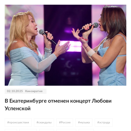
02.10.2025
Кинократия
В Екатеринбурге отменен концерт Любови
Успенской
#
происшествия
#
скандалы
#
Россия
#
музыка
#
эстрада