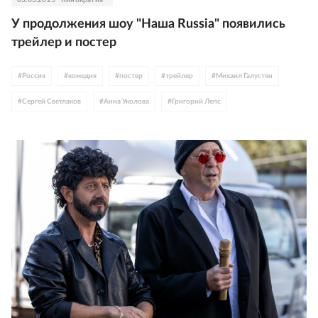
У продолжения шоу "Наша Russia" появились
трейлер и постер
#
Россия
#
комедия
#
постер
#
трейлер
#
Михаил Галустян
#
Сергей Светлаков
#
Анна Уколова
#
Григорий Лепс
#
Сергей Лазарев
#
Александр Серов
#
Филипп Киркоров
#
Любовь Успенская
#
Люся Чеботина
#
Стас Михайлов
#
Гарик Мартиросян
#
ТНТ
#
Кинопоиск
#
телевидение