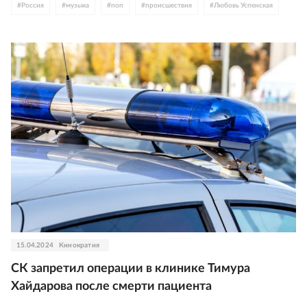
#
Россия
#
музыка
#
поп
#
происшествия
#
Любовь Успенская
15.04.2024
Кинократия
СК запретил операции в клинике Тимура
Хайдарова после смерти пациента