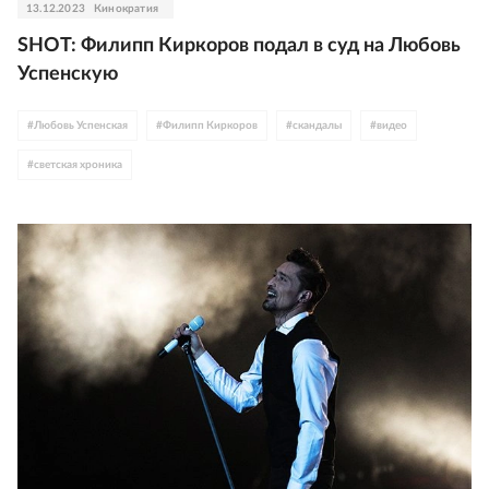
13.12.2023
Кинократия
SHOT: Филипп Киркоров подал в суд на Любовь
Успенскую
#
Любовь Успенская
#
Филипп Киркоров
#
скандалы
#
видео
#
светская хроника