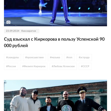
23.09.2024
Кинократия
Суд взыскал с Киркорова в пользу Успенской 90
000 рублей
#
скандалы
#
происшествия
#
музыка
#
поп
#
эстрада
#
Россия
#
Филипп Киркоров
#
Любовь Успенская
#
СССР