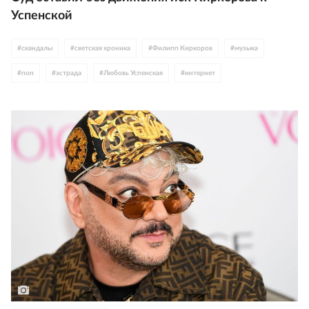
Успенской
#
скандалы
#
светская хроника
#
Филипп Киркоров
#
музыка
#
поп
#
эстрада
#
Любовь Успенская
#
интернет