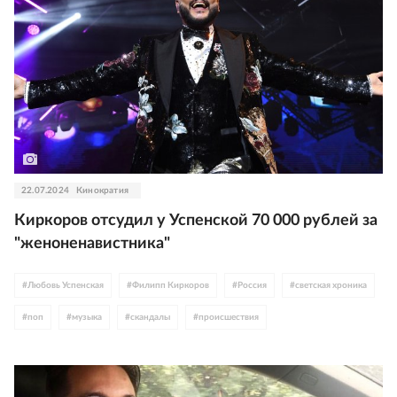
22.07.2024
Кинократия
Киркоров отсудил у Успенской 70 000 рублей за
"женоненавистника"
#
Любовь Успенская
#
Филипп Киркоров
#
Россия
#
светская хроника
#
поп
#
музыка
#
скандалы
#
происшествия