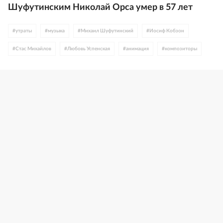
Шуфутинским Николай Орса умер в 57 лет
#
утраты
#
музыка
#
Михаил Шуфутинский
#
Иосиф Кобзон
#
Стас Михайлов
#
Любовь Успенская
#
анимация
#
композиторы
#
детское кино
#
сказка
#
Россия
#
экранизации
#
Сергей Минаев