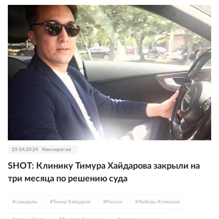
25.04.2024
Кинократия
SHOT: Клинику Тимура Хайдарова закрыли на
три месяца по решению суда
#
скандалы
#
Тимур Хайдаров
#
Россия
#
Любовь Успенская