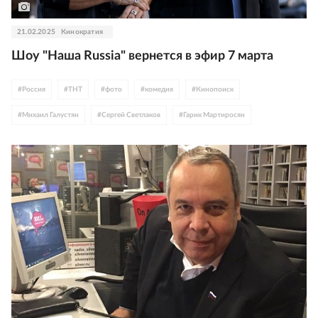
21.02.2025
Кинократия
Шоу "Наша Russia" вернется в эфир 7 марта
#
Россия
#
ТНТ
#
фото
#
комедия
#
Кинопоиск
#
Михаил Галустян
#
Сергей Светлаков
#
Гарик Мартиросян
#
Comedy Club
#
Григорий Лепс
#
Филипп Киркоров
#
Сергей Лазарев
#
Любовь Успенская
#
Люся Чеботина
#
Стас Михайлов
#
Александр Серов
#
телевидение