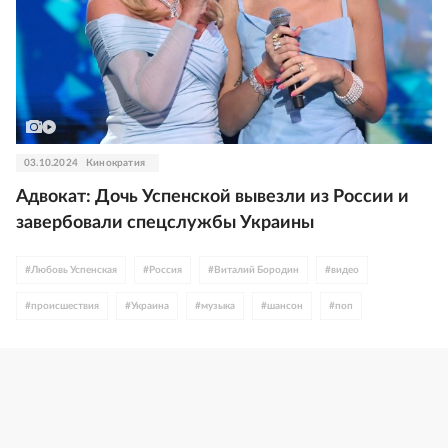
03.10.2024
Кинократия
Адвокат: Дочь Успенской вывезли из России и
завербовали спецслужбы Украины
#
Любовь Успенская
#
Россия
#
Виталий Бородин
#
видео
#
происшествия
#
Украина
#
музыка
#
шансон
#
поп
#
эстрада
#
ЛНР
#
ДНР
#
Азербайджан
#
спецоперация