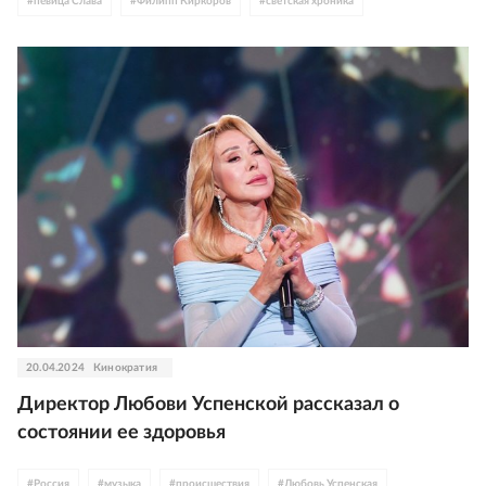
#
певица Слава
#
Филипп Киркоров
#
светская хроника
#
происшествия
20.04.2024
Кинократия
Директор Любови Успенской рассказал о
состоянии ее здоровья
#
Россия
#
музыка
#
происшествия
#
Любовь Успенская