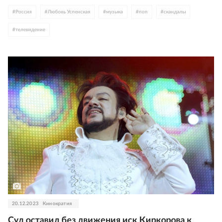
#
Россия
#
Любовь Успенская
#
музыка
#
поп
#
скандалы
#
телевидение
20.12.2023
Кинократия
Суд оставил без движения иск Киркорова к