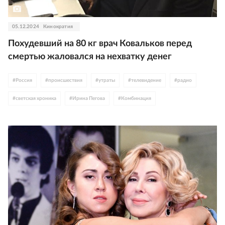
05.12.2024
Кинократия
Похудевший на 80 кг врач Ковальков перед
смертью жаловался на нехватку денег
#
Россия
#
происшествия
#
утраты
#
телевидение
#
радио
#
светская хроника
#
Ирина Пегова
#
Комбинация
#
Любовь Успенская