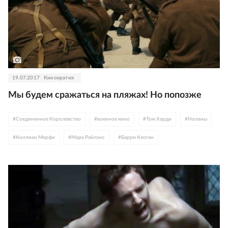
19.07.2017
Кинократия
Мы будем сражаться на пляжах! Но попозже
#
Соединенное Королевство
#
военное кино
#
Том Харди
#
Ноланы
#
Киллиан Мерфи
#
Марк Райлэнс
#
Барри Кеоган