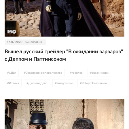
16.07.2020
Кинократия
Вышел русский трейлер "В ожидании варваров"
с Деппом и Паттинсоном
#
США
#
Соединенное Королевство
#
трейлер
#
экранизации
#
Италия
#
Джонни Депп
#
антиутопия
#
Роберт Паттинсон
#
ЮАР
#
Колумбия
#
Марк Райлэнс