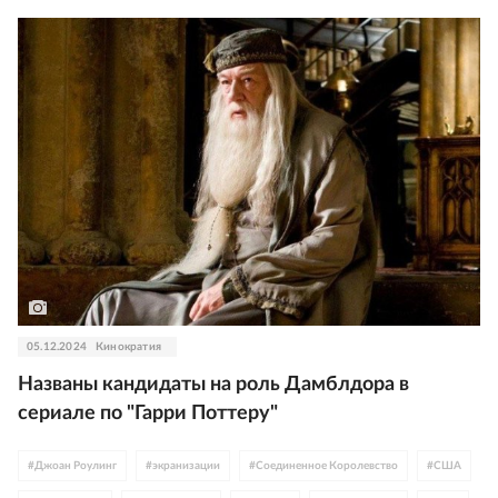
05.12.2024
Кинократия
Названы кандидаты на роль Дамблдора в
сериале по "Гарри Поттеру"
#
Джоан Роулинг
#
экранизации
#
Соединенное Королевство
#
США