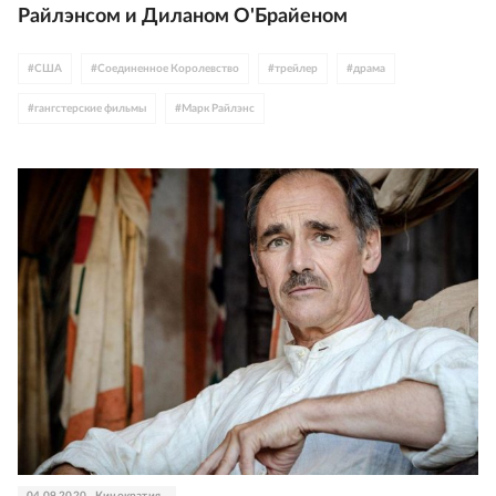
Райлэнсом и Диланом О'Брайеном
#
США
#
Соединенное Королевство
#
трейлер
#
драма
#
гангстерские фильмы
#
Марк Райлэнс
04.09.2020
Кинократия