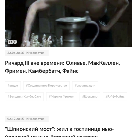
22.06.2016
Кинократия
Ричард III вне времени: Оливье, МакКеллен,
Фримен, Камбербэтч, Файнс
#
видео
#
Соединенное Королевство
#
экранизации
#
Бенедикт Камбербэтч
#
Мартин Фримен
#
Шекспир
#
Рэйф Файнс
#
Иэн МакКеллен
#
Марк Райлэнс
02.12.2015
Кинократия
"Шпионский мост": жил в гостинице нью-