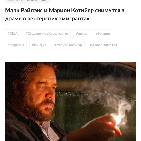
Марк Райлэнс и Марион Котийяр снимутся в
драме о венгерских эмигрантах
#
США
#
Соединенное Королевство
#
драма
#
Франция
#
Норвегия
#
Венгрия
#
Марион Котийяр
#
Джоэл Эдгертон
#
Марк Райлэнс