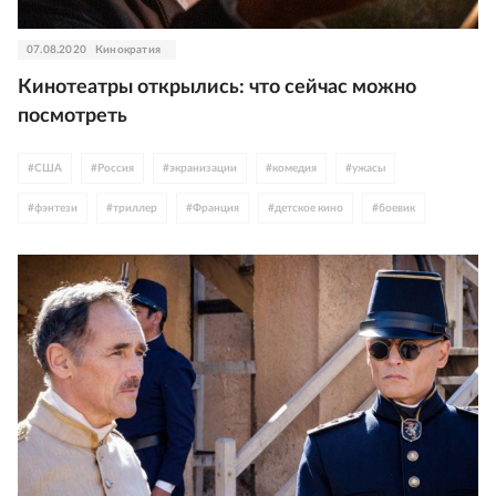
07.08.2020
Кинократия
Кинотеатры открылись: что сейчас можно
посмотреть
#
США
#
Россия
#
экранизации
#
комедия
#
ужасы
#
фэнтези
#
триллер
#
Франция
#
детское кино
#
боевик
#
Германия
#
Беларусь
#
Южная Корея
#
Швеция
#
Ирландия
#
мелодрама
#
Джонни Депп
#
клюква
#
Исландия
#
Роберт Паттинсон
#
ЮАР
#
Дэниел Рэдклифф
#
Константин Хабенский
#
что идет в кино
#
Райан Гослинг
#
Дэйв Батиста
#
Рассел Кроу
#
Николас Виндинг Рефн
#
Джейн Остен
#
альманах
#
Марк Райлэнс
#
Анна Меликян
#
Рой Андерссон
#
Европа
#
Скандинавия
#
Азия