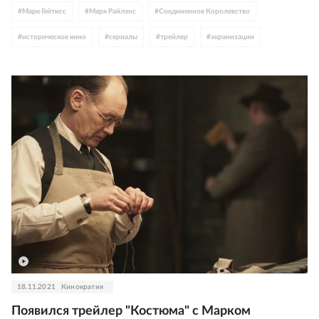
#
Марк Гейтисс
#
Марк Райлэнс
#
Соединенное Королевство
#
историческое кино
#
сериалы
#
трейлер
#
экранизации
18.11.2021
Кинократия
Появился трейлер "Костюма" с Марком