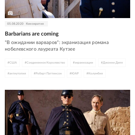
05.08.2020
Кинократия
Barbarians are coming
"В ожидании варваров": экранизация романа
нобелевского лауреата Кутзее
#
США
#
Соединенное Королевство
#
экранизации
#
Джонни Депп
#
антиутопия
#
Роберт Паттинсон
#
ЮАР
#
Колумбия
#
Венецианский фестиваль
#
Марк Райлэнс