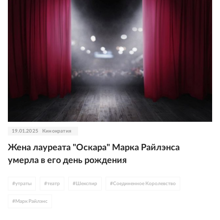
19.01.2025
Кинократия
Жена лауреата "Оскара" Марка Райлэнса
умерла в его день рождения
#
утраты
#
театр
#
Шекспир
#
Соединенное Королевство
#
Марк Райлэнс