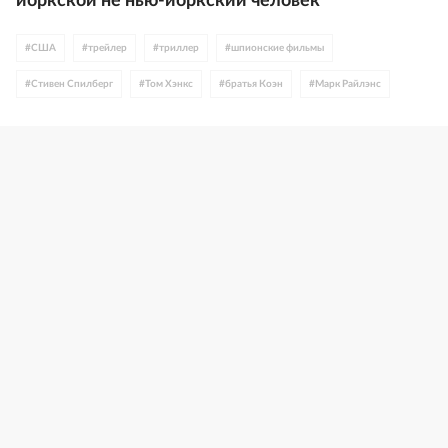
йоркской не нью-йоркский человек
#
США
#
трейлер
#
триллер
#
шпионские фильмы
#
Стивен Спилберг
#
Том Хэнкс
#
братья Коэн
#
Марк Райлэнс