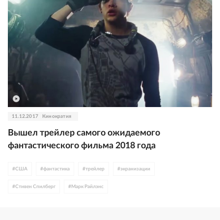
11.12.2017
Кинократия
Вышел трейлер самого ожидаемого
фантастического фильма 2018 года
#
США
#
фантастика
#
трейлер
#
экранизации
#
Стивен Спилберг
#
Марк Райлэнс