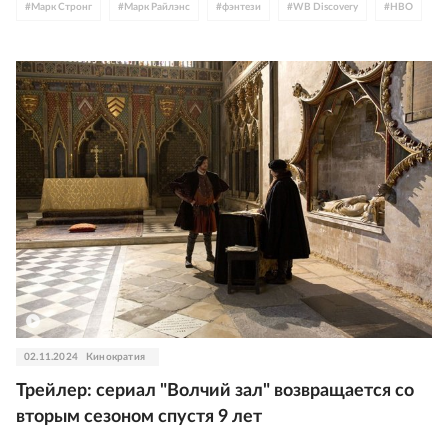
#
Марк Стронг
#
Марк Райлэнс
#
фэнтези
#
WB Discovery
#
HBO
#
сериалы
02.11.2024
Кинократия
Трейлер: сериал "Волчий зал" возвращается со
вторым сезоном спустя 9 лет