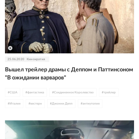
25.06.2020
Кинократия
Вышел трейлер драмы с Деппом и Паттинсоном
"В ожидании варваров"
#
США
#
фантастика
#
Соединенное Королевство
#
трейлер
#
Италия
#
вестерн
#
Джонни Депп
#
антиутопия
#
Роберт Паттинсон
#
ЮАР
#
Колумбия
#
Марк Райлэнс