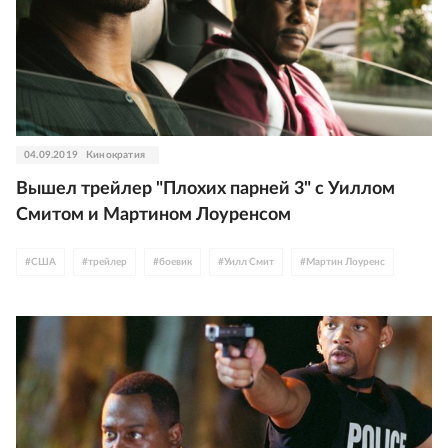
04.09.2019
Кинократия
Вышел трейлер "Плохих парней 3" с Уиллом
Смитом и Мартином Лоуренсом
#
США
#
трейлер
#
боевик
#
Уилл Смит
#
Мартин Лоуренс