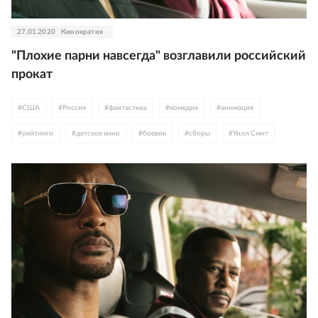
27.01.2020
Кинократия
"Плохие парни навсегда" возглавили российский
прокат
#
США
#
Россия
#
фантастика
#
комедия
#
анимация
#
рейтинги
#
детское кино
#
боевик
#
сборы
#
Уилл Смит
#
Мартин Лоуренс