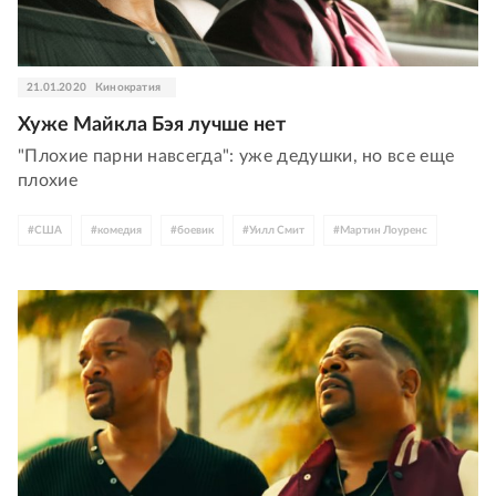
21.01.2020
Кинократия
Хуже Майкла Бэя лучше нет
"Плохие парни навсегда": уже дедушки, но все еще
плохие
#
США
#
комедия
#
боевик
#
Уилл Смит
#
Мартин Лоуренс