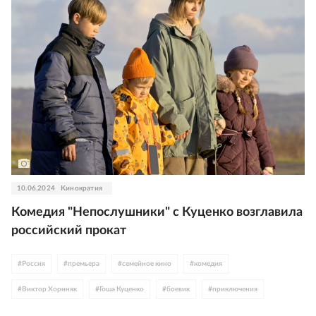
10.06.2024
Кинократия
Комедия "Непослушники" с Куценко возглавила
российский прокат
#
Россия
#
премьера
#
семейное кино
#
комедия
#
Виктор Хориняк
#
Гоша Куценко
#
боевик
#
приключения
#
Тихон Жизневский
#
детское кино
#
Евгений Петросян
#
Уилл Смит