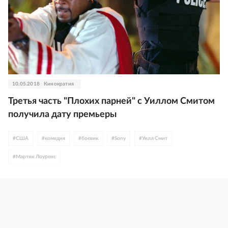
10.05.2018
Кинократия
Третья часть "Плохих парней" с Уиллом Смитом
получила дату премьеры
#
США
#
комедия
#
боевик
#
Sony
#
Уилл Смит
#
Мартин Лоуренс