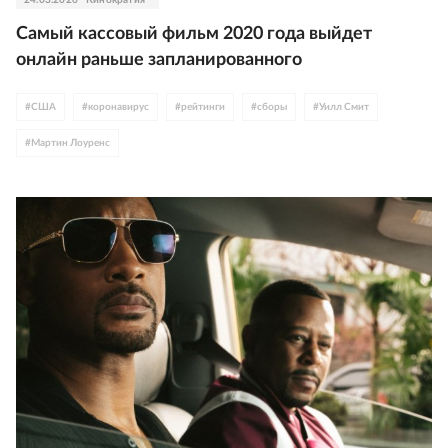
Самый кассовый фильм 2020 года выйдет
онлайн раньше запланированного
#
США
#
коронавирус
#
рейтинги
#
сборы
#
Уилл Смит
#
Мартин Лоуренс