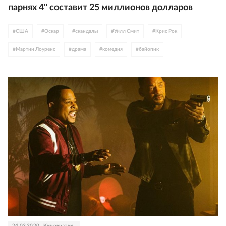
парнях 4" составит 25 миллионов долларов
#
США
#
Оскар
#
скандалы
#
Уилл Смит
#
Крис Рок
#
Мартин Лоуренс
#
драма
#
комедия
#
байопик
24.03.2020
Кинократия