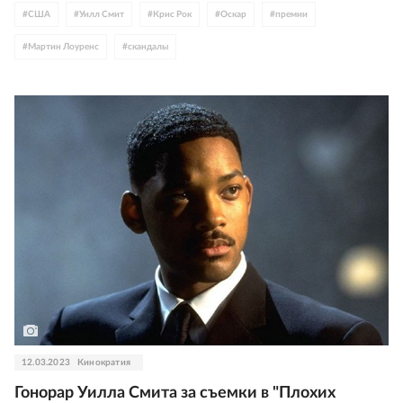
#
США
#
Уилл Смит
#
Крис Рок
#
Оскар
#
премии
#
Мартин Лоуренс
#
скандалы
12.03.2023
Кинократия
Гонорар Уилла Смита за съемки в "Плохих