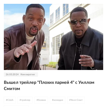
#
Мартин Лоуренс
#
США
#
анимация
#
Испания
#
Китай
#
фэнтези
26.03.2024
Кинократия
Вышел трейлер "Плохих парней 4" с Уиллом
Смитом
#
США
#
трейлер
#
боевик
#
комедия
#
Уилл Смит