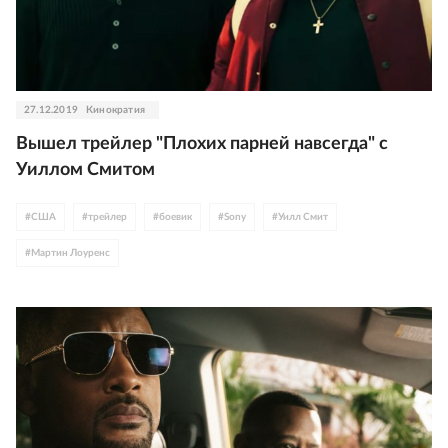
27.12.2019
Кинократия
Вышел трейлер "Плохих парней навсегда" с
Уиллом Смитом
#
США
#
трейлер
#
боевик
#
Sony
#
Уилл Смит
#
Мартин Лоуренс