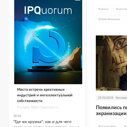
#
ужасы
#
мисти
#
Майк Флэнеган
#
кинотеатры
#
N
Место встречи креативных
индустрий и интеллектуальной
25.02.2025
Кинокр
собственности
Появились п
Реклама. https://ipquorum.ru
экранизации
18:52
"Где же кружка": как и для чего
#
Стивен Кинг
#