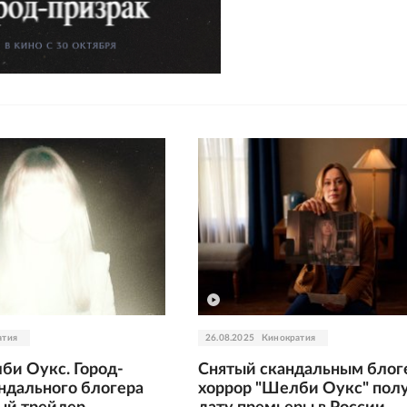
атия
26.08.2025
Кинократия
би Оукс. Город-
Снятый скандальным блог
андального блогера
хоррор "Шелби Оукс" пол