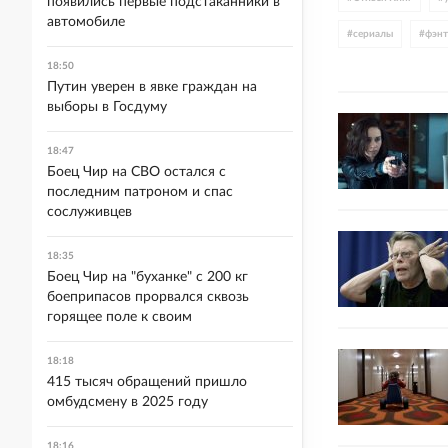
появились первые подстаканники в
автомобиле
#
сериалы
#
фэнт
18:50
#
Майк Флэнеган
Путин уверен в явке граждан на
выборы в Госдуму
18:47
Боец Чир на СВО остался с
последним патроном и спас
сослуживцев
18:35
Боец Чир на "буханке" с 200 кг
боеприпасов прорвался сквозь
горящее поле к своим
18:18
415 тысяч обращений пришло
омбудсмену в 2025 году
18:16