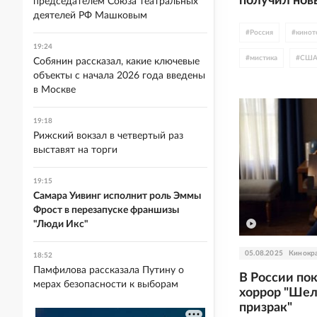
получил нов
председателем Союза театральных
деятелей РФ Машковым
#
Россия
#
кинот
19:24
#
мистика
#
СШ
Собянин рассказал, какие ключевые
объекты с начала 2026 года введены
#
Майк Флэнеган
в Москве
19:18
Рижский вокзал в четвертый раз
выставят на торги
19:15
Самара Уивинг исполнит роль Эммы
Фрост в перезапуске франшизы
"Люди Икс"
05.08.2025
Кинокр
18:52
Памфилова рассказала Путину о
В России по
мерах безопасности к выборам
хоррор "Шел
призрак"