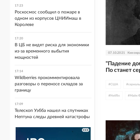
17:23
Роскосмос сообщил о пожаре в
одном из корпусов ЦНИИмаш в
Королеве
17:20
В ЦБ не видят риска для экономики
из-за временного выбытия
07.10.2021
Кинокр
мощностей
"Падение до
По станет се
17:14
Wildberries прокомментировала
разговоры о переносе складов за
#
США
#
сериал
границу
#
Netflix
#
Майк Ф
17:09
Телескоп Уэбба нашел на спутниках
Нептуна следы древней катастрофы