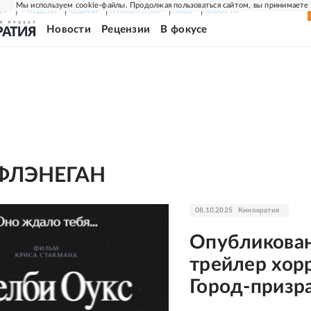
Мы используем cookie-файлы. Продолжая пользоваться сайтом, вы принимаете
ЕР
РГ-НЕДЕЛЯ
РОДИНА
ПРИЛОЖЕНИЯ
СОЮЗ
НОВОСТИ
Новости
Рецензии
В фокусе
ФЛЭНЕГАН
08.10.2025
Кинократия
Опубликова
трейлер хор
Город-призр