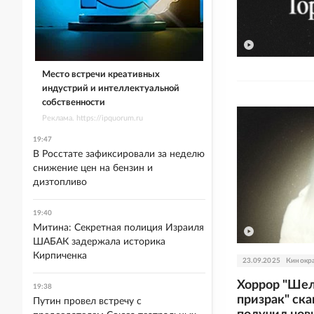
Место встречи креативных
индустрий и интеллектуальной
собственности
Реклама. https://ipquorum.ru
19:47
В Росстате зафиксировали за неделю
снижение цен на бензин и
дизтопливо
19:40
Митина: Секретная полиция Израиля
ШАБАК задержала историка
Кирпиченка
23.09.2025
Кинокр
Хоррор "Шел
19:38
призрак" ск
Путин провел встречу с