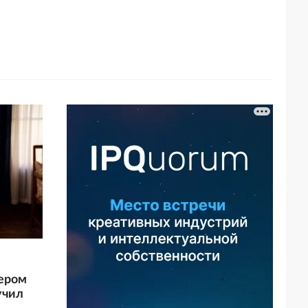
ером
учил