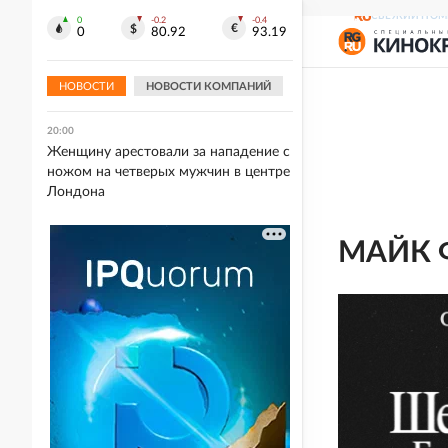
бензина
СВЕЖИЙ НОМ
0
-0.2
-0.4
0
80.92
93.19
20:01
В Мексике популярного блогера
убили во время прямой трансляции
НОВОСТИ
НОВОСТИ КОМПАНИЙ
20:00
Женщину арестовали за нападение с
ножом на четверых мужчин в центре
Лондона
МАЙК 