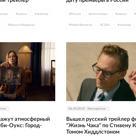
ый трейлер
дату премьеры в России
еатры
#
ужасы
#
трейлер
#
Россия
#
кинотеатры
#
ужасы
#
А
#
братья Макдонах
#
Майк Флэнеган
#
США
#
трейлер
атия
06.05.2025
Кинократия
кажут атмосферный
Вышел русский трейлер ф
би-Оукс: Город-
"Жизнь Чака" по Стивену К
Томом Хиддлстоном