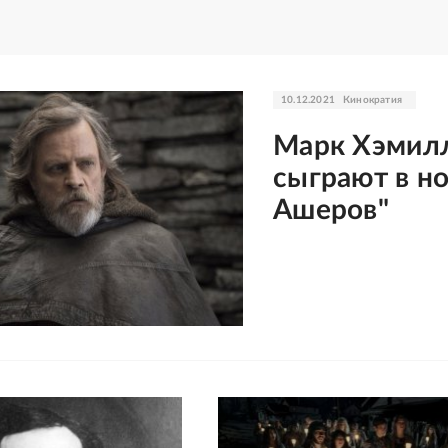
10.12.2021
Кинократия
Марк Хэмилл
сыграют в н
Ашеров"