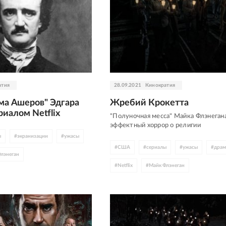
атия
28.09.2021
Кинократия
ма Ашеров" Эдгара
Жребий Крокетта
риалом Netflix
"Полуночная месса" Майка Флэнегана
эффектный хоррор о религии
ы
#
экранизации
#
ужасы
#
США
#
сериалы
#
ужасы
#
драм
лэнеган
#
Netflix
#
Майк Флэнеган