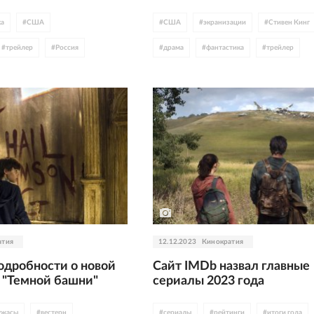
ка
#
США
#
США
#
экранизации
#
Стивен Кинг
#
трейлер
#
Россия
#
драма
#
фантастика
#
трейлер
eon
#
Бельгия
#
Европа
#
Том Хиддлстон
#
Марк Хэмилл
#
Майк Флэнеган
атия
12.12.2023
Кинократия
одробности о новой
Сайт IMDb назвал главные
 "Темной башни"
сериалы 2023 года
ужасы
#
вестерн
#
сериалы
#
рейтинги
#
итоги года