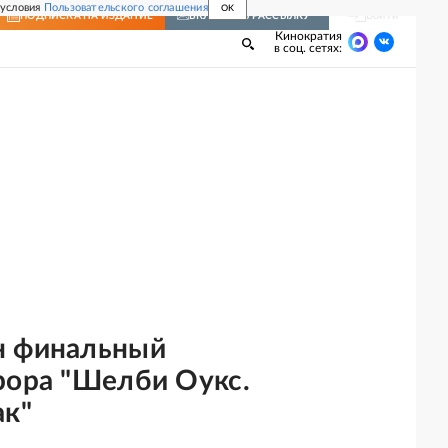
 условия
Пользовательского соглашения
OK
Войти
ПОДПИСКА
НА ИЗДАНИЕ
ВКЛЮЧИТЬ РАССЫЛКУ
Кинократия
в соц. сетях:
н финальный
рора "Шелби Оукс.
ак"