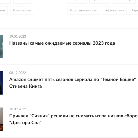
ези
#
фантастика
#
постапокалипсис
#
фантастика
#
тр
#
DC
#
экранизации
#
Соединенное Королевство
#
США
#
Австралия
#
Индия
#
Звездные вой
19.01.2023
Названы самые ожидаемые сериалы 2023 года
#
Disney
#
WB Discovery
#
HBO
#
экранизации
#
игры
#
спорт
#
к
#
драма
#
зомби
#
Черное зеркало
08.12.2022
#
Майк Флэнеган
#
Испания
#
Франци
Amazon снимет пять сезонов сериала по "Темной Башне"
Стивена Кинга
#
Германия
#
The Last of Us
#
Азия
20.09.2022
Приквел "Сияния" решили не снимать из-за низких сборо
"Доктора Сна"