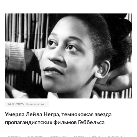
14.05.2025
Кинократия
Умерла Лейла Негра, темнокожая звезда
пропагандистских фильмов Геббельса
#
утраты
#
Германия
#
странное
#
ретро
#
Гана
#
комедия