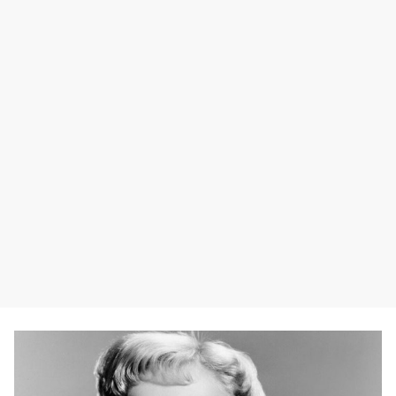
#
фестивали
#
историческое кино
#
Германия
#
байопик
#
ремейк
#
мультсериалы
#
детектив
#
мистика
#
сказка
#
документальное кино
#
Австралия
#
Дания
#
мелодрама
#
Сербия
#
Шотландия
#
киберпанк
#
клюква
#
нуар
#
Бельгия
#
ретро
#
Греция
#
ЮАР
#
Австрия
#
ММКФ
#
Александр Петров
#
что идет в кино
#
Венгрия
#
Джеймс МакЭвой
#
Кинотавр
#
Нил Бломкамп
#
Сергей Бодров - младший
#
Алексей Балабанов
#
Семейка Аддамс
#
Микки Рурк
#
Вячеслав Бутусов
#
Европа
#
Балканы
#
Скандинавия
#
Азия