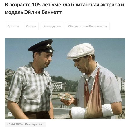
В возрасте 105 лет умерла британская актриса и
модель Эйлин Беннетт
#
утраты
#
ретро
#
мелодрама
#
Соединенное Королевство
18.04.2024
Кинократия