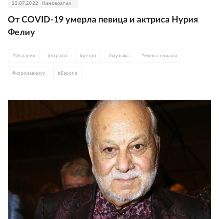
23.07.2022
Кинократия
От COVID-19 умерла певица и актриса Нурия
Фелиу
#
Испания
#
утраты
#
ретро
#
музыка
#
мультсериалы
#
коронавирус
#
Европа