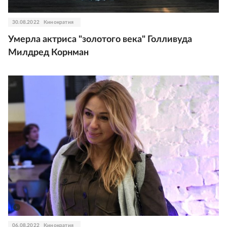
30.08.2022
Кинократия
Умерла актриса "золотого века" Голливуда
Милдред Корнман
06.08.2022
Кинократия