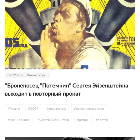
09.12.2025
Кинократия
"Броненосец "Потемкин" Сергея Эйзенштейна
выходит в повторный прокат
#
Россия
#
СССР
#
кинотеатры
#
историческое кино
#
военное кино
#
Сергей Эйзенштейн
#
ретро
#
постер