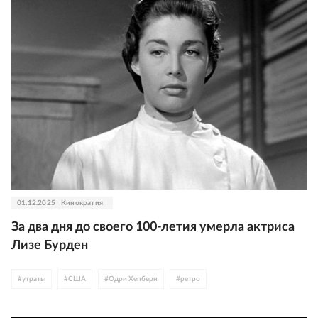
01.12.2025
Кинократия
За два дня до своего 100-летия умерла актриса
Лизе Бурден
#
утраты
#
США
#
Одри Хепберн
#
ретро