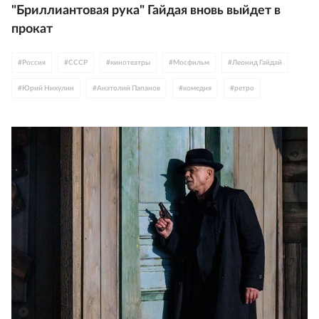
"Бриллиантовая рука" Гайдая вновь выйдет в
прокат
#
Россия
#
СССР
#
кинотеатры
#
Мосфильм
#
Леонид Гайдай
#
Юрий Никулин
#
Анатолий Папанов
#
комедия
#
ретро