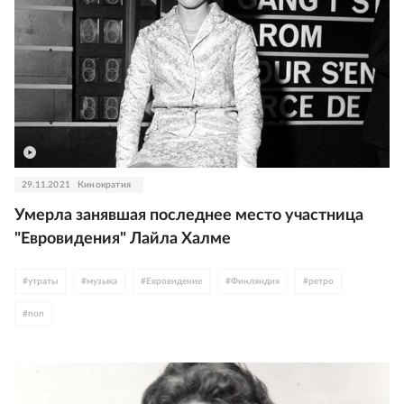
29.11.2021
Кинократия
Умерла занявшая последнее место участница
"Евровидения" Лайла Халме
#
утраты
#
музыка
#
Евровидение
#
Финляндия
#
ретро
#
поп