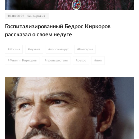
10.04.2022
Кинократия
Госпитализированный Бедрос Киркоров
рассказал о своем недуге
#
Россия
#
музыка
#
коронавирус
#
Болгария
#
Филипп Киркоров
#
происшествия
#
ретро
#
поп