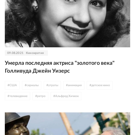
09.08.2021
Кинократия
Умерла последняя актриса "золотого века"
Голливуда Джейн Уизерс
#
США
#
сериалы
#
утраты
#
анимация
#
детское кино
#
телевидение
#
ретро
#
Альфред Хичкок