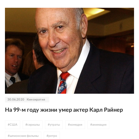
#
мистика
#
Италия
#
Испания
#
мелодрама
#
ретро
#
Казахстан
#
семейное кино
#
что идет в кино
#
Оскар Айзек
#
Сандэнс
#
Берлинале
#
Меган Фокс
#
Федерико Феллини
#
роуд-муви
30.06.2020
Кинократия
На 99-м году жизни умер актер Карл Райнер
#
США
#
сериалы
#
утраты
#
комедия
#
анимация
#
шпионские фильмы
#
ретро