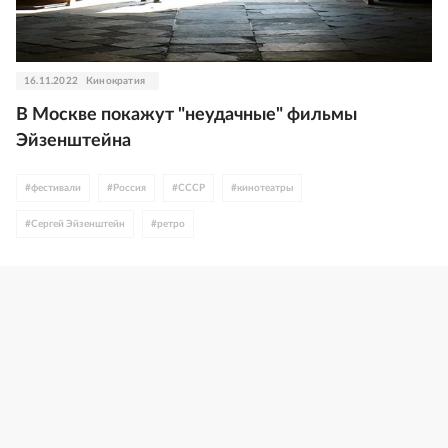
16.11.2022
Кинократия
В Москве покажут "неудачные" фильмы
Эйзенштейна
#
фестивали
#
Россия
#
СССР
#
кинотеатры
#
Сергей Эйзенштейн
#
ретро