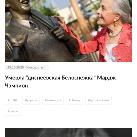
23.10.2020
Кинократия
Умерла "диснеевская Белоснежка" Мардж
Чэмпион
#
США
#
утраты
#
анимация
#
Disney
#
детское кино
#
ретро