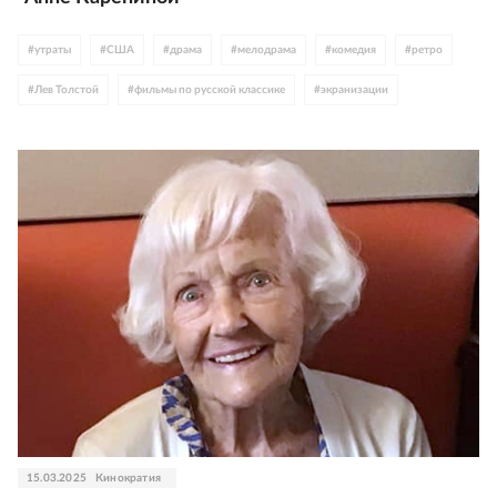
#
утраты
#
США
#
драма
#
мелодрама
#
комедия
#
ретро
#
Лев Толстой
#
фильмы по русской классике
#
экранизации
15.03.2025
Кинократия