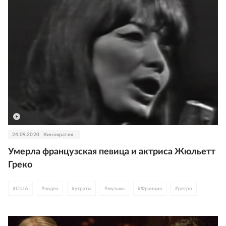
24.09.2020
Кинократия
Умерла французская певица и актриса Жюльетт
Греко
#
США
#
видео
#
утраты
#
музыка
#
Франция
#
ретро