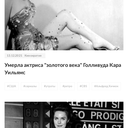
13.12.2021
Кинократия
Умерла актриса "золотого века" Голливуда Кара
Уильямс
#
США
#
сериалы
#
утраты
#
ретро
#
CBS
#
Альфред Хичкок