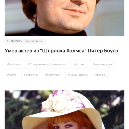
18.03.2022
Кинократия
Умер актер из "Шерлока Холмса" Питер Боулз
#
сериалы
#
Соединенное Королевство
#
утраты
#
экранизации
#
театр
#
детектив
#
Мстители
#
Конан Дойль
#
ретро
#
Стэнли Кубрик
#
Агата Кристи
#
Микеланджело Антониони