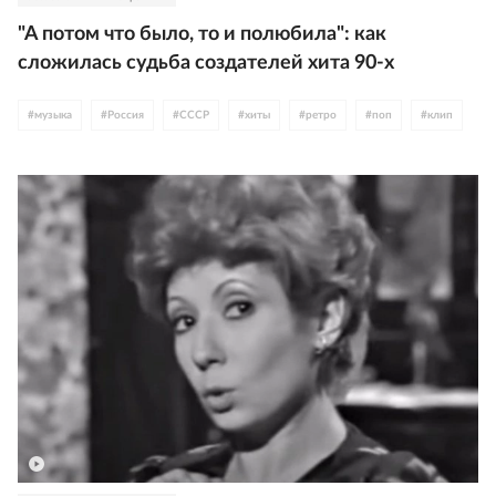
"А потом что было, то и полюбила": как
сложилась судьба создателей хита 90-х
#
музыка
#
Россия
#
СССР
#
хиты
#
ретро
#
поп
#
клип