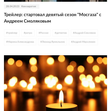
28.04.2023
Кинократия
Трейлер: стартовал девятый сезон "Мосгаза" с
Андреем Смоляковым
#
трейлер
#
ретро
#
Россия
#
детектив
#
Андрей Смоляков
#
Марина Александрова
#
Леонид Ярмольник
#
Андрей Мерзликин
#
Алексей Гуськов
#
триллер
#
сериалы
#
Первый канал
#
Okko
#
Константин Эрнст
#
Мосгаз
#
Алексей Бардуков