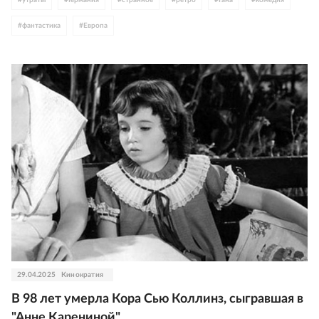
#
фантастика
#
Европа
29.04.2025
Кинократия
В 98 лет умерла Кора Сью Коллинз, сыгравшая в
"Анне Карениной"