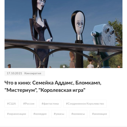
17.10.2021
Кинократия
Что в кино: Семейка Аддамс, Бломкамп,
"Мистериум", "Королевская игра"
#
США
#
Россия
#
фантастика
#
Соединенное Королевство
#
экранизации
#
комедия
#
ужасы
#
комиксы
#
анимация
#
драма
#
триллер
#
Китай
#
Франция
#
детское кино