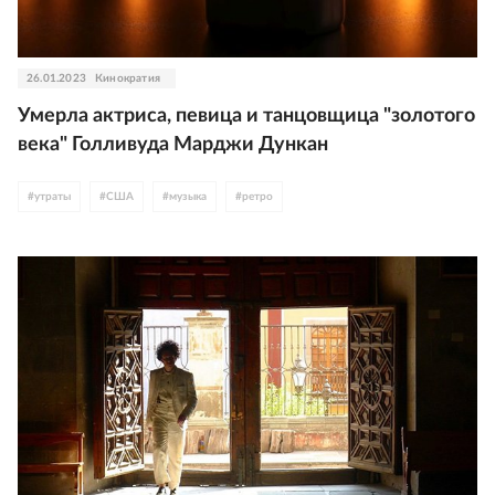
26.01.2023
Кинократия
Умерла актриса, певица и танцовщица "золотого
века" Голливуда Марджи Дункан
#
утраты
#
США
#
музыка
#
ретро