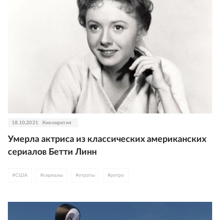
18.10.2021
Кинократия
Умерла актриса из классических американских
сериалов Бетти Линн
#
США
#
сериалы
#
утраты
#
ретро