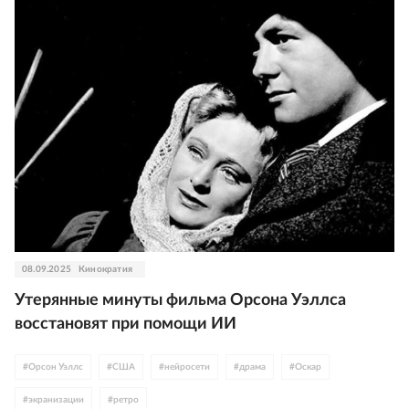
08.09.2025
Кинократия
Утерянные минуты фильма Орсона Уэллса
восстановят при помощи ИИ
#
Орсон Уэллс
#
США
#
нейросети
#
драма
#
Оскар
#
экранизации
#
ретро