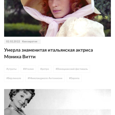
02.02.2022
Кинократия
Умерла знаменитая итальянская актриса
Моника Витти
#
утраты
#
Италия
#
ретро
#
Венецианский фестиваль
#
Берлинале
#
Микеланджело Антониони
#
Европа