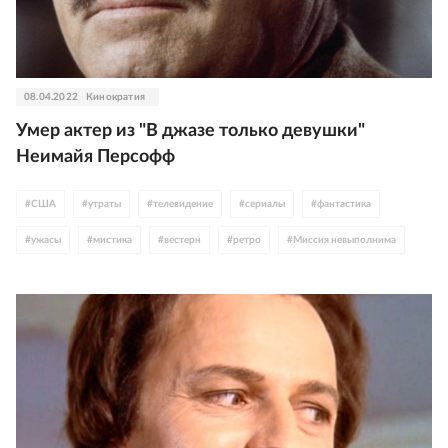
08.04.2022
Кинократия
Умер актер из "В джазе только девушки"
Неимайя Персофф
#
США
#
утраты
#
телевидение
#
сериалы
#
фантастика
#
ужасы
#
мистика
#
вестерн
#
ретро
#
Миссия невыполнима
#
Сумеречная зона
#
Коломбо